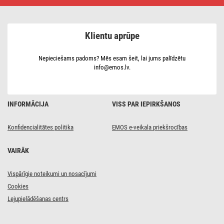
kabelis,
ekranēts,
15 m, –
taisns
Klientu aprūpe
Nepieciešams padoms? Mēs esam šeit, lai jums palīdzētu
info@emos.lv.
INFORMĀCIJA
VISS PAR IEPIRKŠANOS
Konfidencialitātes politika
EMOS e-veikala priekšrocības
VAIRĀK
Vispārīgie noteikumi un nosacījumi
Cookies
Lejupielādēšanas centrs