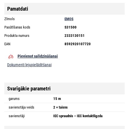
Pamatdati
Zīmols
EMOS
Pasūtīšanas kods
S31500
Produkta numurs
2333130151
EAN
8592920107720
Pievienot salīdzināšanai
Dokumenti lejupielādēšanai
Svarīgākie parametri
garums
15 m
savienotāja veids
2 × taisns
savienotāji
IEC spraudnis – IEC kontaktligzda