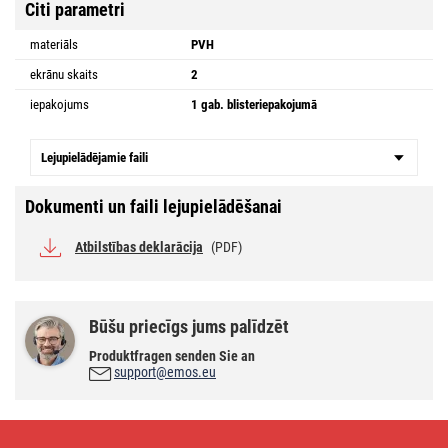
Citi parametri
materiāls
PVH
ekrānu skaits
2
iepakojums
1 gab. blisteriepakojumā
Lejupielādējamie faili
Dokumenti un faili lejupielādēšanai
Atbilstības deklarācija
(PDF)
Būšu priecīgs jums palīdzēt
Produktfragen senden Sie an
support@emos.eu
Antenas
koaksiālais