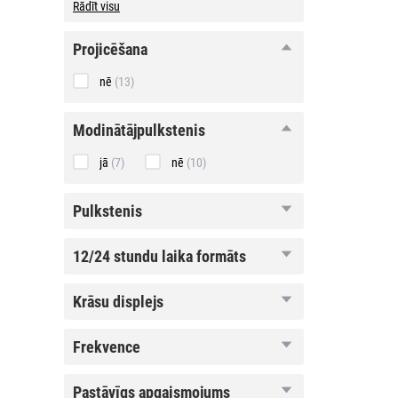
Rādīt visu
projicēšana
projicēšana
nē
(13)
modinātājpulkstenis
modinātājpulkstenis
jā
(7)
nē
(10)
pulkstenis
pulkstenis
12/24
12/24 stundu laika formāts
stundu
laika
formāts
krāsu
krāsu displejs
displejs
frekvence
frekvence
pastāvīgs
pastāvīgs apgaismojums