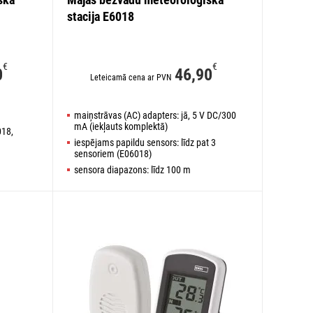
stacija E6018
€
€
0
46,90
Leteicamā cena ar PVN
maiņstrāvas (AC) adapters: jā, 5 V DC/300
mA (iekļauts komplektā)
018,
iespējams papildu sensors: līdz pat 3
sensoriem (E06018)
sensora diapazons: līdz 100 m