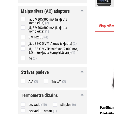
maiņstrāvas
maiņstrāvas (AC) adapters
(AC)
adapters
jā, 5 V DC/300 mA (iekļauts
komplektā)
(2)
Vispirdā
jā, 5 V DC/600 mA (iekļauts
komplektā)
(1)
5 V līdz DC
(4)
jā, USB-C 5 V/1 A (nav iekļauts)
(2)
jā, USB-C 9 V līdzstrāvas/2 000 mA,
1,5 m (iekļauts komplektācijā)
(1)
nē
(3)
strāvas
strāvas padeve
padeve
A A
(3)
Trīs „A”
(3)
termometra
termometra dizains
dizains
bezvadu
(10)
stieples
(6)
Pasūtīša
bezvadu – smart
(1)
Digitāl