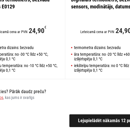
s E0129
sensors, modinātājs, datum
€
24,90
24,9
icamā cena ar PVN
Leteicamā cena ar PVN
tra dizains: bezvadu
termometra dizains: bezvadu
eratūra: no -30 °C līdz +50 °C,
āra temperatūra: no -20 °C līdz +60
pēja 0,1 °C
izšķirtspēja 0,1 °C
u temperatūra: no -10 °C līdz +50 °C,
iekštelpu temperatūra: no 0 °C līdz
pēja 0,1 °C
izšķirtspēja 0,1 °C
ēties? Pārāk daudz preču?
ros
, kas jums ir svarīgs