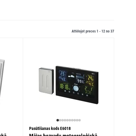
Attēlojot preces 1 -
12
no
37
Pasūtīšanas kods E6018
skā
Mājas bezvadu meteoroloģiskā