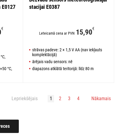
s E0127
stacijai E0387
€
€
0
15,90
Leteicamā cena ar PVN
strāvas padeve: 2 × 1,5 V AA (nav iekļauts
komplektācijā)
 °C,
ārējais vadu sensors: nē
 +50 °C,
diapazons atklātā teritorijā: līdz 80 m
Lepriekšējais
1
2
3
4
Nākamais