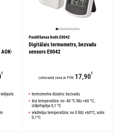
Pasūtīšanas kods E0042
Digitālais termometrs, bezvadu
m AOK-
sensors E0042
€
€
0
17,90
Leteicamā cena ar PVN
 iekļauts
termometra dizains: bezvadu
āra temperatūra: no -40 °C līdz +60 °C,
izšķirtspēja 0,1 °C
 m
iekštelpu temperatūra: no 0 līdz +60°C, solis:
0,1°C