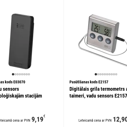
nas kods E03070
Pasūtīšanas kods E2157
u sensors
Digitālais grila termometrs 
loģiskajām stacijām
taimeri, vadu sensors E215
€
9,19
12,9
eteicamā cena ar PVN
Leteicamā cena ar PVN