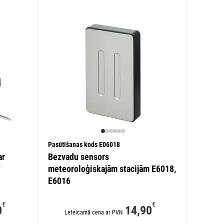
Pasūtīšanas kods E06018
ar
Bezvadu sensors
7
meteoroloģiskajām stacijām E6018,
E6016
€
€
0
14,90
Leteicamā cena ar PVN