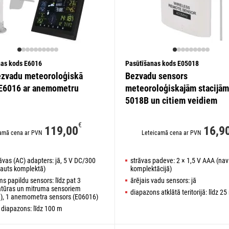
nas kods E6016
Pasūtīšanas kods E05018
ezvadu meteoroloģiskā
Bezvadu sensors
 E6016 ar anemometru
meteoroloģiskajām stacijā
5018B un citiem veidiem
€
119,00
16,9
amā cena ar PVN
Leteicamā cena ar PVN
āvas (AC) adapters: jā, 5 V DC/300
strāvas padeve: 2 × 1,5 V AAA (nav
ļauts komplektā)
komplektācijā)
s papildu sensors: līdz pat 3
ārējais vadu sensors: jā
tūras un mitruma sensoriem
diapazons atklātā teritorijā: līdz 25
), 1 anemometra sensors (E06016)
 diapazons: līdz 100 m