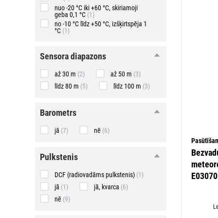
nuo -20 °C iki +60 °C, skiriamoji
geba 0,1 °C
(1)
no -10 °C līdz +50 °C, izšķirtspēja 1
°C
(1)
sensora
sensora diapazons
diapazons
až 30 m
(2)
až 50 m
(3)
līdz 80 m
(5)
līdz 100 m
(3)
barometrs
barometrs
jā
(7)
nē
(6)
Pasūtīša
Bezvad
pulkstenis
pulkstenis
meteoro
E03070
DCF (radiovadāms pulkstenis)
(1)
jā
(1)
jā, kvarca
(6)
nē
(9)
L