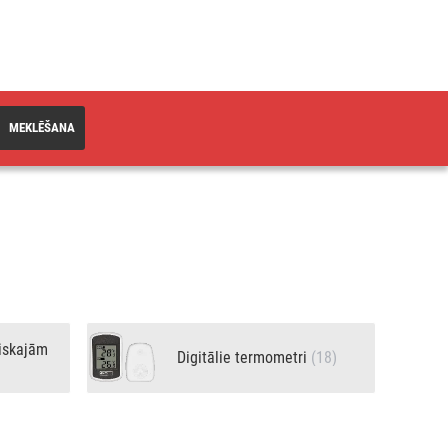
MEKLĒŠANA
iskajām
Digitālie termometri
(18)