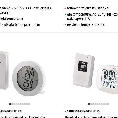
padeve: 2 × 1,5 V AAA (nav iekļauts
termometra dizains: stieples
tācijā)
āra temperatūra: no -20 °C līdz +25
vadu sensors: nē
izšķirtspēja 1 °C
s atklātā teritorijā: až 30 m
iekštelpu temperatūra: nē
nas kods E0129
Pasūtīšanas kods E0127
ais termometrs, bezvadu
Digitālais termometrs, bez