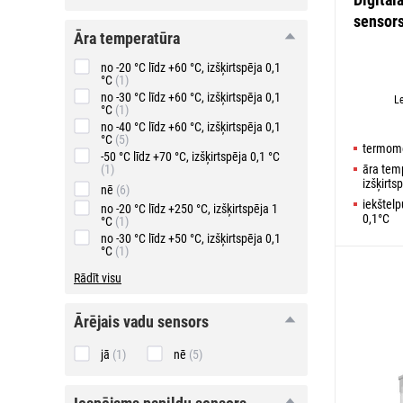
sensor
āra
āra temperatūra
temperatūra
no -20 °C līdz +60 °C, izšķirtspēja 0,1
°C
(1)
no -30 °C līdz +60 °C, izšķirtspēja 0,1
L
°C
(1)
no -40 °C līdz +60 °C, izšķirtspēja 0,1
°C
(5)
termomet
-50 °C līdz +70 °C, izšķirtspēja 0,1 °C
(1)
āra temp
izšķirts
nē
(6)
iekštelp
no -20 °C līdz +250 °C, izšķirtspēja 1
0,1°C
°C
(1)
no -30 °C līdz +50 °C, izšķirtspēja 0,1
°C
(1)
Rādīt visu
ārējais
ārējais vadu sensors
vadu
sensors
jā
(1)
nē
(5)
iespējams