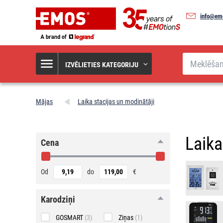
info@em
Meklēšana
IZVĒLIETIES KATEGORIJU
Mājas
Laika stacijas un modinātāji
Laika
Cena
Od
do
€
Karodziņi
GOSMART
(3)
Ziņas
(1)