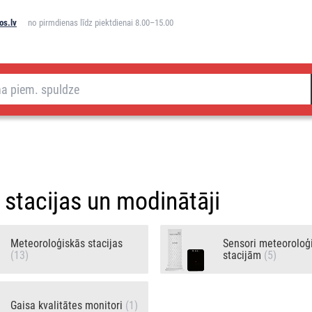
os.lv
no pirmdienas līdz piektdienai 8.00–15.00
 stacijas un modinātāji
Meteoroloģiskās stacijas
Sensori meteoroloģ
(13)
stacijām
(5)
Gaisa kvalitātes monitori
(1)