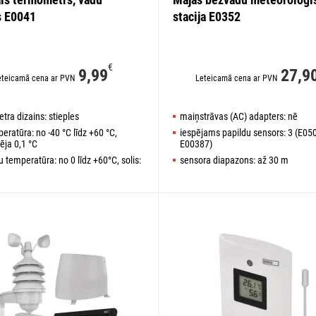
s E0041
stacija E0352
€
9,99
27,9
eteicamā cena ar PVN
Leteicamā cena ar PVN
ra dizains: stieples
maiņstrāvas (AC) adapters: nē
eratūra: no -40 °C līdz +60 °C,
iespējams papildu sensors: 3 (E05
pēja 0,1 °C
E00387)
u temperatūra: no 0 līdz +60°C, solis:
sensora diapazons: až 30 m