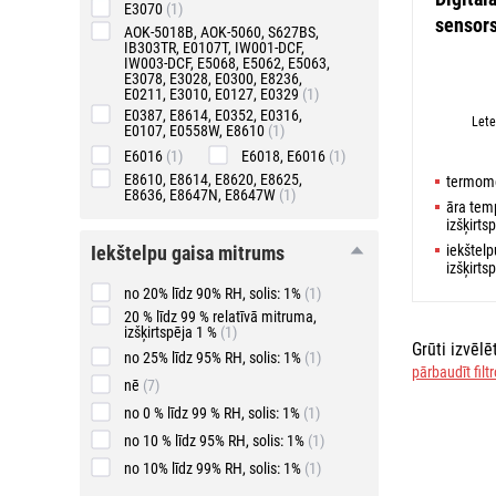
E3070
(1)
sensor
AOK-5018B, AOK-5060, S627BS,
IB303TR, E0107T, IW001-DCF,
IW003-DCF, E5068, E5062, E5063,
E3078, E3028, E0300, E8236,
E0211, E3010, E0127, E0329
(1)
E0387, E8614, E0352, E0316,
Lete
E0107, E0558W, E8610
(1)
E6016
(1)
E6018, E6016
(1)
E8610, E8614, E8620, E8625,
termome
E8636, E8647N, E8647W
(1)
āra temp
izšķirts
iekštelpu
iekštelpu gaisa mitrums
iekštelp
gaisa
izšķirts
mitrums
no 20% līdz 90% RH, solis: 1%
(1)
20 % līdz 99 % relatīvā mitruma,
izšķirtspēja 1 %
(1)
Grūti izvēl
no 25% līdz 95% RH, solis: 1%
(1)
pārbaudīt filt
nē
(7)
no 0 % līdz 99 % RH, solis: 1%
(1)
no 10 % līdz 95% RH, solis: 1%
(1)
no 10% līdz 99% RH, solis: 1%
(1)