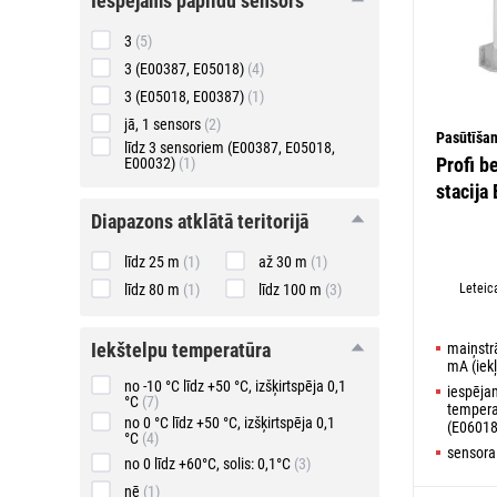
iespējams papildu sensors
papildu
sensors
3
(5)
3 (E00387, E05018)
(4)
3 (E05018, E00387)
(1)
jā, 1 sensors
(2)
Pasūtīša
līdz 3 sensoriem (E00387, E05018,
Profi b
E00032)
(1)
stacija
diapazons
diapazons atklātā teritorijā
atklātā
teritorijā
līdz 25 m
(1)
až 30 m
(1)
līdz 80 m
(1)
līdz 100 m
(3)
Leteic
iekštelpu
iekštelpu temperatūra
maiņstr
temperatūra
mA (iek
no -10 °C līdz +50 °C, izšķirtspēja 0,1
iespējam
°C
(7)
tempera
no 0 °C līdz +50 °C, izšķirtspēja 0,1
(E06018
°C
(4)
sensora
no 0 līdz +60°C, solis: 0,1°C
(3)
nē
(1)