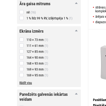
āra
āra gaisa mitrums
gaisa
strāvas 
mitrums
komplek
nē
(16)
ārējais 
1 % līdz 99 % RV, izšķirtspēja 1 %
(1)
diapazon
ekrāna
ekrāna izmērs
izmērs
110 × 73 mm
(1)
111 × 61 mm
(1)
127 × 85 mm
(1)
164 × 90 mm
(1)
168 × 93 mm
(2)
169 × 93 mm
(1)
169 × 95 mm
(1)
Rādīt visu
paredzēts
paredzēts galvenās iekārtas
galvenās
veidam
Pasūtīša
iekārtas
veidam
Digitāl