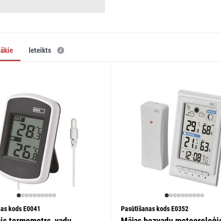
mākie
ieteikts
nas kods E0041
Pasūtīšanas kods E0352
ais termometrs, vadu
Mājas bezvadu meteoroloģi