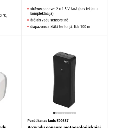
strāvas padeve: 2 × 1,5 V AAA (nav iekļauts
komplektācijā)
0 °C,
ārējais vadu sensors: nē
diapazons atklātā teritorijā: līdz 100 m
Pasūtīšanas kods E00387
vadu
Bezvadu sensors meteoroloģiskajai