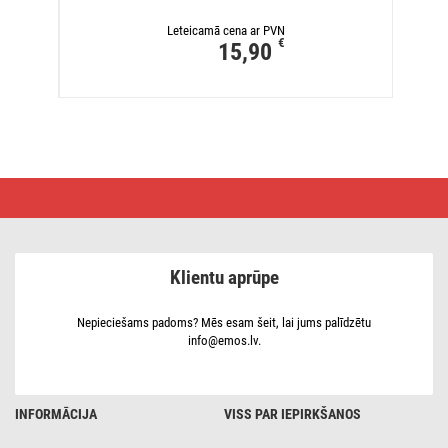
Leteicamā cena ar PVN
€
15,90
Āra
durvju
zvana
poga
modelim
P5728
Klientu aprūpe
ar
1x
A23
Nepieciešams padoms? Mēs esam šeit, lai jums palīdzētu
info@emos.lv.
INFORMĀCIJA
VISS PAR IEPIRKŠANOS