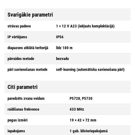
Svarīgākie parametri
strāvas padeve
1 × 12 V A23 (iekļauts komplektācijā)
IP vērtējums
IP56
diapazons atklātā teritorijā
līdz 180 m
pārraides metode
bezvadu
pārī savienošanas metode
self-learning (automātiska savienošana pārī)
Citi parametri
paredzēts zvana veidam
P5728, P5730
raidīšanas frekvence
433 MHz
pogas izmēri
19 × 42 × 72 mm
iepakojums
1 gab. blisteriepakojumā