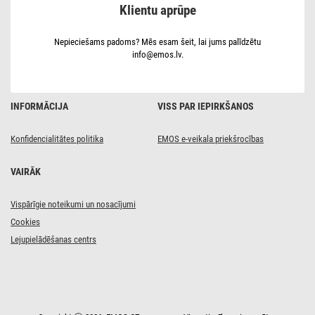
Klientu aprūpe
kastē
ar
caurspīdīgu
lodziņu
Nepieciešams padoms? Mēs esam šeit, lai jums palīdzētu
info@emos.lv.
INFORMĀCIJA
VISS PAR IEPIRKŠANOS
Konfidencialitātes politika
EMOS e-veikala priekšrocības
VAIRĀK
Vispārīgie noteikumi un nosacījumi
Cookies
Lejupielādēšanas centrs