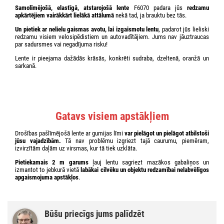
Samolīmējošā, elastīgā, atstarojošā lente
F6070 padara jūs
redzamu
apkārtējiem vairākkārt lielākā attālumā
nekā tad, ja brauktu bez tās.
Un
pietiek ar nelielu gaismas avotu, lai izgaismotu lentu
, padarot jūs lieliski
redzamu visiem velosipēdistiem un autovadītājiem. Jums nav jāuztraucas
par sadursmes vai negadījuma risku!
Lente ir pieejama dažādās krāsās,
konkrēti sudraba, dzeltenā, oranžā un
sarkanā.
Gatavs visiem apstākļiem
Drošības pašlīmējošā lente ar gumijas līmi
var pielāgot un pielāgot atbilstoši
jūsu vajadzībām.
Tā nav problēmu izgriezt tajā caurumu, piemēram,
izvirzītām daļām uz virsmas, kur tā tiek uzklāta.
Pietiekamais 2 m garums
ļauj lentu sagriezt mazākos gabaliņos un
izmantot to jebkurā vietā
labākai cilvēku un objektu redzamībai nelabvēlīgos
apgaismojuma apstākļos
.
Būšu priecīgs jums palīdzēt