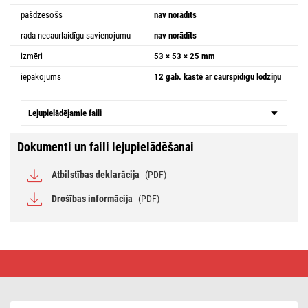
pašdzēsošs
nav norādīts
rada necaurlaidīgu savienojumu
nav norādīts
izmēri
53 × 53 × 25 mm
iepakojums
12 gab. kastē ar caurspīdīgu lodziņu
Lejupielādējamie faili
Dokumenti un faili lejupielādēšanai
Atbilstības deklarācija
(PDF)
Drošības informācija
(PDF)
Atstarojoša
lente,
25 mm
/
2 m,
12 gab.,