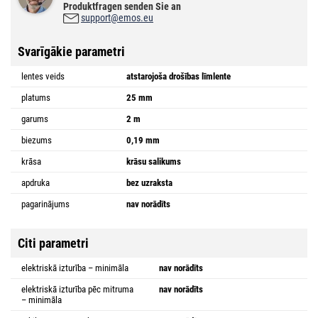
Produktfragen senden Sie an
support@emos.eu
Svarīgākie parametri
lentes veids
atstarojoša drošības līmlente
platums
25 mm
garums
2 m
biezums
0,19 mm
krāsa
krāsu salikums
apdruka
bez uzraksta
pagarinājums
nav norādīts
Citi parametri
elektriskā izturība – minimāla
nav norādīts
elektriskā izturība pēc mitruma
nav norādīts
– minimāla