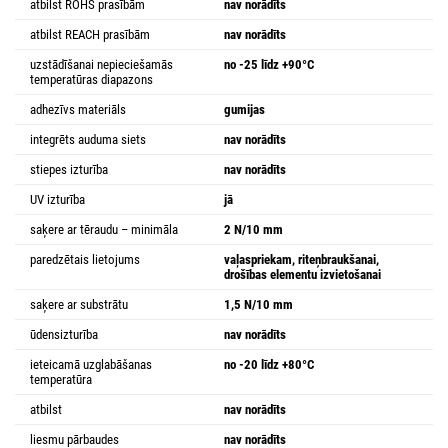
atbilst ROHS prasībām
nav norādīts
atbilst REACH prasībām
nav norādīts
uzstādīšanai nepieciešamās
no -25 līdz +90°C
temperatūras diapazons
adhezīvs materiāls
gumijas
integrēts auduma siets
nav norādīts
stiepes izturība
nav norādīts
UV izturība
jā
saķere ar tēraudu – minimāla
2 N/10 mm
paredzētais lietojums
vaļaspriekam, riteņbraukšanai,
drošības elementu izvietošanai
saķere ar substrātu
1,5 N/10 mm
ūdensizturība
nav norādīts
ieteicamā uzglabāšanas
no -20 līdz +80°C
temperatūra
atbilst
nav norādīts
liesmu pārbaudes
nav norādīts