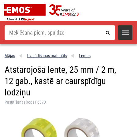
Meklēšana
Mājas
Uzstādīšanas materiāls
Lentes
Atstarojoša lente, 25 mm / 2 m,
12 gab., kastē ar caurspīdīgu
lodziņu
Pasūtīšanas kods F6070