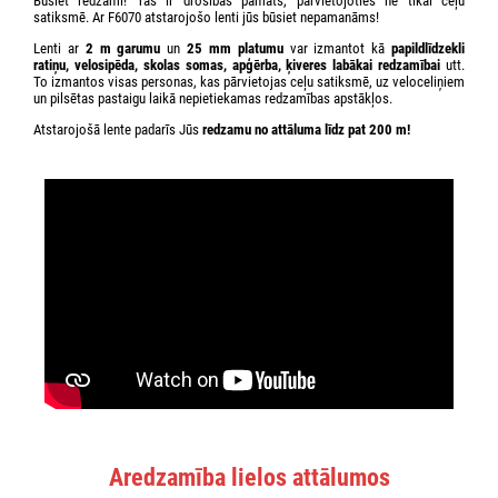
Būsiet redzami! Tas ir drošības pamats, pārvietojoties ne tikai ceļu
satiksmē. Ar F6070 atstarojošo lenti jūs būsiet nepamanāms!
Lenti ar
2 m garumu
un
25 mm platumu
var izmantot kā
papildlīdzekli
ratiņu, velosipēda, skolas somas, apģērba, ķiveres labākai redzamībai
utt.
To izmantos visas personas, kas pārvietojas ceļu satiksmē, uz veloceliņiem
un pilsētas pastaigu laikā nepietiekamas redzamības apstākļos.
Atstarojošā lente padarīs Jūs
redzamu no attāluma
līdz pat 200 m!
Aredzamība lielos attālumos