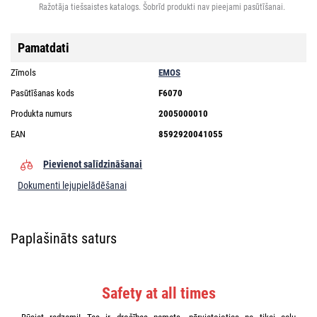
Ražotāja tiešsaistes katalogs. Šobrīd produkti nav pieejami pasūtīšanai.
Pamatdati
Zīmols
EMOS
Pasūtīšanas kods
F6070
Produkta numurs
2005000010
EAN
8592920041055
Pievienot salīdzināšanai
Dokumenti lejupielādēšanai
Paplašināts saturs
Safety at all times