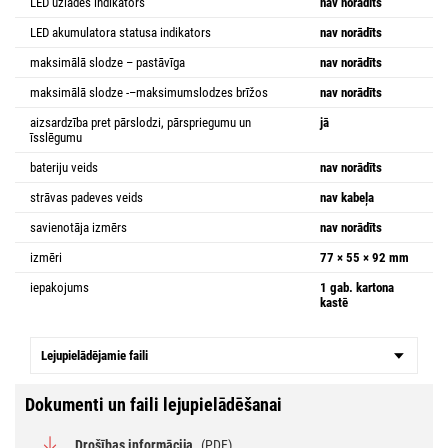
LED uzlādes indikators
nav norādīts
LED akumulatora statusa indikators
nav norādīts
maksimālā slodze – pastāvīga
nav norādīts
maksimālā slodze -–maksimumslodzes brīžos
nav norādīts
aizsardzība pret pārslodzi, pārspriegumu un
jā
īsslēgumu
bateriju veids
nav norādīts
strāvas padeves veids
nav kabeļa
savienotāja izmērs
nav norādīts
izmēri
77 × 55 × 92 mm
iepakojums
1 gab. kartona
kastē
Lejupielādējamie faili
Dokumenti un faili lejupielādēšanai
Drošības informācija
(PDF)