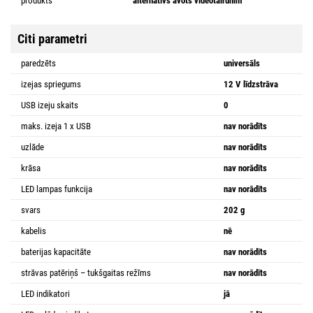
produkts
alternatīvs avots videotālrunim
Citi parametri
paredzēts
universāls
izejas spriegums
12 V līdzstrāva
USB izeju skaits
0
maks. izeja 1 x USB
nav norādīts
uzlāde
nav norādīts
krāsa
nav norādīts
LED lampas funkcija
nav norādīts
svars
202 g
kabelis
nē
baterijas kapacitāte
nav norādīts
strāvas patēriņš – tukšgaitas režīms
nav norādīts
LED indikatori
jā