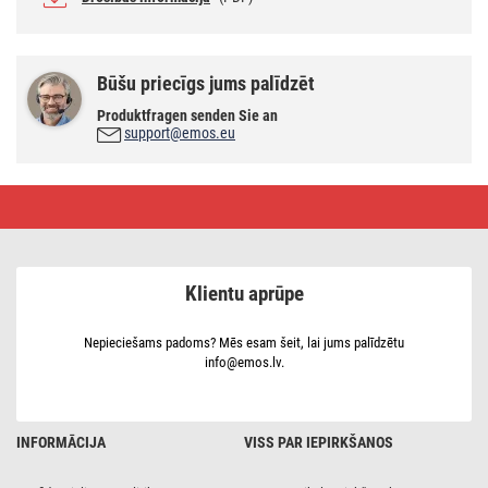
Būšu priecīgs jums palīdzēt
Produktfragen senden Sie an
support@emos.eu
Barošanas
avots,
12 V/5 A
līdzstrāva,
DIN
Klientu aprūpe
Nepieciešams padoms? Mēs esam šeit, lai jums palīdzētu
info@emos.lv.
INFORMĀCIJA
VISS PAR IEPIRKŠANOS