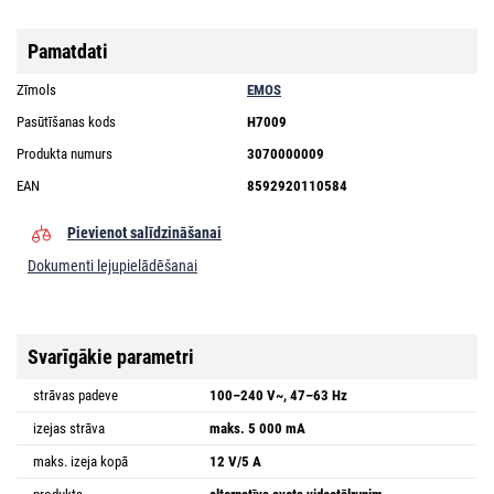
Pamatdati
Zīmols
EMOS
Pasūtīšanas kods
H7009
Produkta numurs
3070000009
EAN
8592920110584
Pievienot salīdzināšanai
Dokumenti lejupielādēšanai
Svarīgākie parametri
strāvas padeve
100–240 V~, 47–63 Hz
izejas strāva
maks. 5 000 mA
maks. izeja kopā
12 V/5 A