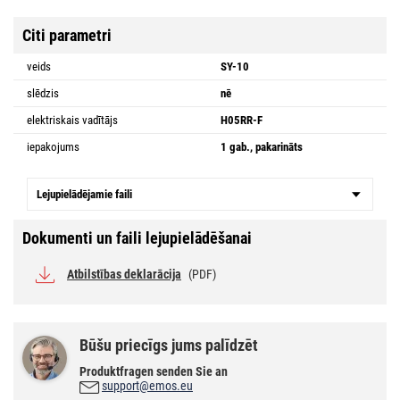
Citi parametri
veids
SY-10
slēdzis
nē
elektriskais vadītājs
H05RR-F
iepakojums
1 gab., pakarināts
Lejupielādējamie faili
Dokumenti un faili lejupielādēšanai
Atbilstības deklarācija
(PDF)
Būšu priecīgs jums palīdzēt
Produktfragen senden Sie an
support@emos.eu