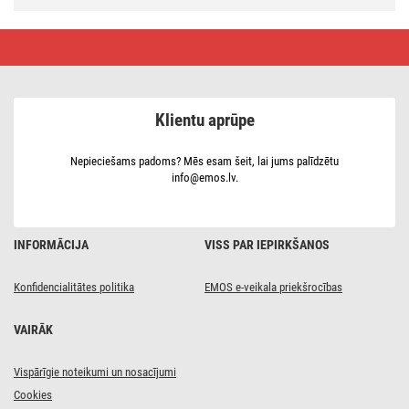
Barošanas
vads,
gumijas,
2
x
1 mm2,
Klientu aprūpe
3 m,
melns
Nepieciešams padoms? Mēs esam šeit, lai jums palīdzētu
info@emos.lv.
INFORMĀCIJA
VISS PAR IEPIRKŠANOS
Konfidencialitātes politika
EMOS e-veikala priekšrocības
VAIRĀK
Vispārīgie noteikumi un nosacījumi
Cookies