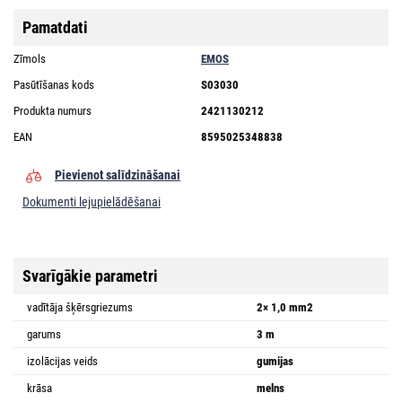
Pamatdati
Zīmols
EMOS
Pasūtīšanas kods
S03030
Produkta numurs
2421130212
EAN
8595025348838
Pievienot salīdzināšanai
Dokumenti lejupielādēšanai
Svarīgākie parametri
vadītāja šķērsgriezums
2× 1,0 mm2
garums
3 m
izolācijas veids
gumijas
krāsa
melns