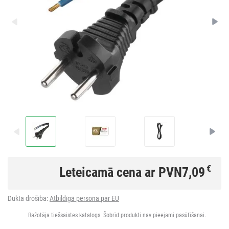
€
Leteicamā cena ar PVN
7,09
Dukta drošība:
Atbildīgā persona par EU
Ražotāja tiešsaistes katalogs. Šobrīd produkti nav pieejami pasūtīšanai.