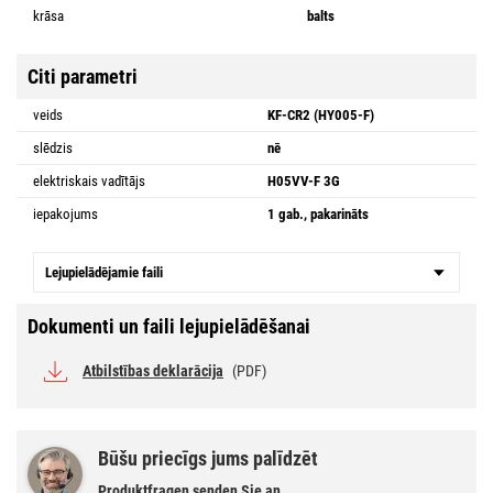
krāsa
balts
Citi parametri
veids
KF-CR2 (HY005-F)
slēdzis
nē
elektriskais vadītājs
H05VV-F 3G
iepakojums
1 gab., pakarināts
Lejupielādējamie faili
Dokumenti un faili lejupielādēšanai
Atbilstības deklarācija
(PDF)
Būšu priecīgs jums palīdzēt
Produktfragen senden Sie an