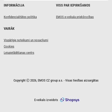
INFORMĀCIJA
VISS PAR IEPIRKŠANOS
Konfidencialitātes politika
EMOS e-veikala priekšrocības
VAIRĀK
Vispārīgie noteikumi un nosacījumi
Cookies
Lejupielādēšanas centrs
Copyright Ⓒ 2026, EMOS CZ group a.s. - Visas tiesības aizsargātas
E-veikals izveidots