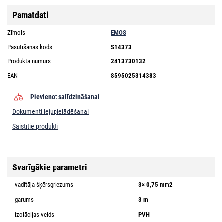
Pamatdati
Zīmols
EMOS
Pasūtīšanas kods
S14373
Produkta numurs
2413730132
EAN
8595025314383
Pievienot salīdzināšanai
Dokumenti lejupielādēšanai
Saistītie produkti
Svarīgākie parametri
vadītāja šķērsgriezums
3× 0,75 mm2
garums
3 m
izolācijas veids
PVH