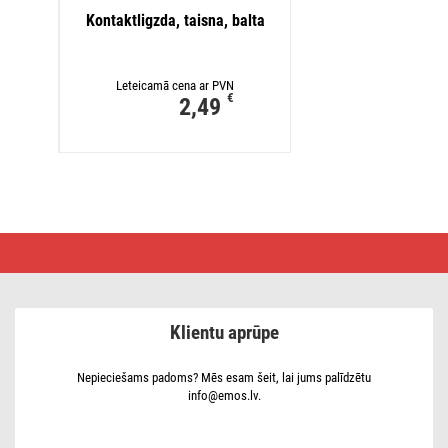
Pagari
Kontaktligzda, taisna, balta
Leteicamā cena ar PVN
€
2,49
Barošanas
vads,
PVH,
3
x
0,75 mm2,
Klientu aprūpe
3 m,
balts
Nepieciešams padoms? Mēs esam šeit, lai jums palīdzētu
info@emos.lv.