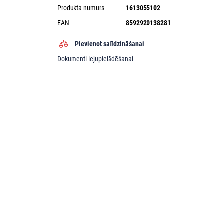
Produkta numurs
1613055102
EAN
8592920138281
Pievienot salīdzināšanai
Dokumenti lejupielādēšanai