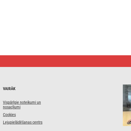
VAIRĀK
Vispārīgie noteikumi un
nosacījumi
Cookies
Lejupielādēšanas centrs