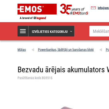
info@em
Meklēšana
IZVĒLIETIES KATEGORIJU
Mājas
Powerbankas, lādētāji un barošanas bloki
P
Bezvadu ārējais akumulators 
Pasūtīšanas kods B0551S