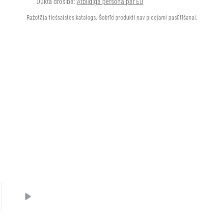
Dukta drošība:
Atbildīgā persona par EU
Ražotāja tiešsaistes katalogs. Šobrīd produkti nav pieejami pasūtīšanai.