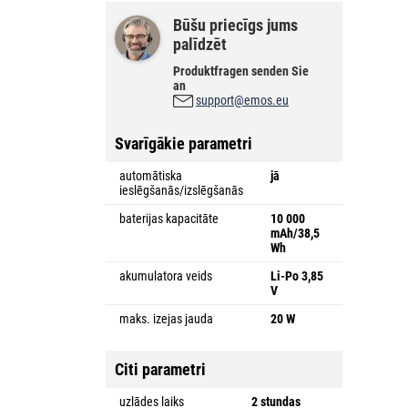
Būšu priecīgs jums
palīdzēt
Produktfragen senden Sie
an
support@emos.eu
a
Svarīgākie parametri
automātiska
jā
ieslēgšanās/izslēgšanās
baterijas kapacitāte
10 000
mAh/38,5
Wh
akumulatora veids
Li-Po 3,85
V
maks. izejas jauda
20 W
Citi parametri
uzlādes laiks
2 stundas