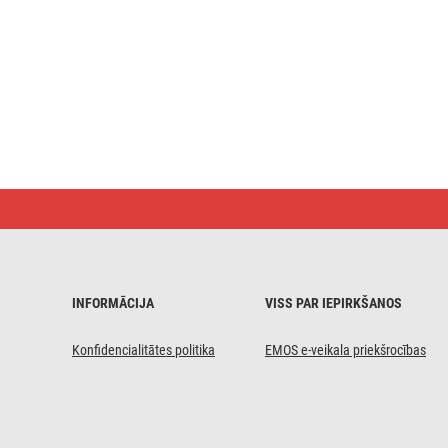
Bezvadu
ārējais
akumulators
WI
1046,
10
000 mAh,
INFORMĀCIJA
VISS PAR IEPIRKŠANOS
20 W,
laša
Konfidencialitātes politika
EMOS e-veikala priekšrocības