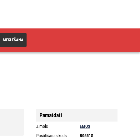
MEKLĒŠANA
Pamatdati
Zīmols
EMOS
Pasūtīšanas kods
B0551S