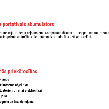
a portatīvais akumulators
 funkciju ir ideāls ceļojumiem. Kompaktais dizains ērti ietilpst kabatā, metāl
as ir aprīkots ar drošības elementiem, kas nodrošina uzticamu uzlādi.
nās priekšrocības
ļojumos
cē kameras objektīvu
tdatoriem
un
citai elektronikai
o jaudu
riegumu un īssavienojumu