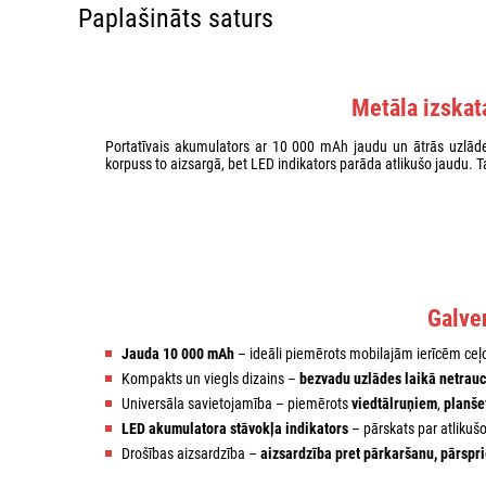
Paplašināts saturs
Metāla izskat
Portatīvais akumulators ar 10 000 mAh jaudu un ātrās uzlādes
korpuss to aizsargā, bet LED indikators parāda atlikušo jaudu. T
Galve
Jauda 10 000 mAh
– ideāli piemērots mobilajām ierīcēm ce
Kompakts un viegls dizains –
bezvadu uzlādes laikā netrau
Universāla savietojamība – piemērots
viedtālruņiem
,
planše
LED akumulatora stāvokļa indikators
– pārskats par atlikuš
Drošības aizsardzība –
aizsardzība pret pārkaršanu, pārsp