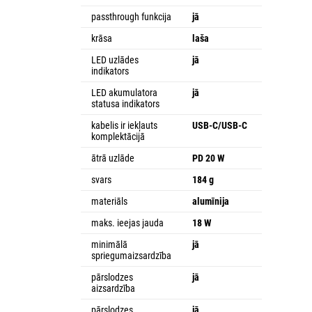
passthrough funkcija
jā
krāsa
laša
LED uzlādes
jā
indikators
LED akumulatora
jā
statusa indikators
kabelis ir iekļauts
USB-C/USB-C
komplektācijā
ātrā uzlāde
PD 20 W
svars
184 g
materiāls
alumīnija
maks. ieejas jauda
18 W
minimālā
jā
spriegumaizsardzība
pārslodzes
jā
aizsardzība
pārslodzes
jā