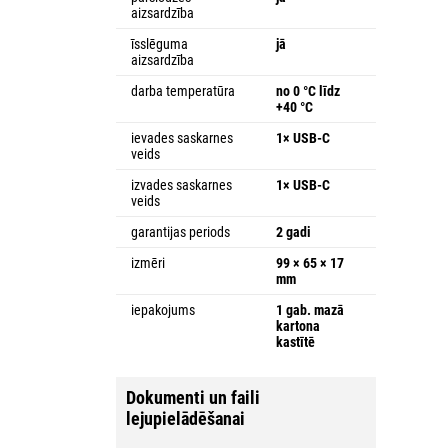
aizsardzība
īsslēguma
jā
aizsardzība
darba temperatūra
no 0 °C līdz
+40 °C
ievades saskarnes
1× USB-C
veids
izvades saskarnes
1× USB-C
veids
garantijas periods
2 gadi
izmēri
99 × 65 × 17
mm
iepakojums
1 gab. mazā
kartona
kastītē
Dokumenti un faili
lejupielādēšanai