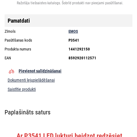
Ražotāja tiešsaistes katalogs. Šobrīd produkti nav pieejami pasūtīšanai.
Pamatdati
Zīmols
EMOS
Pasūtīšanas kods
P3541
Produkta numurs
1441292150
EAN
8592920112571
Pievienot salīdzināšanai
Dokumenti lejupielādēšanai
Saistītie produkti
Paplašināts saturs
Ar P3541 LED lukturi beidzot redzēsiet