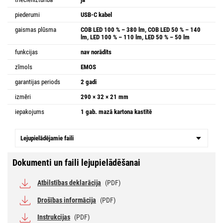
piederumi
USB-C kabel
gaismas plūsma
COB LED 100 % – 380 lm, COB LED 50 % – 140
lm, LED 100 % – 110 lm, LED 50 % – 50 lm
funkcijas
nav norādīts
zīmols
EMOS
garantijas periods
2 gadi
izmēri
290 × 32 × 21 mm
iepakojums
1 gab. mazā kartona kastītē
Lejupielādējamie faili
Dokumenti un faili lejupielādēšanai
Atbilstības deklarācija
(PDF)
Drošības informācija
(PDF)
Instrukcijas
(PDF)