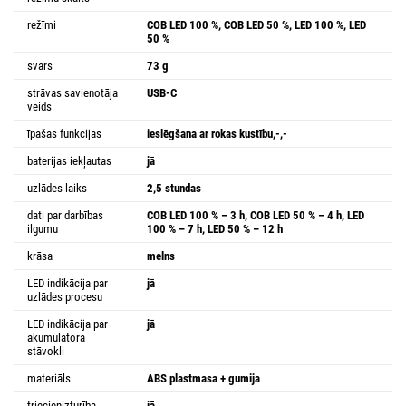
režīmi
COB LED 100 %, COB LED 50 %, LED 100 %, LED
50 %
svars
73 g
strāvas savienotāja
USB-C
veids
īpašas funkcijas
ieslēgšana ar rokas kustību,-,-
baterijas iekļautas
jā
uzlādes laiks
2,5 stundas
dati par darbības
COB LED 100 % – 3 h, COB LED 50 % – 4 h, LED
ilgumu
100 % – 7 h, LED 50 % – 12 h
krāsa
melns
LED indikācija par
jā
uzlādes procesu
LED indikācija par
jā
akumulatora
stāvokli
materiāls
ABS plastmasa + gumija
triecienizturība
jā