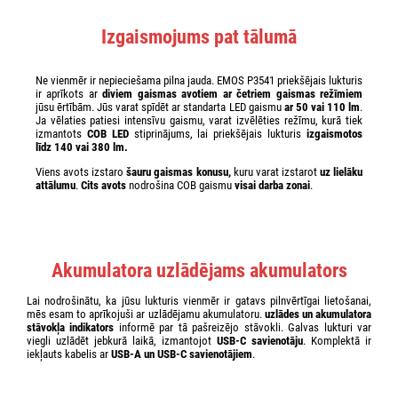
Izgaismojums pat tālumā
Ne vienmēr ir nepieciešama pilna jauda. EMOS P3541 priekšējais lukturis
ir aprīkots ar
diviem gaismas avotiem ar četriem gaismas režīmiem
jūsu ērtībām. Jūs varat spīdēt ar standarta LED gaismu
ar 50 vai 110 lm
.
Ja vēlaties patiesi intensīvu gaismu, varat izvēlēties režīmu, kurā tiek
izmantots
COB LED
stiprinājums, lai priekšējais lukturis
izgaismotos
līdz 140 vai 380 lm
.
Viens avots izstaro
šauru gaismas konusu,
kuru varat izstarot
uz lielāku
attālumu
.
Cits avots
nodrošina COB gaismu
visai darba zonai
.
Akumulatora uzlādējams akumulators
Lai nodrošinātu, ka jūsu lukturis vienmēr ir gatavs pilnvērtīgai lietošanai,
mēs esam to aprīkojuši ar uzlādējamu akumulatoru.
uzlādes un akumulatora
stāvokļa indikators
informē par tā pašreizējo stāvokli. Galvas lukturi var
viegli uzlādēt jebkurā laikā, izmantojot
USB-C savienotāju
. Komplektā ir
iekļauts kabelis ar
USB-A un USB-C savienotājiem
.