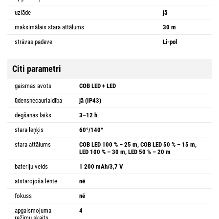
uzlāde
jā
maksimālais stara attālums
30 m
strāvas padeve
Li-pol
Citi parametri
gaismas avots
COB LED + LED
ūdensnecaurlaidība
jā (IP43)
degšanas laiks
3–12 h
stara leņķis
60°/140°
stara attālums
COB LED 100 % – 25 m, COB LED 50 % – 15 m,
LED 100 % – 30 m, LED 50 % – 20 m
bateriju veids
1 200 mAh/3,7 V
atstarojoša lente
nē
fokuss
nē
apgaismojuma
4
režīmu skaits