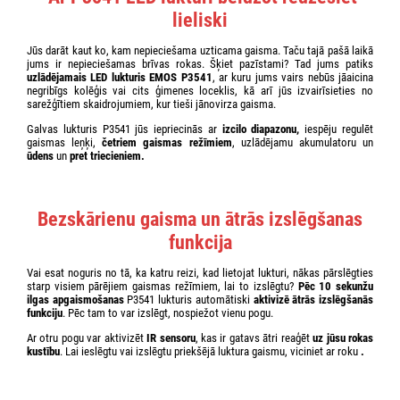
lieliski
Jūs darāt kaut ko, kam nepieciešama uzticama gaisma. Taču tajā pašā laikā
jums ir nepieciešamas brīvas rokas. Šķiet pazīstami? Tad jums patiks
uzlādējamais LED lukturis EMOS P3541
, ar kuru jums vairs nebūs jāaicina
negribīgs kolēģis vai cits ģimenes loceklis, kā arī jūs izvairīsieties no
sarežģītiem skaidrojumiem, kur tieši jānovirza gaisma.
Galvas lukturis P3541 jūs iepriecinās ar
izcilo diapazonu,
iespēju regulēt
gaismas leņķi,
četriem gaismas režīmiem
, uzlādējamu akumulatoru un
ūdens
un
pret triecieniem.
Bezskārienu gaisma un ātrās izslēgšanas
funkcija
Vai esat noguris no tā, ka katru reizi, kad lietojat lukturi, nākas pārslēgties
starp visiem pārējiem gaismas režīmiem, lai to izslēgtu?
Pēc 10 sekunžu
ilgas apgaismošanas
P3541 lukturis automātiski
aktivizē ātrās izslēgšanās
funkciju
. Pēc tam to var izslēgt, nospiežot vienu pogu.
Ar otru pogu var aktivizēt
IR sensoru
, kas ir gatavs ātri reaģēt
uz jūsu rokas
kustību
. Lai ieslēgtu vai izslēgtu priekšējā luktura gaismu, viciniet ar roku
.