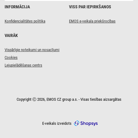
INFORMĀCIJA
VISS PAR IEPIRKŠANOS
Konfidencialitātes politika
EMOS e-veikala priekšrocības
VAIRĀK
Vispārīgie noteikumi un nosacījumi
Cookies
Lejupielādēšanas centrs
Copyright Ⓒ 2026, EMOS CZ group a.s. - Visas tiesības aizsargātas
E-veikals izveidots