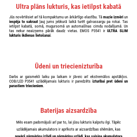
Ultra plāns lukturis, kas ietilpst kabatā
Jūs novērtēsiet arī tā kompaktumu un ārkārtīgo elastību. Tā
mazie izmēri
un
iespēja to sakraut
ļauj jums jebkurā laikā turēt galvassargu pa rokai. Tas
ietilpst kabatā, somā, mugursomā un automašīnas cimdu nodalījumā. Un
tas nekur neaizņems pārāk daudz vietas. EMOS P3541 ir
ULTRA SLIM
lukturis ikdienas lietošanai
.
Ūdeni un triecienizturība
Darbs ar gaismekli laiku pa laikam ir jāveic arī ekstremālos apstākļos.
COB/LED P3541 uzlādējamais lukturis ir paredzēts
izturībai pret ūdeni un
parastiem triecieniem
.
Baterijas aizsardzība
Mēs esam padomājuši arī par to, lai jūsu lukturis kalpotu ilgi. Tāpēc
uzlādējamais akumulators ir aprīkots ar aizsardzības shēmām, kas
novērš pārmērīgu
izlādi un pārmērīgu uzlādi, kas saīsina akumulatora