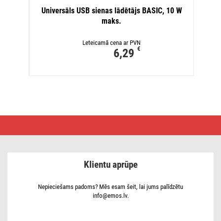
Universāls USB sienas lādētājs BASIC, 10 W
maks.
Leteicamā cena ar PVN
€
6,29
COB
LED
uzlādējams
galvas
lukturis
P3541,
Klientu aprūpe
380 lm,
30 m,
Li-
Pol,
Nepieciešams padoms? Mēs esam šeit, lai jums palīdzētu
1200 mAh
info@emos.lv.