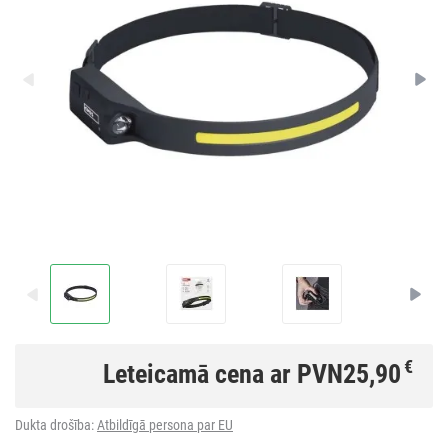
€
Leteicamā cena ar PVN
25,90
Dukta drošība:
Atbildīgā persona par EU