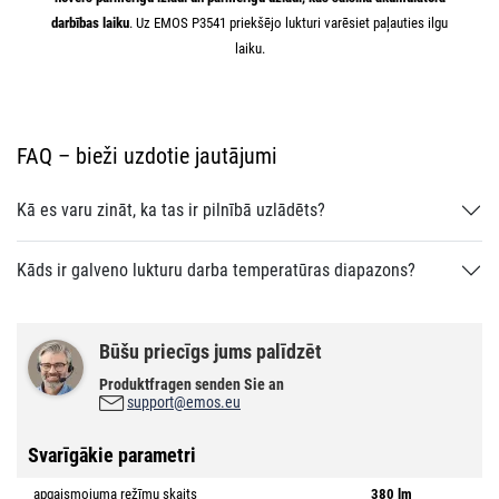
darbības laiku
. Uz EMOS P3541 priekšējo lukturi varēsiet paļauties ilgu
laiku.
FAQ – bieži uzdotie jautājumi
Kā es varu zināt, ka tas ir pilnībā uzlādēts?
Kāds ir galveno lukturu darba temperatūras diapazons?
Būšu priecīgs jums palīdzēt
Produktfragen senden Sie an
support@emos.eu
Svarīgākie parametri
apgaismojuma režīmu skaits
380 lm