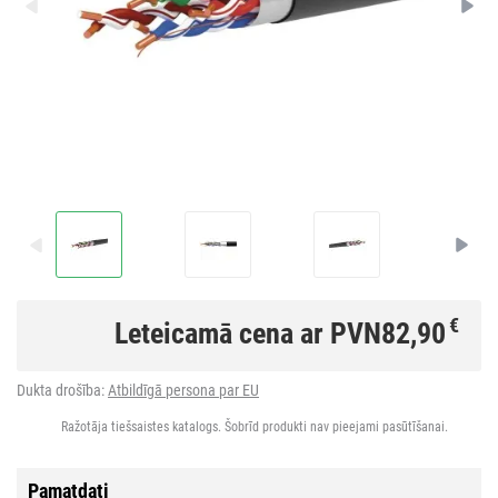
€
Leteicamā cena ar PVN
82,90
Dukta drošība:
Atbildīgā persona par EU
Ražotāja tiešsaistes katalogs. Šobrīd produkti nav pieejami pasūtīšanai.
Pamatdati