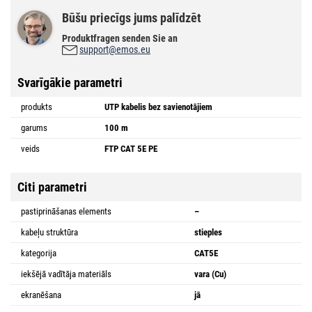
Būšu priecīgs jums palīdzēt
Produktfragen senden Sie an
support@emos.eu
Svarīgākie parametri
produkts
UTP kabelis bez savienotājiem
garums
100 m
veids
FTP CAT 5E PE
Citi parametri
pastiprināšanas elements
–
kabeļu struktūra
stieples
kategorija
CAT5E
iekšējā vadītāja materiāls
vara (Cu)
ekranēšana
jā