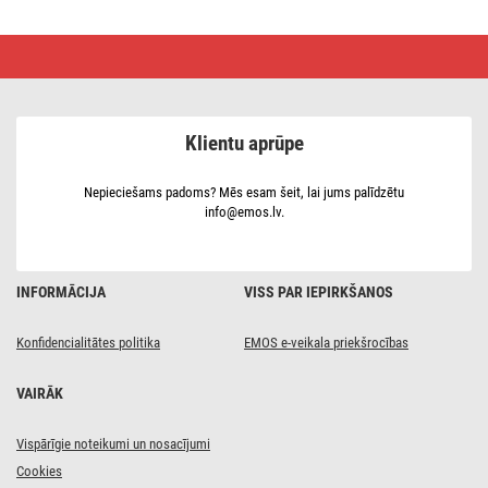
Datu
kabelis
FTP
5E,
outdoor,
100 m
Klientu aprūpe
Nepieciešams padoms? Mēs esam šeit, lai jums palīdzētu
info@emos.lv.
INFORMĀCIJA
VISS PAR IEPIRKŠANOS
Konfidencialitātes politika
EMOS e-veikala priekšrocības
VAIRĀK
Vispārīgie noteikumi un nosacījumi
Cookies