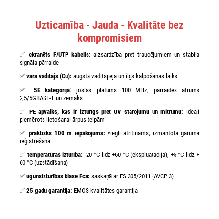
Uzticamība - Jauda - Kvalitāte bez
kompromisiem
✅
ekranēts F/UTP kabelis:
aizsardzība pret traucējumiem un stabila
signāla pārraide
✅
vara vadītājs (Cu):
augsta vadītspēja un ilgs kalpošanas laiks
✅
5E kategorija
: joslas platums 100 MHz, pārraides ātrums
2,5/5GBASE-T un zemāks
✅
PE apvalks, kas ir izturīgs pret UV starojumu un mitrumu:
ideāli
piemērots lietošanai ārpus telpām
✅
praktisks 100 m iepakojums:
viegli atritināms, izmantotā garuma
reģistrēšana
✅
temperatūras izturība:
-20 °C līdz +60 °C (ekspluatācija), +5 °C līdz +
60 °C (uzstādīšana)
✅
ugunsizturības klase Fca:
saskaņā ar ES 305/2011 (AVCP 3)
✅
25 gadu garantija:
EMOS kvalitātes garantija