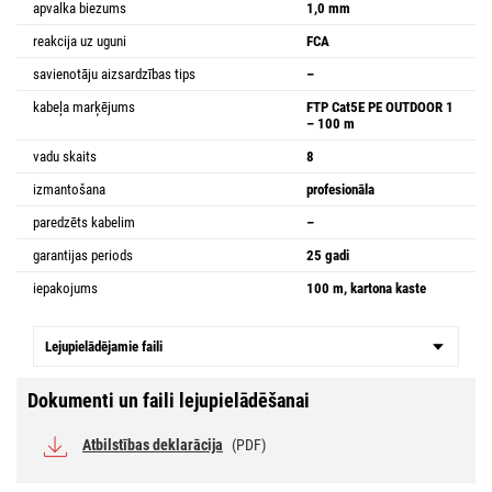
apvalka biezums
1,0 mm
reakcija uz uguni
FCA
savienotāju aizsardzības tips
–
kabeļa marķējums
FTP Cat5E PE OUTDOOR 1
– 100 m
vadu skaits
8
izmantošana
profesionāla
paredzēts kabelim
–
garantijas periods
25 gadi
iepakojums
100 m, kartona kaste
Lejupielādējamie faili
Dokumenti un faili lejupielādēšanai
Atbilstības deklarācija
(PDF)