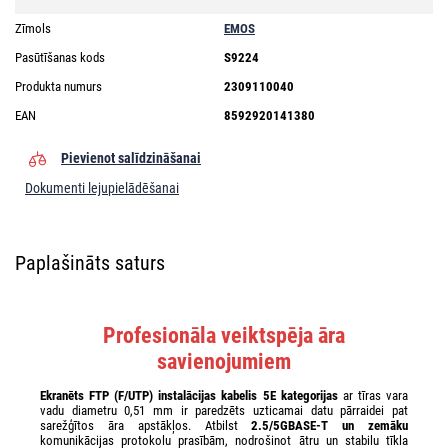
Zīmols
EMOS
Pasūtīšanas kods
S9224
Produkta numurs
2309110040
EAN
8592920141380
Pievienot salīdzināšanai
Dokumenti lejupielādēšanai
Paplašināts saturs
Profesionāla veiktspēja āra
savienojumiem
Ekranēts FTP (F/UTP) instalācijas kabelis 5E kategorijas
ar tīras vara
vadu diametru 0,51 mm ir paredzēts uzticamai datu pārraidei pat
sarežģītos āra apstākļos. Atbilst
2.5/5GBASE-T un zemāku
komunikācijas protokolu prasībām, nodrošinot ātru un stabilu tīkla