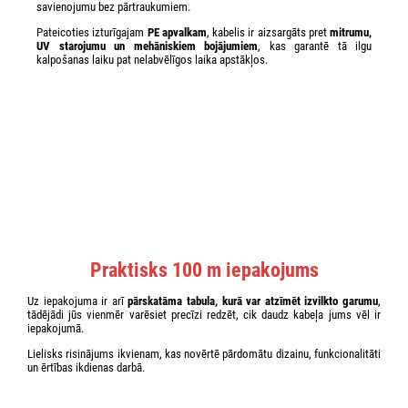
savienojumu bez pārtraukumiem.
Pateicoties izturīgajam
PE apvalkam
, kabelis ir aizsargāts pret
mitrumu,
UV starojumu un mehāniskiem bojājumiem
, kas garantē tā ilgu
kalpošanas laiku pat nelabvēlīgos laika apstākļos.
Praktisks 100 m iepakojums
Uz iepakojuma ir arī
pārskatāma tabula, kurā var atzīmēt izvilkto garumu
,
tādējādi jūs vienmēr varēsiet precīzi redzēt, cik daudz kabeļa jums vēl ir
iepakojumā.
Lielisks risinājums ikvienam, kas novērtē pārdomātu dizainu, funkcionalitāti
un ērtības ikdienas darbā.