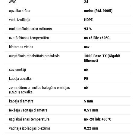
AWG
24
apvalka krāsa
melns (RAL 9005)
vadu izolācija
HDPE
maksimālais darba mitrums
93 %
uzstādīšanas temperatūra
no +5 līdz +60°C
bīstamas vielas
nav
augstākais atbalstītais protokols
1000 Base-TX (Gigabit
Ethernet)
savienotāji
nē
kabeļa apvalks
PE
zems dūmu un nulles halogēnu emisijas
nē
(LSZH) apvalks
kabeļa diametrs
5 mm
iekšējā vadītāja diametrs
0,51 mm
uzglabāšanas temperatūra
no -20 līdz +60°C
vadītāja izolācijas biezums
0,22 mm