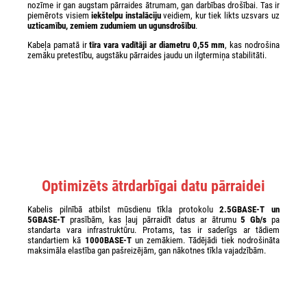
nozīme ir gan augstam pārraides ātrumam, gan darbības drošībai. Tas ir
piemērots visiem
iekštelpu instalāciju
veidiem, kur tiek likts uzsvars uz
uzticamību, zemiem zudumiem un ugunsdrošību
.
Kabeļa pamatā ir
tīra vara vadītāji ar diametru 0,55 mm
, kas nodrošina
zemāku pretestību, augstāku pārraides jaudu un ilgtermiņa stabilitāti.
Optimizēts ātrdarbīgai datu pārraidei
Kabelis pilnībā atbilst mūsdienu tīkla protokolu
2.5GBASE-T un
5GBASE-T
prasībām, kas ļauj pārraidīt datus ar ātrumu
5 Gb/s
pa
standarta vara infrastruktūru. Protams, tas ir saderīgs ar tādiem
standartiem kā
1000BASE-T
un zemākiem. Tādējādi tiek nodrošināta
maksimāla elastība gan pašreizējām, gan nākotnes tīkla vajadzībām.