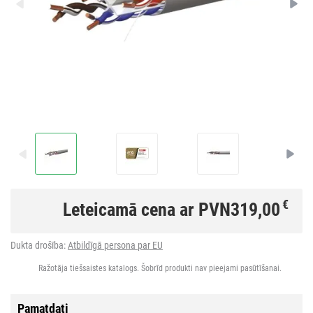
€
Leteicamā cena ar PVN
319,00
Dukta drošība:
Atbildīgā persona par EU
Ražotāja tiešsaistes katalogs. Šobrīd produkti nav pieejami pasūtīšanai.
Pamatdati