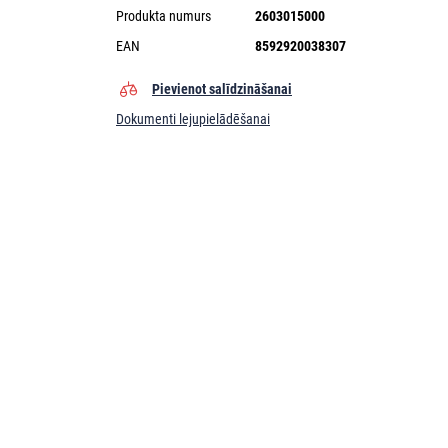
Produkta numurs
2603015000
EAN
8592920038307
Pievienot salīdzināšanai
Dokumenti lejupielādēšanai