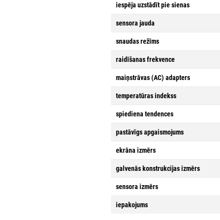
iespēja uzstādīt pie sienas
sensora jauda
snaudas režīms
raidīšanas frekvence
maiņstrāvas (AC) adapters
temperatūras indekss
spiediena tendences
pastāvīgs apgaismojums
ekrāna izmērs
galvenās konstrukcijas izmērs
sensora izmērs
iepakojums