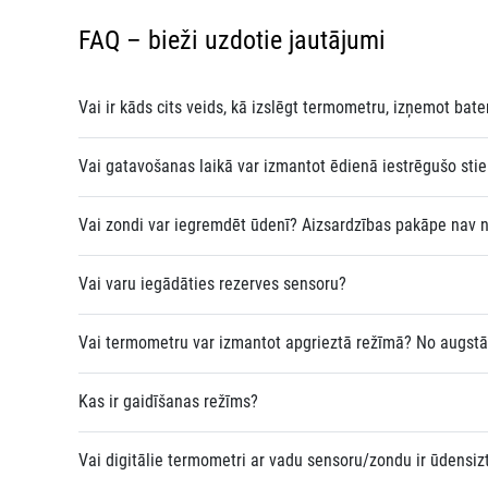
FAQ – bieži uzdotie jautājumi
Vai ir kāds cits veids, kā izslēgt termometru, izņemot bat
Vai gatavošanas laikā var izmantot ēdienā iestrēgušo stie
Vai zondi var iegremdēt ūdenī? Aizsardzības pakāpe nav n
Vai varu iegādāties rezerves sensoru?
Vai termometru var izmantot apgrieztā režīmā? No augst
Kas ir gaidīšanas režīms?
Vai digitālie termometri ar vadu sensoru/zondu ir ūdensizt