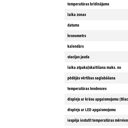
temperatūras brīdinājums
laika zonas
datums
hronometrs
kalendārs
stacijas jauda
laika atpakaļskaitīšana maks. no
pēdējās vērtības saglabāšana
temperatūras tendences
displejs ar krāsu apgaismojumu (Bla
displejs ar LED apgaismojumu
iespēja iestatīt temperatūras mērvien