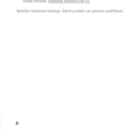
Dukta drošība:
Atbildīgā persona par EU
Ražotāja tiešsaistes katalogs. Šobrīd produkti nav pieejami pasūtīšanai.