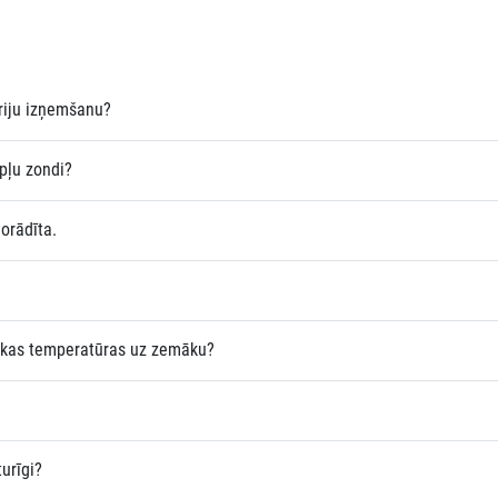
eriju izņemšanu?
pļu zondi?
orādīta.
ākas temperatūras uz zemāku?
urīgi?