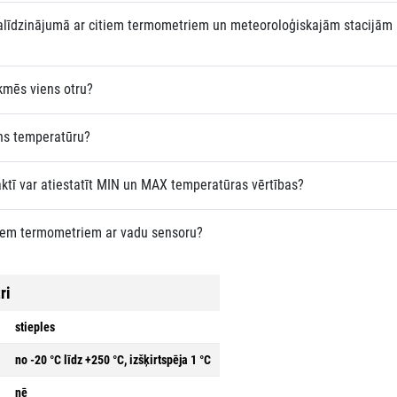
salīdzinājumā ar citiem termometriem un meteoroloģiskajām stacijām
kmēs viens otru?
ens temperatūru?
ktī var atiestatīt MIN un MAX temperatūras vērtības?
ajiem termometriem ar vadu sensoru?
ri
stieples
no -20 °C līdz +250 °C, izšķirtspēja 1 °C
nē