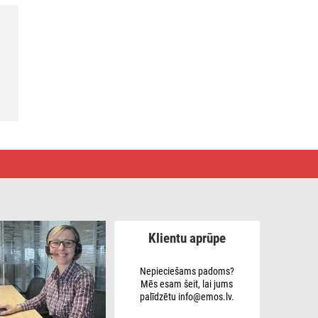
Klientu aprūpe
Nepieciešams padoms?
Mēs esam šeit, lai jums
palīdzētu info@emos.lv.