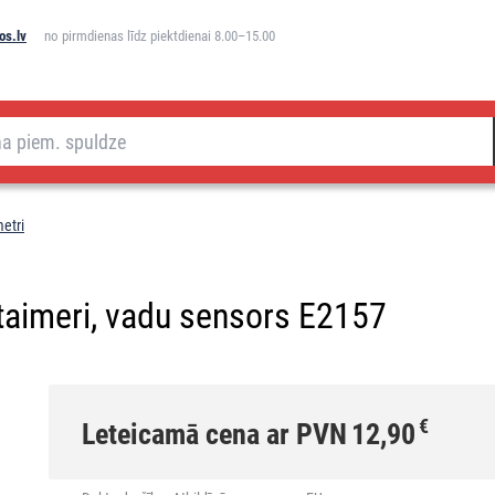
os.lv
no pirmdienas līdz piektdienai 8.00–15.00
etri
 taimeri, vadu sensors E2157
€
Leteicamā cena ar PVN
12,90