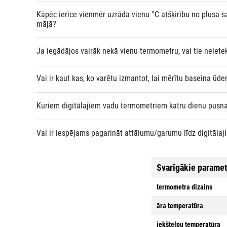
Kāpēc ierīce vienmēr uzrāda vienu °C atšķirību no plusa 
mājā?
Ja iegādājos vairāk nekā vienu termometru, vai tie neiete
Vai ir kaut kas, ko varētu izmantot, lai mērītu baseina ūd
Kuriem digitālajiem vadu termometriem katru dienu pusna
Vai ir iespējams pagarināt attālumu/garumu līdz digitāl
Svarīgākie paramet
termometra dizains
āra temperatūra
iekštelpu temperatūra