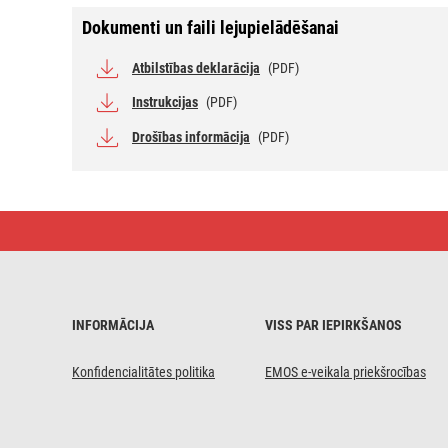
Dokumenti un faili lejupielādēšanai
Atbilstības deklarācija
(PDF)
Instrukcijas
(PDF)
Drošības informācija
(PDF)
Digitālais
grila
termometrs
ar
taimeri,
vadu
sensors
INFORMĀCIJA
VISS PAR IEPIRKŠANOS
E2157
Konfidencialitātes politika
EMOS e-veikala priekšrocības