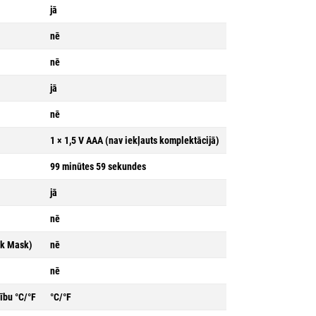
jā
nē
nē
jā
nē
1 × 1,5 V AAA (nav iekļauts komplektācijā)
99 minūtes 59 sekundes
jā
nē
ck Mask)
nē
nē
ību °C/°F
°C/°F