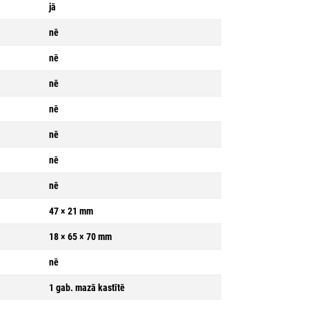
jā
nē
nē
nē
nē
nē
nē
nē
47 × 21 mm
18 × 65 × 70 mm
nē
1 gab. mazā kastītē