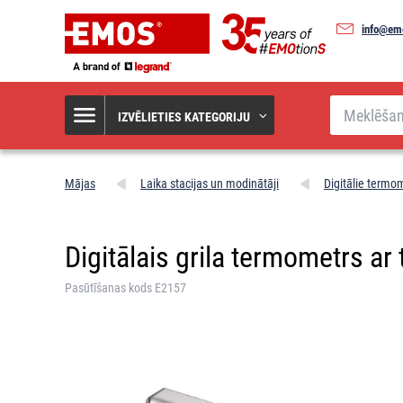
info@em
Meklēšana
IZVĒLIETIES KATEGORIJU
Mājas
Laika stacijas un modinātāji
Digitālie termom
Digitālais grila termometrs ar
Pasūtīšanas kods E2157