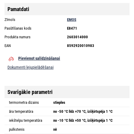
Pamatdati
Zīmols
EMOS
Pasūtīšanas kods
E8471
Produkta numurs
2603014000
EAN
8592920010983
Pievienot salīdzināšanai
Dokumenti lejupielādēšanai
Svarīgākie parametri
termometra dizains
stieples
āra temperatūra
no -50 °C līdz +70 °C, izšķirtspēja 1 °C
iekštelpu temperatūra
no -10 °C līdz +50 °C, izšķirtspēja 1 °C
pulkstenis
nē