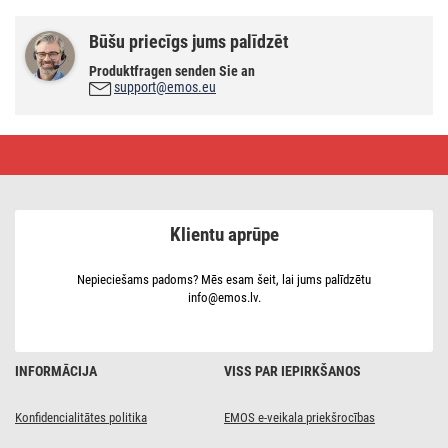
Būšu priecīgs jums palīdzēt
Produktfragen senden Sie an
support@emos.eu
Digitālais
termometrs
ar
mitruma
mērītāju,
vadu
Klientu aprūpe
sensors
E8471
Nepieciešams padoms? Mēs esam šeit, lai jums palīdzētu
info@emos.lv.
INFORMĀCIJA
VISS PAR IEPIRKŠANOS
Konfidencialitātes politika
EMOS e-veikala priekšrocības