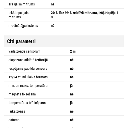
āra gaisa mitrums
nē
iekštelpu gaisa
20 % līdz 99 % relatīvā mitruma, izšķirtspēja 1
mitrums
%
modinātājpulkstenis
nē
Citi parametri
vada zonde sensoram
2 m
diapazons atklātā teritorijā
nē
iespējams papildu sensors
nē
12/24 stundu laika formāts
nē
min. un maks. temperatūra
jā
magnēts fiksēšanai
nē
temperatūras brīdinājums
jā
laika zonas
nē
datums
nē