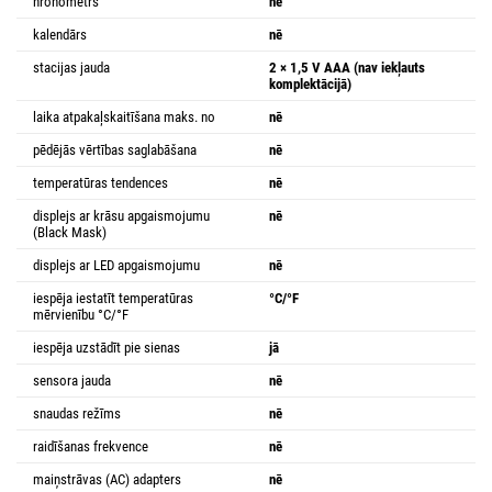
hronometrs
nē
kalendārs
nē
stacijas jauda
2 × 1,5 V AAA (nav iekļauts
komplektācijā)
laika atpakaļskaitīšana maks. no
nē
pēdējās vērtības saglabāšana
nē
temperatūras tendences
nē
displejs ar krāsu apgaismojumu
nē
(Black Mask)
displejs ar LED apgaismojumu
nē
iespēja iestatīt temperatūras
°C/°F
mērvienību °C/°F
iespēja uzstādīt pie sienas
jā
sensora jauda
nē
snaudas režīms
nē
raidīšanas frekvence
nē
maiņstrāvas (AC) adapters
nē