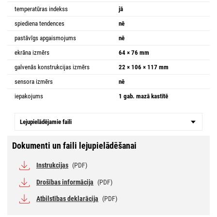
temperatūras indekss
jā
spiediena tendences
nē
pastāvīgs apgaismojums
nē
ekrāna izmērs
64 × 76 mm
galvenās konstrukcijas izmērs
22 × 106 × 117 mm
sensora izmērs
nē
iepakojums
1 gab. mazā kastītē
Lejupielādējamie faili
Dokumenti un faili lejupielādēšanai
Instrukcijas
(PDF)
Drošības informācija
(PDF)
Atbilstības deklarācija
(PDF)