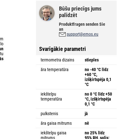
Būšu priecīgs jums
palīdzēt
Produktfragen senden Sie
an
support@emos.eu
em
lo
Svarīgākie parametri
un
tu
ās
termometra dizains
stieples
āra temperatūra
no -40 °C līdz
+60 °C,
izšķirtspēja 0,1
°C
iekštelpu
no 0 °C līdz +50
temperatūra
°C, izšķirtspēja
0,1 °C
pulkstenis
jā
āra gaisa mitrums
nē
iekštelpu gaisa
no 25% līdz
mitrums
95% RH, solis: