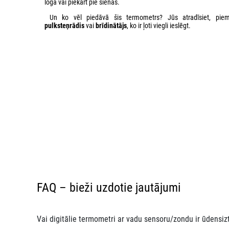
loga vai piekārt pie sienas.
Un ko vēl piedāvā šis termometrs? Jūs atradīsiet, pie
pulksteņrādis
vai
brīdinātājs
, ko ir ļoti viegli ieslēgt.
FAQ – bieži uzdotie jautājumi
Vai digitālie termometri ar vadu sensoru/zondu ir ūdensizt