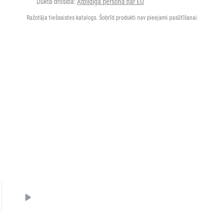
Dukta drošība:
Atbildīgā persona par EU
Ražotāja tiešsaistes katalogs. Šobrīd produkti nav pieejami pasūtīšanai.