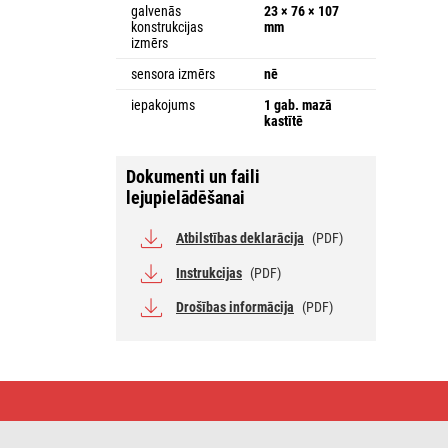
galvenās
23 × 76 × 107
konstrukcijas
mm
izmērs
sensora izmērs
nē
iepakojums
1 gab. mazā
kastītē
Dokumenti un faili
lejupielādēšanai
Atbilstības deklarācija
(PDF)
Instrukcijas
(PDF)
Drošības informācija
(PDF)