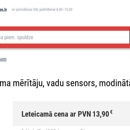
os.lv
no pirmdienas līdz piektdienai 8.00–15.00
etri
uma mērītāju, vadu sensors, modinā
€
Leteicamā cena ar PVN
13,90