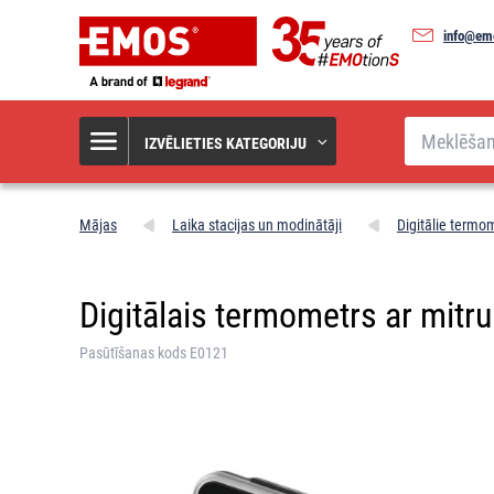
info@em
Meklēšana
IZVĒLIETIES KATEGORIJU
Mājas
Laika stacijas un modinātāji
Digitālie termom
Digitālais termometrs ar mitr
Pasūtīšanas kods E0121