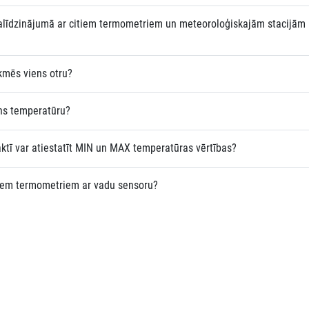
salīdzinājumā ar citiem termometriem un meteoroloģiskajām stacijām
kmēs viens otru?
ens temperatūru?
ktī var atiestatīt MIN un MAX temperatūras vērtības?
ajiem termometriem ar vadu sensoru?