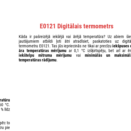
E0121 Digitālais termometrs
Kāda ir pašreizējā iekšējā vai ārējā temperatūra? Uz abiem ši
jautājumiem atbildi ļoti ātri atradīsiet, paskatoties uz digitā
termometru E0121. Tas jūs iepriecinās ne tikai ar precīzu
iekšpuses 
āra temperatūras mērījumu
ar 0,1 °C izšķirtspēju, bet arī ar ēr
iekštelpu mitruma mērījumu
vai
minimālās un maksimāl
temperatūras rādījumu
.
ratūru
60 °C.
% līdz
āpēc to
tru pie