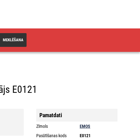
MEKLĒŠANA
tājs E0121
Pamatdati
Zīmols
EMOS
Pasūtīšanas kods
E0121