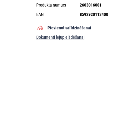
Produkta numurs
2603016001
EAN
8592920113400
Pievienot salīdzināšanai
Dokumenti lejupielādēšanai