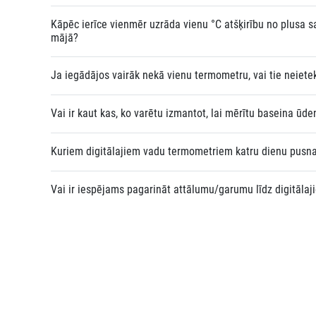
Kāpēc ierīce vienmēr uzrāda vienu °C atšķirību no plusa 
mājā?
Ja iegādājos vairāk nekā vienu termometru, vai tie neiete
Vai ir kaut kas, ko varētu izmantot, lai mērītu baseina ūd
Kuriem digitālajiem vadu termometriem katru dienu pusna
Vai ir iespējams pagarināt attālumu/garumu līdz digitāl