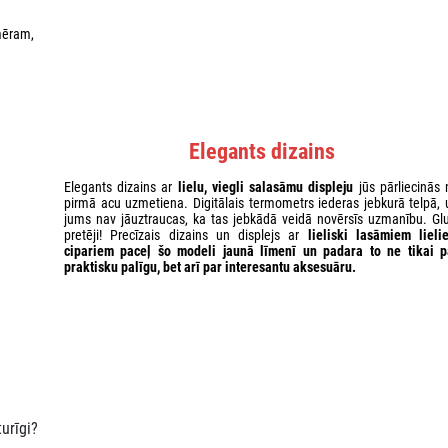
mēram,
Elegants dizains
Elegants dizains ar
lielu, viegli salasāmu displeju
jūs pārliecinās 
pirmā acu uzmetiena. Digitālais termometrs iederas jebkurā telpā, 
jums nav jāuztraucas, ka tas jebkādā veidā novērsīs uzmanību. Glu
pretēji! Precīzais dizains un displejs ar
lieliski
lasāmiem lieli
cipariem
paceļ šo modeli jaunā līmenī un padara to ne tikai p
praktisku palīgu, bet arī par interesantu aksesuāru.
urīgi?