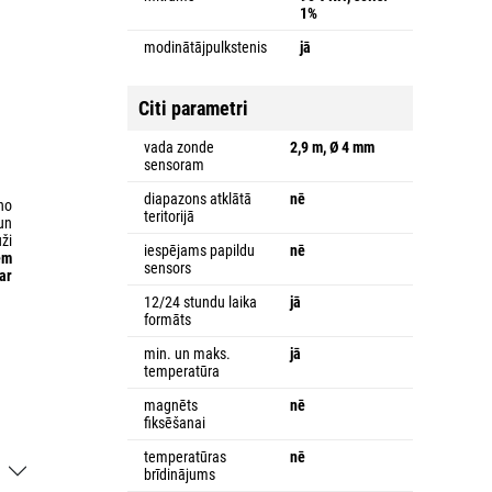
1%
modinātājpulkstenis
jā
Citi parametri
vada zonde
2,9 m, Ø 4 mm
sensoram
diapazons atklātā
nē
no
teritorijā
un
ži
iespējams papildu
nē
em
sensors
ar
12/24 stundu laika
jā
formāts
min. un maks.
jā
temperatūra
magnēts
nē
fiksēšanai
temperatūras
nē
brīdinājums