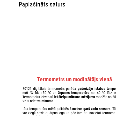
Paplašināts saturs
Termometrs un modinātājs vienā
E0121 digitālais termometrs parāda
pašreizējo istabas tempe
no
0 °C līdz +50 °C un
ārpuses temperatūru
no -40 °C līdz +
Termometrs ietver arī
iekštelpu mitruma mērījumu
robežās no 25 
95 % relatīvā mitruma.
āra temperatūru mērīt palīdzēs
3 metrus garš vadu sensors
. T
var viegli novietot ārpus loga un pēc tam ērti novietot termome