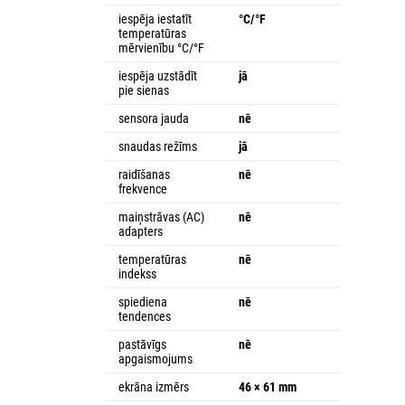
iespēja iestatīt
°C/°F
temperatūras
mērvienību °C/°F
iespēja uzstādīt
jā
pie sienas
sensora jauda
nē
snaudas režīms
jā
raidīšanas
nē
frekvence
maiņstrāvas (AC)
nē
adapters
temperatūras
nē
indekss
spiediena
nē
tendences
pastāvīgs
nē
apgaismojums
ekrāna izmērs
46 × 61 mm