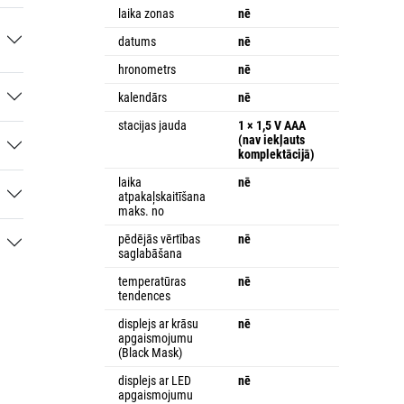
laika zonas
nē
datums
nē
hronometrs
nē
kalendārs
nē
stacijas jauda
1 × 1,5 V AAA
(nav iekļauts
komplektācijā)
laika
nē
atpakaļskaitīšana
maks. no
pēdējās vērtības
nē
saglabāšana
temperatūras
nē
tendences
displejs ar krāsu
nē
apgaismojumu
(Black Mask)
displejs ar LED
nē
apgaismojumu