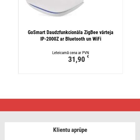
GoSmart Daudzfunkcionāla ZigBee vārteja
IP‑2000Z ar Bluetooth un WiFi
Leteicamā cena ar PVN
€
31,90
GoSmart
IP-
2002ZB
portatīvā
scenāriju
vadības
Klientu aprūpe
pults,
ZigBee
3.0,