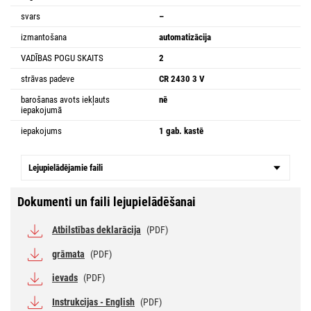
svars
–
izmantošana
automatizācija
VADĪBAS POGU SKAITS
2
strāvas padeve
CR 2430 3 V
barošanas avots iekļauts
nē
iepakojumā
iepakojums
1 gab. kastē
Lejupielādējamie faili
Dokumenti un faili lejupielādēšanai
Atbilstības deklarācija
(PDF)
grāmata
(PDF)
ievads
(PDF)
Instrukcijas - English
(PDF)