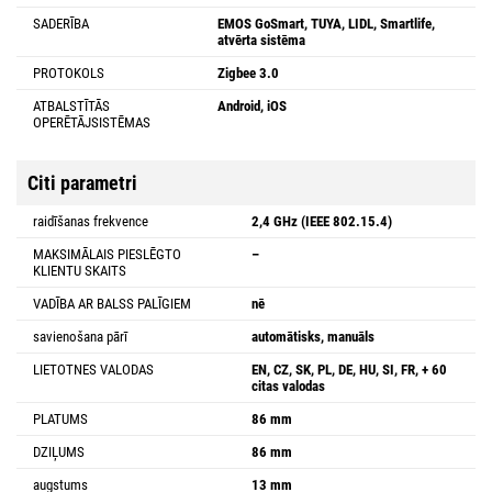
SADERĪBA
EMOS GoSmart, TUYA, LIDL, Smartlife,
atvērta sistēma
PROTOKOLS
Zigbee 3.0
ATBALSTĪTĀS
Android, iOS
OPERĒTĀJSISTĒMAS
Citi parametri
raidīšanas frekvence
2,4 GHz (IEEE 802.15.4)
MAKSIMĀLAIS PIESLĒGTO
–
KLIENTU SKAITS
VADĪBA AR BALSS PALĪGIEM
nē
savienošana pārī
automātisks, manuāls
LIETOTNES VALODAS
EN, CZ, SK, PL, DE, HU, SI, FR, + 60
citas valodas
PLATUMS
86 mm
DZIĻUMS
86 mm
augstums
13 mm