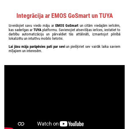
Integrācija ar EMOS GoSmart un TUYA
Izveidojiet savu viedo māju ar
EMOS GoSmart
un citām viedajām ierīcēm,
kas saderīgas ar
TUYA
platformu. Savienojiet atsevišķas ierīces, iestatiet to
darbību automatizāciju un pārvaldiet tās attālināti, izmantojot pilnībā
lokalizētu un intuitīvu mobilo lietotni.
Lai jūsu māja parūpēsies pati par sevi
un piešķiriet sev vairāk laika saviem
mīļajiem un interesēm.