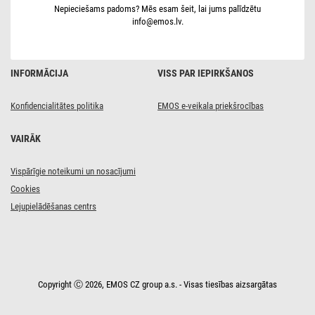
ar
Nepieciešams padoms? Mēs esam šeit, lai jums palīdzētu
2
info@emos.lv.
pogām
INFORMĀCIJA
VISS PAR IEPIRKŠANOS
Konfidencialitātes politika
EMOS e-veikala priekšrocības
VAIRĀK
Vispārīgie noteikumi un nosacījumi
Cookies
Lejupielādēšanas centrs
Copyright Ⓒ 2026, EMOS CZ group a.s. - Visas tiesības aizsargātas