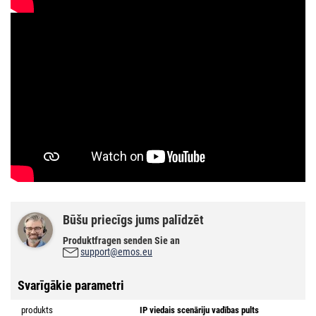
Būšu priecīgs jums palīdzēt
Produktfragen senden Sie an
support@emos.eu
Svarīgākie parametri
produkts
IP viedais scenāriju vadības pults