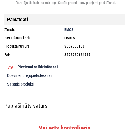
Ražotāja tiešsaistes katalogs. Šobrīd produkti nav pieejami pasūtīšanai.
Pamatdati
Zīmols
EMOS
Pasūtīšanas kods
H5015
Produkta numurs
3069050150
EAN
8592920121535
Pievienot salīdzināšanai
Dokumenti lejupielādēšanai
Saistītie produkti
Paplašināts saturs
Vai ērts kontrolieris