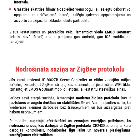
intervāla.
Grasāties skatīties filmu?
Nospiediet vienu pogu, lai ieslēgtu dekoratīvo
apgaismojumu dzīvojamā istabā, izslēgtu galveno apgaismojumu un
aizvērtu žalūzijas, lai izklaide nebūtu pārtraukta.
Visus iestatījumus un
pārvaldību veic, izmantojot viedo EMOS GoSmart
lietotni savā tālrunī, kas ir pieejama gan Android, gan iOS mobilajiem
tālruņiem.
Nodrošināta saziņa ar ZigBee protokolu
Jūs varat savienot IP-2002ZB Scene Controller ar citām viedajām mājas
ierīcēm, izmantojot ZigBee vārteju, kas savienots ar jūsu mājas WIFI tīklu.
Izmantojiet EMOS GoSmart mobilo lietotni, lai iestatītu atsevišķas ainas.
Ierīces savā starpā sazinās, izmantojot
modernu ZigBee protokolu
, kas ir
pazīstams ar
augstu drošības un stabilitātes līmeni
. Varat paļauties uz to, ka
viedierīces vienmēr darbosies bez traucējumiem un būs aizsargātas pret
hakeru uzbrukumiem.
Pateicoties
augstajai efektivitātei un
zemajam enerģijas patēriņam, ko
nodrošina ierīces, kas darbojas ar ZigBee protokolu
, CR2430 baterija, ar kuru
darbojas kontrolieris,
nodarbosies ilgu laiku un novērsīs pieslēgšanas
sarežģījumus elektrotīklam.