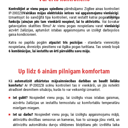
Kontrolējiet
ar vienu pogas spiedienu
pārnēsājamo ZigBee ainas kontrolieri
IP-2002ZB
Vairākas mājas elektriskās ierīces vai apgaismojumu vienlaicīgi
.
Izmantojot šo sarežģītā tipa kontrolieri, varat iestatīt katrai pogai
atšķirīgu
funkciju (ainu)
un pēc tam vienkārši nospiest, lai to aktivizētu.
Vai šovakar
gatavojaties skatīties filmu? Ar vienu pogas nospiešanu varat
vienlaicīgi
aizvērt žalūzijas, aptumšot istabas apgaismojumu un izslēgt darbojošos
gaisa kondicionieri.
Katra no papildu pogām
atpazīst trīs pozīcijas
- standarta vienreizējs
nospiešana, divreizējs piesitiens vai ilgāka pogas turēšana. Tas sniedz kopā
6 kombinācijas
, lai iestatītu un ērti pārvaldītu savu māju.
Up līdz 6 ainām
pilnīgam komfortam
Kā
automatizēt atkārtotas mājsaimniecības darbības un baudīt lielāku
komfortu
? Ar IP-2002ZB scēnu kontrolieri tas ir vienkārši, un jūs noteikti
atradīsiet desmitiem situāciju, kurās to var veiksmīgi izmantot.
Iet gulēt?
Nospiediet vienu pogu, lai izslēgtu visas istabas gaismas,
aizvērtu žalūzijas un iestatītu termostatu uz komfortablu temperatūru
mierīgam miegam.
Iet uz darbu?
Nospiediet vienu pogu, lai izslēgtu apgaismojumu mājā,
aktivizētu drošības sensorus un kameras, kas to uzrauga jūsu vietā, un
aktivizētu automātisku durvju slēdzenes bloķēšanu pēc izvēlēta laika