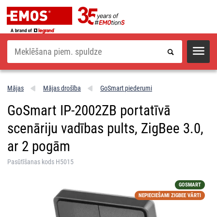
Meklēšana
Mājas
Mājas drošība
GoSmart piederumi
GoSmart IP-2002ZB portatīvā
scenāriju vadības pults, ZigBee 3.0,
ar 2 pogām
Pasūtīšanas kods H5015
GOSMART
NEPIECIEŠAMI ZIGBEE VĀRTI