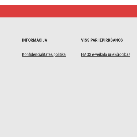
F
savienotājs,
sievišķais,
kabelim
Coax
CB500,
10 gab.
INFORMĀCIJA
VISS PAR IEPIRKŠANOS
Konfidencialitātes politika
EMOS e-veikala priekšrocības