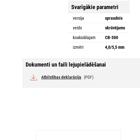
Svarīgākie parametri
versija
spraudnis
veids
skrūvējams
koaksiālajam
CB-500
izmēri
4,0/5,5 mm
Dokumenti un faili lejupielādēšanai
Atbilstības deklarācija
(PDF)