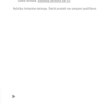
Dukta drošība:
Atbildīgā persona par EU
Ražotāja tiešsaistes katalogs. Šobrīd produkti nav pieejami pasūtīšanai.