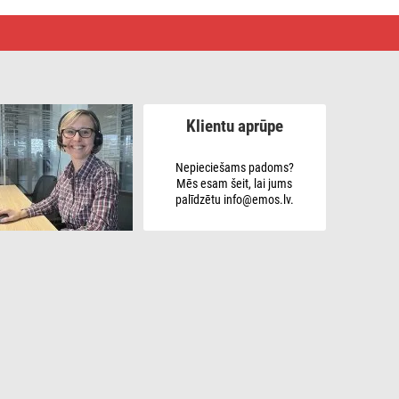
Klientu aprūpe
Nepieciešams padoms?
Mēs esam šeit, lai jums
palīdzētu info@emos.lv.