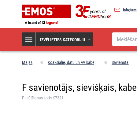
info@em
Meklēšana
IZVĒLIETIES KATEGORIJU
Mājas
Koaksiālie, datu un AV kabeļi
Savienotāji
F savienotājs, sievišķais, ka
Pasūtīšanas kods K7321