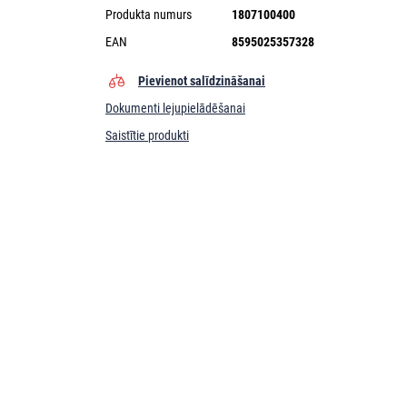
Produkta numurs
1807100400
EAN
8595025357328
Pievienot salīdzināšanai
Dokumenti lejupielādēšanai
Saistītie produkti