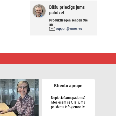
Būšu priecīgs jums
palīdzēt
Produktfragen senden Sie
an
support@emos.eu
Klientu aprūpe
Nepieciešams padoms?
Mēs esam šeit, lai jums
palīdzētu info@emos.lv.