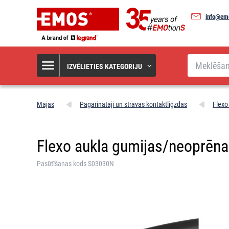
info@em
Meklēšana
IZVĒLIETIES KATEGORIJU
Mājas
Pagarinātāji un strāvas kontaktligzdas
Flexo
Flexo aukla gumijas/neoprēn
Pasūtīšanas kods S03030N