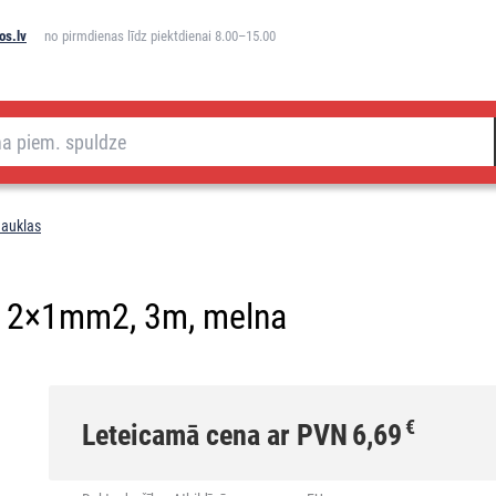
os.lv
no pirmdienas līdz piektdienai 8.00–15.00
 auklas
a 2×1mm2, 3m, melna
€
Leteicamā cena ar PVN
6,69