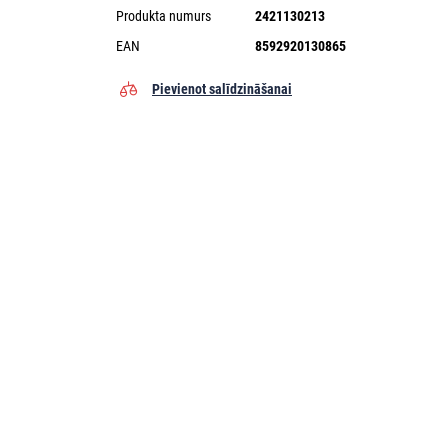
Produkta numurs
2421130213
EAN
8592920130865
Pievienot salīdzināšanai