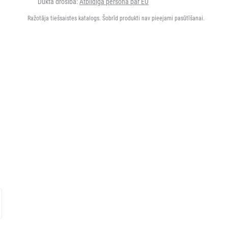
Dukta drošība:
Atbildīgā persona par EU
Ražotāja tiešsaistes katalogs. Šobrīd produkti nav pieejami pasūtīšanai.