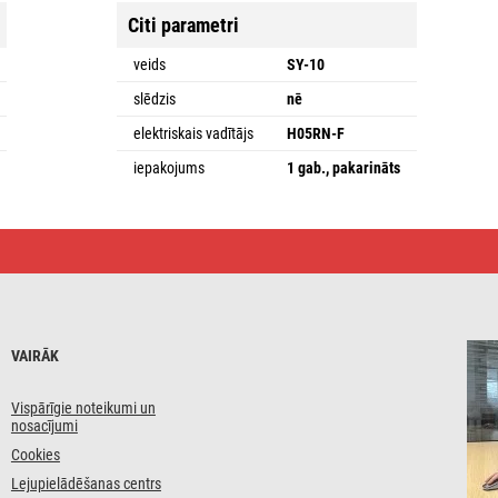
Citi parametri
veids
SY-10
slēdzis
nē
elektriskais vadītājs
H05RN-F
iepakojums
1 gab., pakarināts
VAIRĀK
Vispārīgie noteikumi un
nosacījumi
Cookies
Lejupielādēšanas centrs