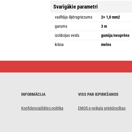
Svarīgākie parametri
vadītāja šķērsgriezums
2× 1,0 mm2
garums
3 m
izolācijas veids
gumija/neoprēns
krāsa
melns
Flexo
aukla
gumijas/neoprēna
2×1mm2,
3m,
melna
INFORMĀCIJA
VISS PAR IEPIRKŠANOS
Konfidencialitātes politika
EMOS e-veikala priekšrocības