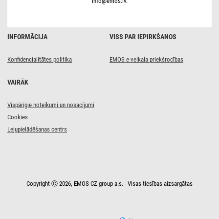
info@emos.lv.
INFORMĀCIJA
VISS PAR IEPIRKŠANOS
Konfidencialitātes politika
EMOS e-veikala priekšrocības
VAIRĀK
Vispārīgie noteikumi un nosacījumi
Cookies
Lejupielādēšanas centrs
Copyright Ⓒ 2026, EMOS CZ group a.s. - Visas tiesības aizsargātas