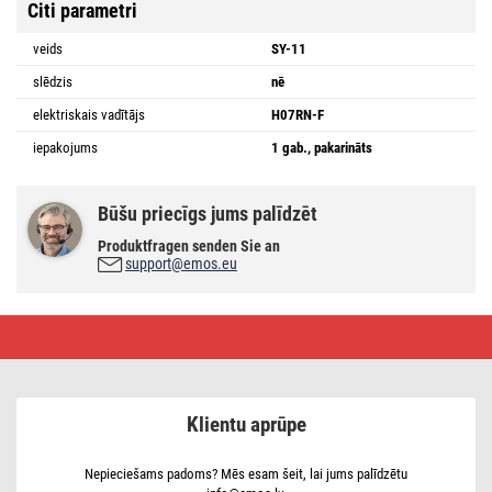
Citi parametri
veids
SY-11
slēdzis
nē
elektriskais vadītājs
H07RN-F
iepakojums
1 gab., pakarināts
Būšu priecīgs jums palīdzēt
Produktfragen senden Sie an
support@emos.eu
Flexo
aukla
gumijas/neoprēna
3×1,5
mm2,
10m,
Klientu aprūpe
melna
Nepieciešams padoms? Mēs esam šeit, lai jums palīdzētu