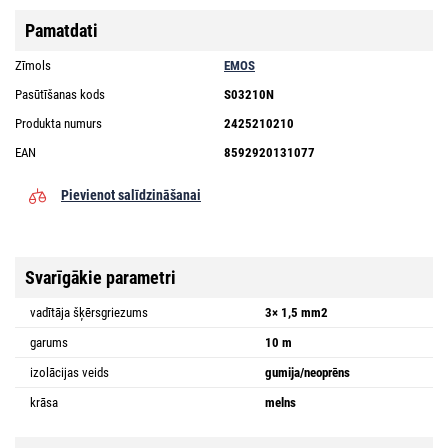
Pamatdati
Zīmols
EMOS
Pasūtīšanas kods
S03210N
Produkta numurs
2425210210
EAN
8592920131077
Pievienot salīdzināšanai
Svarīgākie parametri
vadītāja šķērsgriezums
3× 1,5 mm2
garums
10 m
izolācijas veids
gumija/neoprēns
krāsa
melns