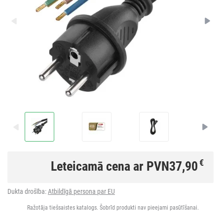
€
Leteicamā cena ar PVN
37,90
Dukta drošība:
Atbildīgā persona par EU
Ražotāja tiešsaistes katalogs. Šobrīd produkti nav pieejami pasūtīšanai.