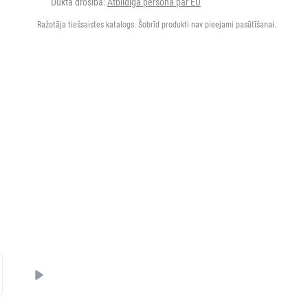
Dukta drošība:
Atbildīgā persona par EU
Ražotāja tiešsaistes katalogs. Šobrīd produkti nav pieejami pasūtīšanai.