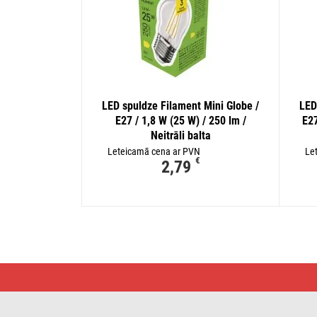
LED spuldze Filament Mini Globe /
LED
E27 / 1,8 W (25 W) / 250 lm /
E27
Neitrāli balta
Leteicamā cena ar PVN
Le
€
2,79
Galda
lampa
NINA
E27
spuldzei,