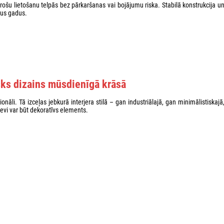
rošu lietošanu telpās bez pārkaršanas vai bojājumu riska. Stabilā konstrukcija u
zus gadus.
sks dizains mūsdienīgā krāsā
āli. Tā izceļas jebkurā interjera stilā – gan industriālajā, gan minimālistiskajā
sevi var būt dekoratīvs elements.