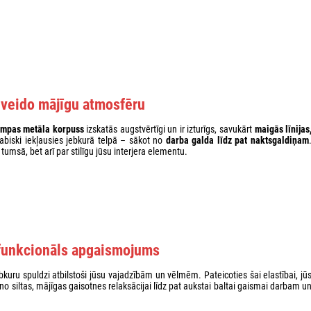
 veido mājīgu atmosfēru
mpas metāla korpuss
izskatās augstvērtīgi un ir izturīgs, savukārt
maigās līnijas
biski iekļausies jebkurā telpā – sākot no
darba galda līdz pat naktsgaldiņam
 tumsā, bet arī par stilīgu jūsu interjera elementu.
 funkcionāls apgaismojums
jebkuru spuldzi atbilstoši jūsu vajadzībām un vēlmēm. Pateicoties šai elastībai, jū
 no siltas, mājīgas gaisotnes relaksācijai līdz pat aukstai baltai gaismai darbam u