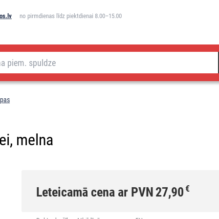
os.lv
no pirmdienas līdz piektdienai 8.00–15.00
mpas
ei, melna
€
Leteicamā cena ar PVN
27,90