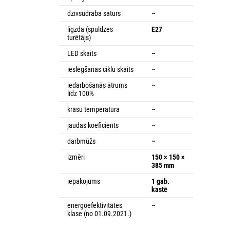
dzīvsudraba saturs
–
ligzda (spuldzes
E27
turētājs)
LED skaits
–
ieslēgšanas ciklu skaits
–
iedarbošanās ātrums
–
līdz 100%
krāsu temperatūra
–
jaudas koeficients
–
darbmūžs
–
izmēri
150 × 150 ×
385 mm
iepakojums
1 gab.
kastē
energoefektivitātes
–
klase (no 01.09.2021.)