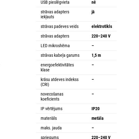
USB pieslēgvieta
nē
n
strāvas adapters
jā
iekļauts
strāvas padeves veids
elektrotīkls
strāvas adapters
220–240 V
LED mikroshēma
–
strāvas kabeļa garums
1,5 m
,
energoefektivitātes
–
klase
krāsu atdeves indekss
–
(CRI)
novecošanas
–
koeficients
IP vērtējums
IP20
materiāls
metāla
maks. jauda
–
spriegums
220–240 V