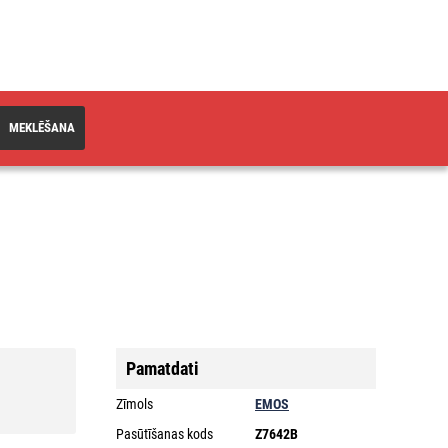
MEKLĒŠANA
Pamatdati
Zīmols
EMOS
Pasūtīšanas kods
Z7642B