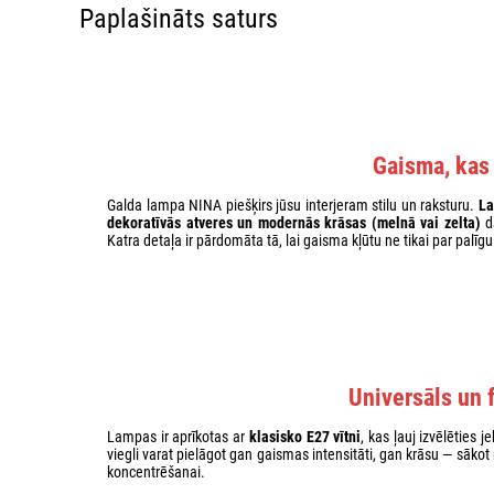
Paplašināts saturs
Gaisma, kas
Galda lampa NINA piešķirs jūsu interjeram stilu un raksturu.
La
dekoratīvās atveres un modernās krāsas (melnā vai zelta)
da
Katra detaļa ir pārdomāta tā, lai gaisma kļūtu ne tikai par palīgu
Universāls un
Lampas ir aprīkotas ar
klasisko E27 vītni
, kas ļauj izvēlēties 
viegli varat pielāgot gan gaismas intensitāti, gan krāsu — sākot
koncentrēšanai.