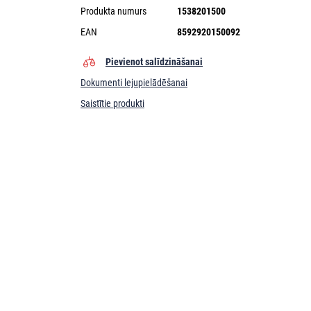
Produkta numurs
1538201500
EAN
8592920150092
Pievienot salīdzināšanai
Dokumenti lejupielādēšanai
Saistītie produkti