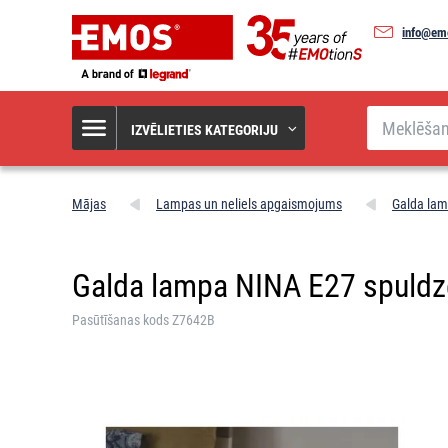
info@em
Meklēšana
IZVĒLIETIES KATEGORIJU
Mājas
Lampas un neliels apgaismojums
Galda la
Galda lampa NINA E27 spuldz
Pasūtīšanas kods Z7642B