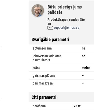
Būšu priecīgs jums
palīdzēt
Produktfragen senden Sie
an
support@emos.eu
Svarīgākie parametri
,
aptumšošana
nē
.
iebūvēts uzlādējams
nē
akumulators
krāsa
melns
gaismas plūsma
–
gaismas krāsa
–
Citi parametri
s
n
barošana
25 W