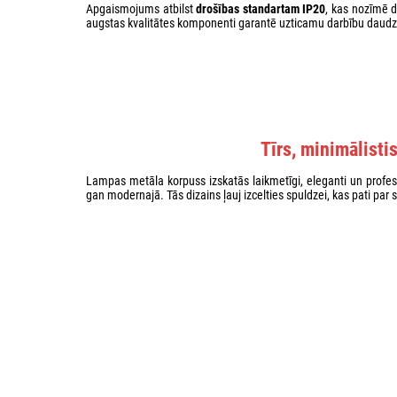
Apgaismojums atbilst
drošības standartam IP20
, kas nozīmē d
augstas kvalitātes komponenti garantē uzticamu darbību daud
Tīrs, minimālisti
Lampas metāla korpuss izskatās laikmetīgi, eleganti un profesion
gan modernajā. Tās dizains ļauj izcelties spuldzei, kas pati par 