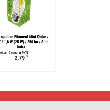
 spuldze Filament Mini Globe /
 / 1,8 W (25 W) / 250 lm / Silti
balta
teicamā cena ar PVN
€
2,79