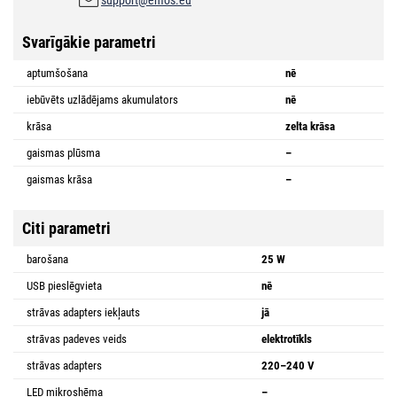
Svarīgākie parametri
aptumšošana
nē
iebūvēts uzlādējams akumulators
nē
krāsa
zelta krāsa
gaismas plūsma
–
gaismas krāsa
–
Citi parametri
barošana
25 W
USB pieslēgvieta
nē
strāvas adapters iekļauts
jā
strāvas padeves veids
elektrotīkls
strāvas adapters
220–240 V
LED mikroshēma
–