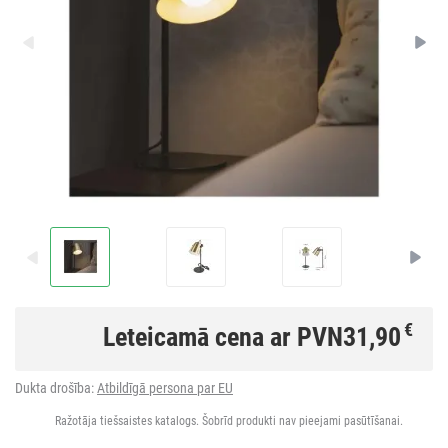
€
Leteicamā cena ar PVN
31,90
Dukta drošība:
Atbildīgā persona par EU
Ražotāja tiešsaistes katalogs. Šobrīd produkti nav pieejami pasūtīšanai.