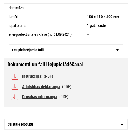
darbmūžs
–
izmēri
150 × 150 × 400 mm
iepakojums
1 gab. kastē
energoefektivitātes klase (no 01.09.2021.)
–
Lejupielādējamie faili
Dokumenti un faili lejupielādēšanai
Instrukcijas
(PDF)
Atbilstības deklarācija
(PDF)
Drošības informācija
(PDF)
Saistītie produkti