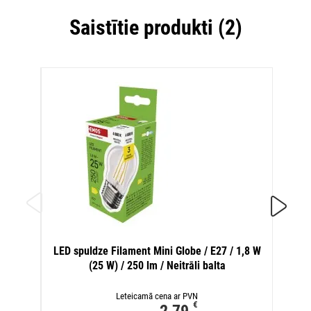
Saistītie produkti (2)
LED s
LED spuldze Filament Mini Globe / E27 / 1,8 W
(25 W) / 250 lm / Neitrāli balta
Leteicamā cena ar PVN
€
2,79