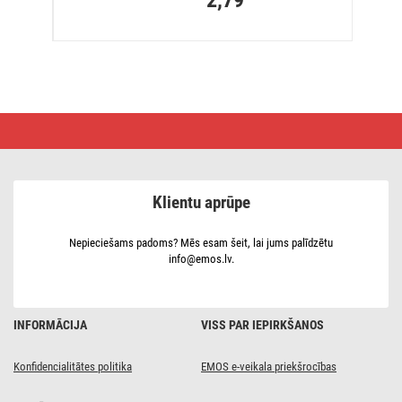
Galda
lampa
NINA
E27
spuldzei,
zelts
Klientu aprūpe
Nepieciešams padoms? Mēs esam šeit, lai jums palīdzētu
info@emos.lv.
INFORMĀCIJA
VISS PAR IEPIRKŠANOS
Konfidencialitātes politika
EMOS e-veikala priekšrocības