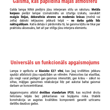
Gaisma, kas papildina mājas atmosfēru
Galda lampa NINA piešķirs jūsu interjeram stilu un raksturu.
Metāla
korpuss
piešķir lampai izsmalcinātu un izturīgu izskatu, savukārt
maigās līnijas, dekoratīvās atveres un modernās krāsas
(melnā vai
zelta) dabiski iekļausies jebkurā telpā —
no darba galda līdz
naktsgaldiņam
. Katra detaļa ir pārdomāta tā, lai gaisma kļūtu ne tikai par
praktisku aksesuāru, bet arī par stilīgu jūsu interjera elementu.
Universāls un funkcionāls apgaismojums
Lampa ir aprīkota ar
klasisko E27 vītni
, kas ļauj izvēlēties jebkuru
spuldzi atbilstoši jūsu vajadzībām un vēlmēm. Pateicoties šai elastībai,
jūs viegli varat pielāgot gan gaismas intensitāti, gan krāsu – sākot no
siltas, mājīgas gaisotnes relaksācijai līdz pat aukstai baltai gaismai
darbam un koncentrēšanai.
Apgaismojums atbilst
drošības standartam IP20
, kas nozīmē drošu
lietošanu telpās bez pārkaršanas vai bojājumu riska. Stabilā
konstrukcija un augstas kvalitātes komponenti garantē uzticamu
darbību daudzus gadus.