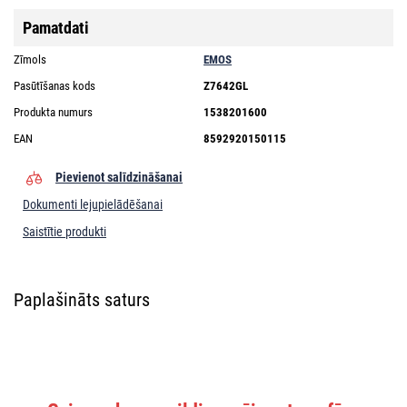
Pamatdati
Zīmols
EMOS
Pasūtīšanas kods
Z7642GL
Produkta numurs
1538201600
EAN
8592920150115
Pievienot salīdzināšanai
Dokumenti lejupielādēšanai
Saistītie produkti
Paplašināts saturs