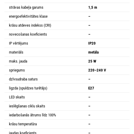
strāvas kabeļa garums
1,5 m
energoefektivitātes klase
–
krāsu atdeves indekss (CRI)
–
novecošanas koeficients
–
IP vērtējums
IP20
materiāls
metāla
maks. jauda
25 W
spriegums
220–240 V
dzīvsudraba saturs
–
ligzda (spuldzes turētājs)
E27
LED skaits
–
ieslēgšanas ciklu skaits
–
iedarbošanās ātrums līdz 100%
–
krāsu temperatūra
–
jaudas koeficients
–