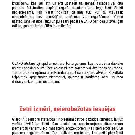
kronšteinu, kas ļauj ātri un ērti uzstādīt uz sienas, fasādes vai cita
pamata. Pateicoties iespējai regulēt apgaismojuma leņķi tieši tā, kā
nepieciešams, jūs varat novirzīt gaismu tur, kur tā visvairāk
nepieciešama, bez sarežģītas urbšanas vai regulēšanas. Viegla
uzstādīšana ietaupa laiku un pūles un padara GLARO par ideālu izvēli gan
mājas, gan profesionālām instalācijām.
GLARO atstarotāji spīd ar neitrālu baltu gaismu, kas nodrošina dabisku
un ērtu apgaismojumu bez asiem ziliem toņiem vai dzeltenas nokrāsas.
Tas nodrošina optimālu redzamību un uzticamu krāsu atveidi. Rezultātā
telpa tiek apgaismota vienmērīgi, gaisma ir patīkama acīm un rada
drošu vidi kustībām un darbam.
četri izmēri, neierobežotas iespējas
Glaro PIR sensoru atstarotāji ir pieejami četros dažādos izmēros, lai jūs
varētu izvēlēties tieši jūsu jaudai un apgaismojuma diapazonam
piemērotu variantu. No mazākiem prožektoriem, kas piemēroti ieeju un
pagalmu apgaismošanai, līdz lielākiem modeļiem, kas ideāli piemēroti