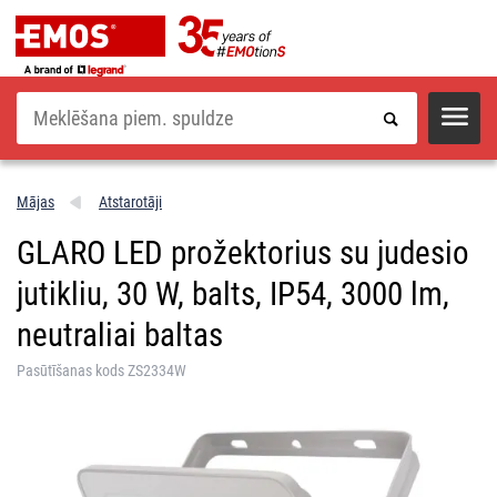
Meklēšana
Mājas
Atstarotāji
GLARO LED prožektorius su judesio
jutikliu, 30 W, balts, IP54, 3000 lm,
neutraliai baltas
Pasūtīšanas kods ZS2334W