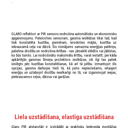
.
GLARO reflektori ar PIR sensoru nodrošina automātisku un ekonomisku
apgaismojumu. Pateicoties sensoram, gaisma ieslēdzas tikai tad, kad
tiek konstatēta kustība, piemēram, ierodoties mājās, kustība uz
iebraucamā ceļa vai dārzā. Šis risinājums samazina enerģijas patēriņu,
palielina drošību un nodrošina ērtības - nav jāmeklē slēdžis vai jābīstas,
ka būs tumšs. Lai nodrošinātu maksimālu ērtību, varat iestatīt, pie kāda
apkārtējās gaismas līmeņa prožektors ieslēdzas, cik ilgi tas paliek
ieslēgts pēc kustības konstatēšanas, kā arī tā jutību. Izmantojot šīs
opcijas, gaisma darbojas tieši tā, kā jums nepieciešams, ietaupot
enerģiju un uzlabojot drošību neatkarīgi no tā, vai izgaismojat ieejas,
piebraucamos ceļus, dārzus vai garāžas.
Liela uzstādīšana, elastīga uzstādīšana
Glaro PIR atstarotāji ir izstrādāti ar praktisku leņķveida montāžas