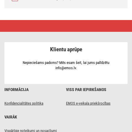
GLARO
LED
prožektorius
su
judesio
jutikliu,
Klientu aprūpe
30
W,
balts,
IP54,
Nepieciešams padoms? Mēs esam šeit, lai jums palīdzētu
3000
info@emos.lv.
lm,
neutraliai
baltas
INFORMĀCIJA
VISS PAR IEPIRKŠANOS
Konfidencialitātes politika
EMOS e-veikala priekšrocības
VAIRĀK
Vispārīgie noteikumi un nosacījumi