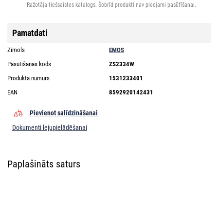
Ražotāja tiešsaistes katalogs. Šobrīd produkti nav pieejami pasūtīšanai.
Pamatdati
Zīmols
EMOS
Pasūtīšanas kods
ZS2334W
Produkta numurs
1531233401
EAN
8592920142431
Pievienot salīdzināšanai
Dokumenti lejupielādēšanai
Paplašināts saturs