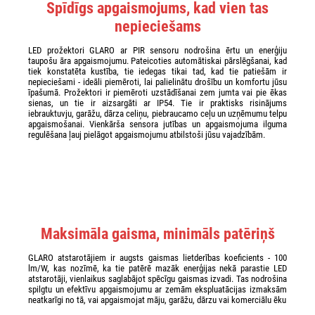
Spīdīgs apgaismojums, kad vien tas
nepieciešams
LED prožektori GLARO ar PIR sensoru nodrošina ērtu un enerģiju
taupošu āra apgaismojumu. Pateicoties automātiskai pārslēgšanai, kad
tiek konstatēta kustība, tie iedegas tikai tad, kad tie patiešām ir
nepieciešami - ideāli piemēroti, lai palielinātu drošību un komfortu jūsu
īpašumā. Prožektori ir piemēroti uzstādīšanai zem jumta vai pie ēkas
sienas, un tie ir aizsargāti ar IP54. Tie ir praktisks risinājums
iebrauktuvju, garāžu, dārza celiņu, piebraucamo ceļu un uzņēmumu telpu
apgaismošanai. Vienkārša sensora jutības un apgaismojuma ilguma
regulēšana ļauj pielāgot apgaismojumu atbilstoši jūsu vajadzībām.
Maksimāla gaisma, minimāls patēriņš
GLARO atstarotājiem ir augsts gaismas lietderības koeficients - 100
lm/W, kas nozīmē, ka tie patērē mazāk enerģijas nekā parastie LED
atstarotāji, vienlaikus saglabājot spēcīgu gaismas izvadi. Tas nodrošina
spilgtu un efektīvu apgaismojumu ar zemām ekspluatācijas izmaksām
neatkarīgi no tā, vai apgaismojat māju, garāžu, dārzu vai komerciālu ēku