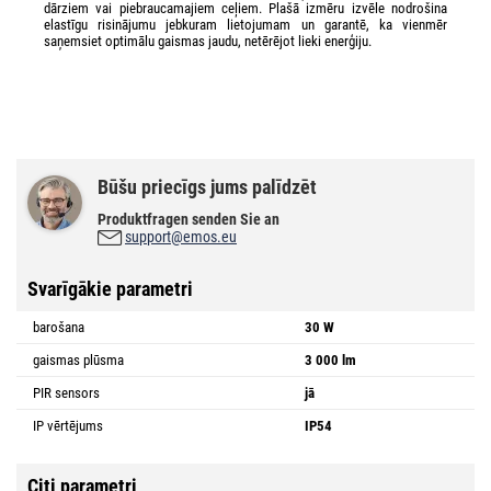
dārziem vai piebraucamajiem ceļiem. Plašā izmēru izvēle nodrošina
elastīgu risinājumu jebkuram lietojumam un garantē, ka vienmēr
saņemsiet optimālu gaismas jaudu, netērējot lieki enerģiju.
Būšu priecīgs jums palīdzēt
Produktfragen senden Sie an
support@emos.eu
Svarīgākie parametri
barošana
30 W
gaismas plūsma
3 000 lm
PIR sensors
jā
IP vērtējums
IP54
Citi parametri