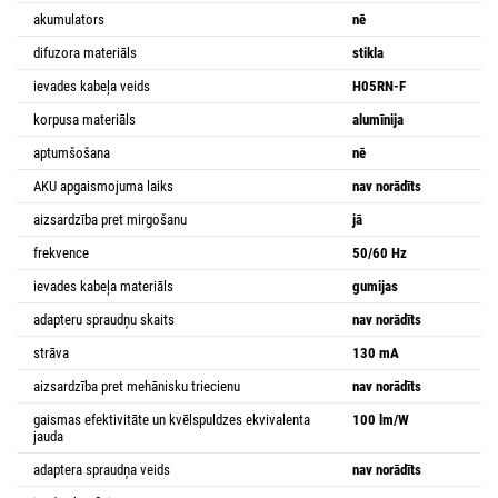
akumulators
nē
difuzora materiāls
stikla
ievades kabeļa veids
H05RN-F
korpusa materiāls
alumīnija
aptumšošana
nē
AKU apgaismojuma laiks
nav norādīts
aizsardzība pret mirgošanu
jā
frekvence
50/60 Hz
ievades kabeļa materiāls
gumijas
adapteru spraudņu skaits
nav norādīts
strāva
130 mA
aizsardzība pret mehānisku triecienu
nav norādīts
gaismas efektivitāte un kvēlspuldzes ekvivalenta
100 lm/W
jauda
adaptera spraudņa veids
nav norādīts