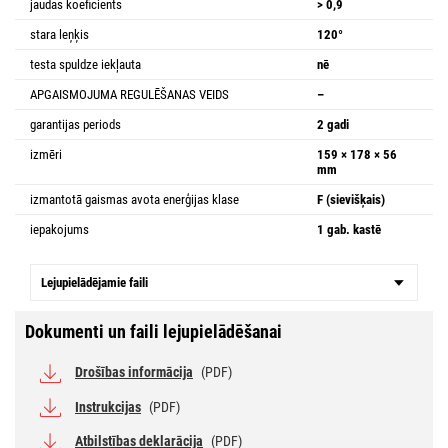
jaudas koeficients
> 0,9
stara leņķis
120°
testa spuldze iekļauta
nē
APGAISMOJUMA REGULĒŠANAS VEIDS
–
garantijas periods
2 gadi
izmēri
159 × 178 × 56
mm
izmantotā gaismas avota enerģijas klase
F (sievišķais)
iepakojums
1 gab. kastē
Lejupielādējamie faili
Dokumenti un faili lejupielādēšanai
Drošības informācija
(PDF)
Instrukcijas
(PDF)
Atbilstības deklarācija
(PDF)