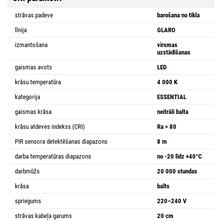
strāvas padeve
barošana no tīkla
līnija
GLARO
izmantošana
virsmas
uzstādīšanas
gaismas avots
LED
krāsu temperatūra
4 000 K
kategorija
ESSENTIAL
gaismas krāsa
neitrāli balta
krāsu atdeves indekss (CRI)
Ra > 80
PIR sensora detektēšanas diapazons
8 m
darba temperatūras diapazons
no -20 līdz +40°C
darbmūžs
20 000 stundas
krāsa
balts
spriegums
220–240 V
strāvas kabeļa garums
20 cm