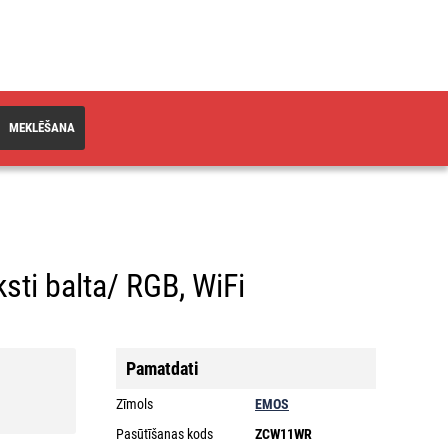
MEKLĒŠANA
sti balta/ RGB, WiFi
Pamatdati
Zīmols
EMOS
Pasūtīšanas kods
ZCW11WR