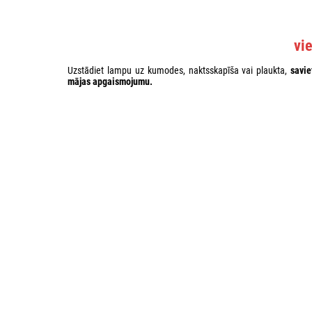
vi
Uzstādiet lampu uz kumodes, naktsskapīša vai plaukta,
savie
mājas apgaismojumu
.