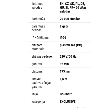
lietotnes
EN, CZ, SK, PL, DE,
valodas
HU, SI, FR+ 60 citas
s
valodas
u
darbmūžs
20 000 stundas
garantijas
2 gadi
periods
IP vērtējums
IP20
difuzora
plastmasas (PC)
materiāls
strāvas padeve
230 V/50 Hz
garums
92 mm
s
a
platums
175 mm
strāvas
1,5 m
padeves līnijas
garums
līnija
GoSmart
kategorija
EXCLUSIVE