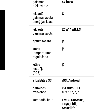
gaismas
47 lm/W
efektivitāte
iekļautā
G
gaismas avota
enerģijas klase
iekļauts
ZCW11WR.LS
gaismas avots
aptumšošana
jā
krāsu
jā
temperatūras
regulēšana
krāsu
jā
iestatījumi
(RGB)
atbalstītās OS
iOS, Android
pārraides
2,4 GHz (IEEE
frekvence
802.11b/g/n)
kompatibilitāte
EMOS GoSmart,
Tuya, Lidl,
Smartlife