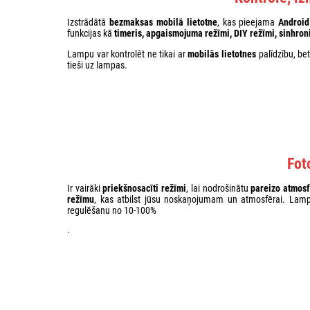
Izstrādātā
bezmaksas mobilā lietotne
, kas pieejama
Android
funkcijas kā
timeris, apgaismojuma režīmi, DIY režīmi, sinhron
Lampu var kontrolēt ne tikai ar
mobilās lietotnes
palīdzību, bet
tieši uz lampas.
Fot
Ir vairāki
priekšnosacīti režīmi
, lai nodrošinātu
pareizo atmos
režīmu
, kas atbilst jūsu noskaņojumam un atmosfērai. Lamp
regulēšanu no 10-100%
.