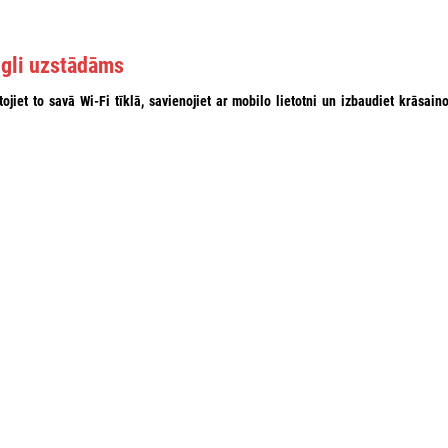
egli uzstādāms
tojiet to
savā
Wi-Fi tīklā
, savienojiet ar mobilo lietotni un izbaudiet
krāsain