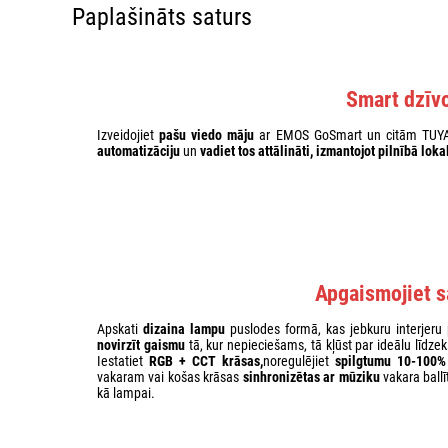
Paplašināts saturs
Smart dzīvo
Izveidojiet
pašu viedo māju
ar EMOS GoSmart un citām TUYA
automatizāciju
un
vadiet tos
attālināti
, izmantojot pilnībā loka
Apgaismojiet s
Apskati
dizaina lampu
puslodes formā, kas jebkuru interjeru 
novirzīt gaismu
tā, kur nepieciešams, tā kļūst par ideālu līdzek
Iestatiet
RGB + CCT krāsas,
noregulējiet
spilgtumu 10-100%
vakaram vai košas krāsas
sinhronizētas ar mūziku
vakara ballī
kā lampai.