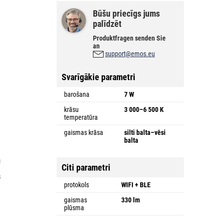
Būšu priecīgs jums
palīdzēt
Produktfragen senden Sie
an
support@emos.eu
u
Svarīgākie parametri
barošana
7 W
krāsu
3 000–6 500 K
temperatūra
gaismas krāsa
silti balta–vēsi
balta
u
Citi parametri
.
s
ā
protokols
WIFI + BLE
gaismas
330 lm
plūsma