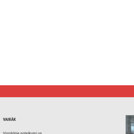
VAIRĀK
Vispārīgie noteikumi un