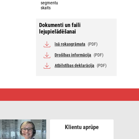
segmentu
skaits
Dokumenti un faili
lejupielādēšanai
īsā rokasgrāmata
(PDF)
Drošības informācija
(PDF)
Atbilstības deklarācija
(PDF)
Klientu aprūpe