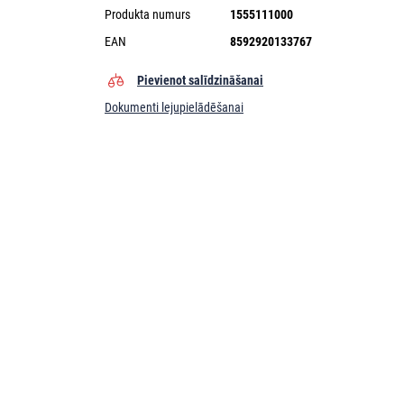
Produkta numurs
1555111000
EAN
8592920133767
Pievienot salīdzināšanai
Dokumenti lejupielādēšanai