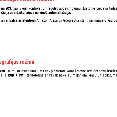
 un iOS
, ļauj viegli kontrolēt un regulēt apgaismojumu. Lietotne piedāvā tāda
izācija ar mūziku, ainas un viedā automatizācija.
 arī ar
balsa asistentiem
Amazon Alexa un Google Assistant vai
manuālo vadīb
ogrāfijas režīmi
fēru
. Ja mūsu iestatījumi jums nav piemēroti, varat lietotnē izveidot savu
izvēle
ai ir
RGB + CCT tehnoloģija
ar vairāk nekā 16 miljoniem krāsu un spilgtum