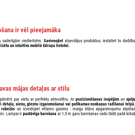
šana ir vēl pieejamāka
 saderīgām viedierīcēm.
Savienojiet
atsevišķus produktus, iestatiet to darbīb
lizētu un intuitīvu
mobilā tālruņa lietotni
.
avas mājas detaļas ar stilu
pārvērš par vietu ar perfektu atmosfēru. Ar
pozicionēšanas iespējām
un
spēj
li
detaļu, sienu, gleznu izgaismošanai vai patīkamas noskaņas radīšanai telpā
 robežās
un izveidojiet vēlamo gaismu - maigu blāvu apgaismojumu atpūta
tei. Lampai ir
pastāvīga barošana
ar 1,5 m garu barošanas vadu tādā pašā krās