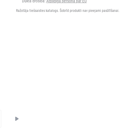
Dukta drošība:
Atbildīgā persona par EU
Ražotāja tiešsaistes katalogs. Šobrīd produkti nav pieejami pasūtīšanai.