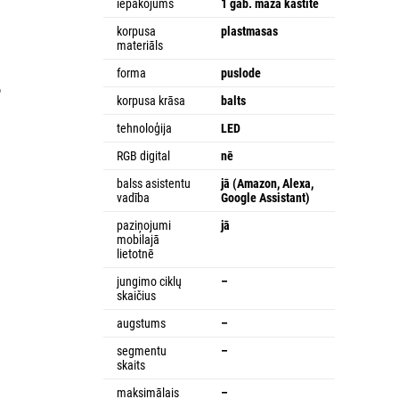
iepakojums
1 gab. mazā kastītē
korpusa
plastmasas
materiāls
forma
puslode
o
korpusa krāsa
balts
tehnoloģija
LED
RGB digital
nē
balss asistentu
jā (Amazon, Alexa,
vadība
Google Assistant)
paziņojumi
jā
mobilajā
lietotnē
jungimo ciklų
–
skaičius
augstums
–
segmentu
–
skaits
maksimālais
–