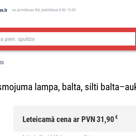
os.lv
no pirmdienas līdz piektdienai 8.00–15.00
ms
ojuma lampa, balta, silti balta–auk
€
Leteicamā cena ar PVN
31,90