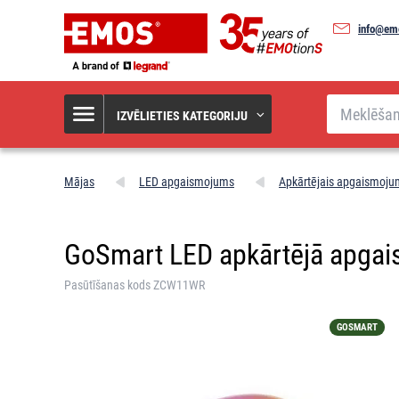
info@em
Meklēšana
IZVĒLIETIES KATEGORIJU
Mājas
LED apgaismojums
Apkārtējais apgaismoju
GoSmart LED apkārtējā apgaism
Pasūtīšanas kods ZCW11WR
GOSMART