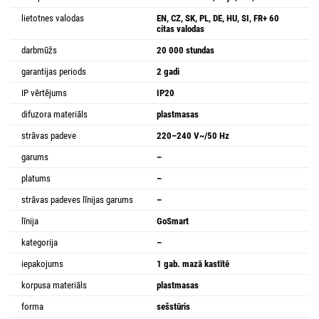
lietotnes valodas
EN, CZ, SK, PL, DE, HU, SI, FR+ 60
citas valodas
darbmūžs
20 000 stundas
garantijas periods
2 gadi
IP vērtējums
IP20
difuzora materiāls
plastmasas
strāvas padeve
220–240 V~/50 Hz
garums
–
platums
–
strāvas padeves līnijas garums
–
līnija
GoSmart
kategorija
–
iepakojums
1 gab. mazā kastītē
korpusa materiāls
plastmasas
forma
sešstūris