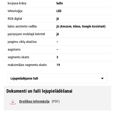
korpusa krāsa
balts
tehnoloģija
LED
RGB digital
jā
balss asistentu vadība
jā (Amazon, Alexa, Google Assistant)
paziņojumi mobilajā lietotnē
jā
jungimo ciklų skaičius
–
augstums
–
segmentu skaits
3
maksimālais segmentu skaits
19
Lejupielādējamie faili
Dokumenti un faili lejupielādēšanai
Drošības informācija
(PDF)