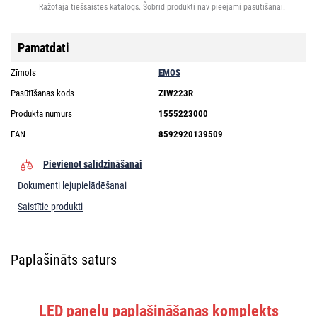
Ražotāja tiešsaistes katalogs. Šobrīd produkti nav pieejami pasūtīšanai.
Pamatdati
Zīmols
EMOS
Pasūtīšanas kods
ZIW223R
Produkta numurs
1555223000
EAN
8592920139509
Pievienot salīdzināšanai
Dokumenti lejupielādēšanai
Saistītie produkti
Paplašināts saturs
LED paneļu paplašināšanas komplekts