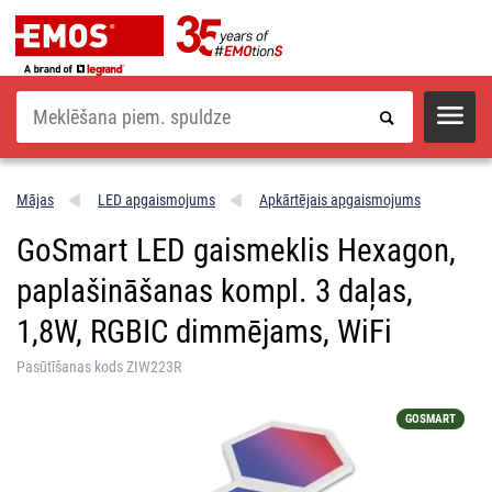
Meklēšana
Mājas
LED apgaismojums
Apkārtējais apgaismojums
GoSmart LED gaismeklis Hexagon,
paplašināšanas kompl. 3 daļas,
1,8W, RGBIC dimmējams, WiFi
Pasūtīšanas kods ZIW223R
GOSMART