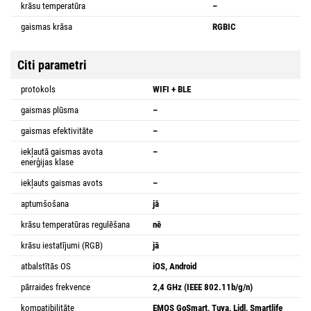
krāsu temperatūra
–
gaismas krāsa
RGBIC
Citi parametri
protokols
WIFI + BLE
gaismas plūsma
–
gaismas efektivitāte
–
iekļautā gaismas avota
–
enerģijas klase
iekļauts gaismas avots
–
aptumšošana
jā
krāsu temperatūras regulēšana
nē
krāsu iestatījumi (RGB)
jā
atbalstītās OS
iOS, Android
pārraides frekvence
2,4 GHz (IEEE 802.11b/g/n)
kompatibilitāte
EMOS GoSmart, Tuya, Lidl, Smartlife