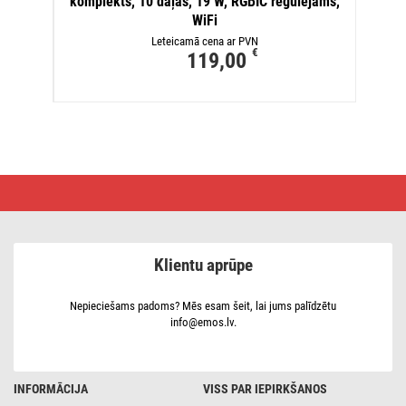
komplekts, 10 daļas, 19 W, RGBIC regulējams,
WiFi
Leteicamā cena ar PVN
€
119,00
GoSmart
LED
gaismeklis
Hexagon,
paplašināšanas
kompl.
Klientu aprūpe
3
daļas,
1,8W,
RGBIC
Nepieciešams padoms? Mēs esam šeit, lai jums palīdzētu
dimmējams,
info@emos.lv.
WiFi
INFORMĀCIJA
VISS PAR IEPIRKŠANOS