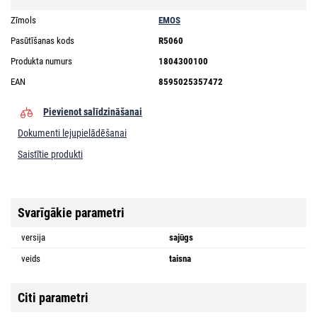
Zīmols
EMOS
Pasūtīšanas kods
R5060
Produkta numurs
1804300100
EAN
8595025357472
Pievienot salīdzināšanai
Dokumenti lejupielādēšanai
Saistītie produkti
Svarīgākie parametri
versija
sajūgs
veids
taisna
Citi parametri