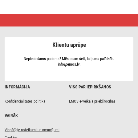
IEC
antenas
savienotājs,
10 gab.
Klientu aprūpe
Nepieciešams padoms? Mēs esam šeit, lai jums palīdzētu
info@emos.lv.
INFORMĀCIJA
VISS PAR IEPIRKŠANOS
Konfidencialitātes politika
EMOS e-veikala priekšrocības
VAIRĀK
Vispārīgie noteikumi un nosacījumi
Cookies