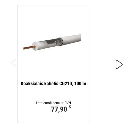
Koaksi
Koaksiālais kabelis CB21D, 100 m
Leteicamā cena ar PVN
€
77,90