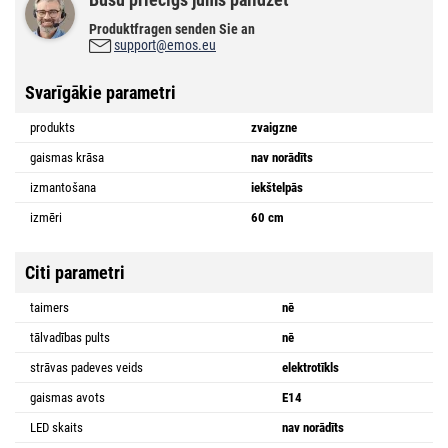
Produktfragen senden Sie an
support@emos.eu
Svarīgākie parametri
produkts
zvaigzne
gaismas krāsa
nav norādīts
izmantošana
iekštelpās
izmēri
60 cm
Citi parametri
taimers
nē
tālvadības pults
nē
strāvas padeves veids
elektrotīkls
gaismas avots
E14
LED skaits
nav norādīts