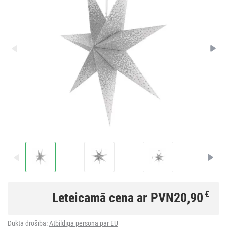
€
Leteicamā cena ar PVN
20,90
Dukta drošība:
Atbildīgā persona par EU