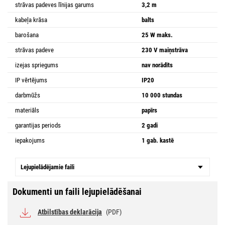
strāvas padeves līnijas garums
3,2 m
kabeļa krāsa
balts
barošana
25 W maks.
strāvas padeve
230 V maiņstrāva
izejas spriegums
nav norādīts
IP vērtējums
IP20
darbmūžs
10 000 stundas
materiāls
papīrs
garantijas periods
2 gadi
iepakojums
1 gab. kastē
Lejupielādējamie faili
Dokumenti un faili lejupielādēšanai
Atbilstības deklarācija
(PDF)