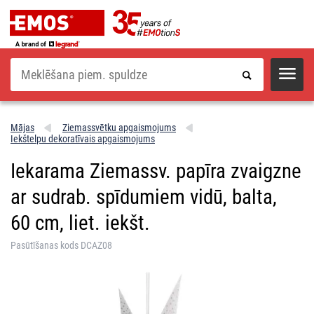
Meklēšana
Mājas
Ziemassvētku apgaismojums
Iekštelpu dekoratīvais apgaismojums
Iekarama Ziemassv. papīra zvaigzne
ar sudrab. spīdumiem vidū, balta,
60 cm, liet. iekšt.
Pasūtīšanas kods DCAZ08