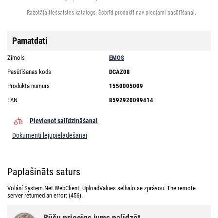
Ražotāja tiešsaistes katalogs. Šobrīd produkti nav pieejami pasūtīšanai.
Pamatdati
Zīmols
EMOS
Pasūtīšanas kods
DCAZ08
Produkta numurs
1550005009
EAN
8592920099414
Pievienot salīdzināšanai
Dokumenti lejupielādēšanai
Paplašināts saturs
Volání System.Net.WebClient. UploadValues selhalo se zprávou: The remote
server returned an error: (456).
Būšu priecīgs jums palīdzēt