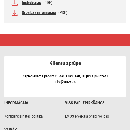
Instrukcijas
(PDF)
Drošības informācija
(PDF)
Iekarama
Ziemassv.
papīra
zvaigzne
ar
sudrab.
Klientu aprūpe
spīdumiem
vidū,
balta,
60 cm,
Nepieciešams padoms? Mēs esam šeit, lai jums palīdzētu
liet.
info@emos.lv.
iekšt.
INFORMĀCIJA
VISS PAR IEPIRKŠANOS
Konfidencialitātes politika
EMOS e-veikala priekšrocības
VAIRĀK