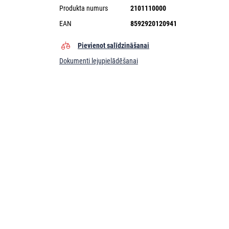
Produkta numurs
2101110000
EAN
8592920120941
Pievienot salīdzināšanai
Dokumenti lejupielādēšanai