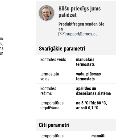
Būšu priecīgs jums
palīdzēt
Produktfragen senden Sie
an
support@emos.eu
su
u,
Svarīgākie parametri
ms
un
kontroles veids
manuālais
termostats
termostata
vadu, plūsmas
veids
termostats
kontroles
apsildes un
režīms
dzesēšanas sistēma
temperatūras
no 5 °C līdz 80 °C,
regulēšana
ar soli 0,1 °C
Citi parametri
temperatūras
manuāli