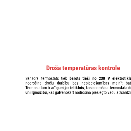
Droša temperatūras kontrole
Sensora termostats tiek
barots tieši no 230 V elektrotīkl
nodrošina drošu darbību bez nepieciešamības mainīt bate
Termostatam ir arī
gumijas ieliktnis
, kas nodrošina
termostata
d
un ilgmūžību
,
kas galvenokārt nodrošina pieslēgto vadu aizsardzī