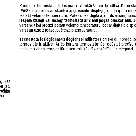
Kampera termostata lietošana ir
vienkārša un intuitīva.
Termosta
P5686 ir aprīkots ar
skaidru apgaismotu displeju
, kas ļauj ātri un ē
iestatīt vēlamo temperatūru. Pateicoties digitālajam dizainam, jums 
iespēja izslēgt vai ieslēgt termostatu ar vienu pogas pieskārienu.
J
varat ne tikai precīzi iestatīt vēlamo temperatūru, bet ar digitālo displ
varat arī uzreiz redzēt pašreizējo temperatūru.
Termostata ieslēgšanas/izslēgšanas indikators
arī skaidri norāda, 
termostats ir aktīvs. Ar šo kartera termostatu jūs iegūstat precīzu 
uzticamu vides temperatūras kontroli, kā arī vienkāršību un eleganci.
a,
kas
rijas.
rošību
bu.