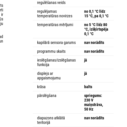
regulēšanas veids
ts
rti
regulējamas
no 0,1 °C līdz
ir
temperatūras novirzes
15 °C, pa 0,1 °C
ūs
eju
temperatūras mērījumi
no 5 °C līdz 80
°C, izšķirtspēja
0,1 °C
kad
un
kapilārā sensora garums
nav norādīts
programmu skaits
nav norādīts
ieslēgšanas/izslēgšanas
jā
funkcija
displejs ar
jā
apgaismojumu
krāsa
balts
pārslēgšana
spriegums:
230 V
maiņstrāva,
50 Hz
diapazons atklātā
nav norādīts
teritorijā