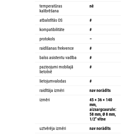
temperatūras
nē
kalibrēšana
atbalstītās OS
#
kompatibilitāte
#
protokols
–
raidīšanas frekvence
#
balss asistentu vadība
#
paziņojumi mobilajā
#
lietotnē
lietojumvalodas
#
raidītāja izmēri
nav norādīts
izmēri
45 × 36 × 140
mm,
aizsargcaurule:
58 mm, Ø 8 mm,
1/2'' vītne
uztvērēja izmēri
nav norādīts