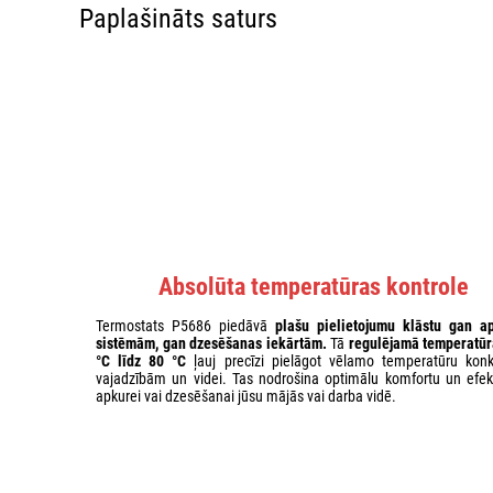
Paplašināts saturs
Absolūta temperatūras kontrole
Termostats P5686 piedāvā
plašu pielietojumu klāstu gan a
sistēmām, gan dzesēšanas iekārtām.
Tā
regulējamā temperatūr
°C līdz 80 °C
ļauj precīzi pielāgot vēlamo temperatūru kon
vajadzībām un videi. Tas nodrošina optimālu komfortu un efekti
apkurei vai dzesēšanai jūsu mājās vai darba vidē.