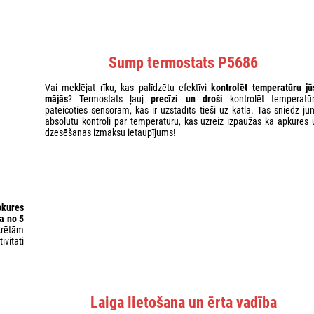
Sump termostats P5686
Vai meklējat rīku, kas palīdzētu efektīvi
kontrolēt temperatūru jū
mājās
? Termostats ļauj
precīzi un droši
kontrolēt temperatūr
pateicoties sensoram, kas ir uzstādīts tieši uz katla. Tas sniedz ju
absolūtu kontroli pār temperatūru, kas uzreiz izpaužas kā apkures 
dzesēšanas izmaksu ietaupījums!
pkures
a no 5
krētām
vitāti
Laiga lietošana un ērta vadība