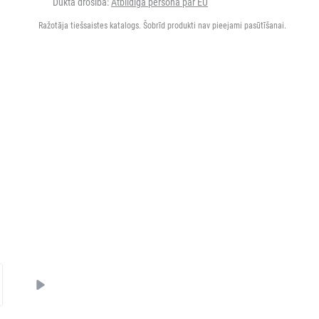
Dukta drošība:
Atbildīgā persona par EU
Ražotāja tiešsaistes katalogs. Šobrīd produkti nav pieejami pasūtīšanai.