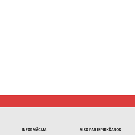
Pievienojamais
manuālais
akas
termostats
P5686
INFORMĀCIJA
VISS PAR IEPIRKŠANOS