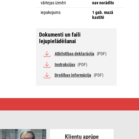
vārtejas izmēri
nav norādīts
iepakojums
1 gab. mazā
kastītē
Dokumenti un faili
lejupielādēšanai
Atbilstības deklarācija
(PDF)
Instrukcijas
(PDF)
Drošības informācija
(PDF)
Klientu aprūpe