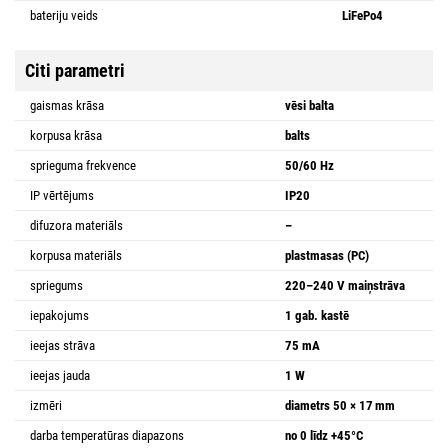
bateriju veids
LiFePo4
Citi parametri
gaismas krāsa
vēsi balta
korpusa krāsa
balts
sprieguma frekvence
50/60 Hz
IP vērtējums
IP20
difuzora materiāls
–
korpusa materiāls
plastmasas (PC)
spriegums
220–240 V maiņstrāva
iepakojums
1 gab. kastē
ieejas strāva
75 mA
ieejas jauda
1 W
izmēri
diametrs 50 × 17 mm
darba temperatūras diapazons
no 0 līdz +45°C