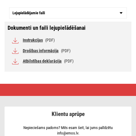
Lejupielādējamie faili
Dokumenti un faili lejupielādēšanai
Instrukcijas
(PDF)
Drošības informācija
(PDF)
Atbilstības deklarācija
(PDF)
LED
avārijas
gaismeklis
ORSU,
1W,
130lm,
Klientu aprūpe
3 h
Nepieciešams padoms? Mēs esam šeit, lai jums palīdzētu
info@emos.lv.