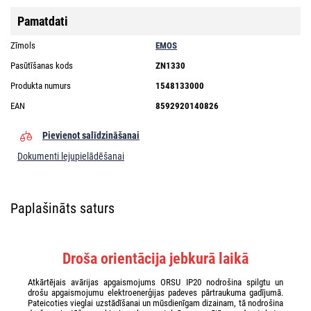
Pamatdati
Zīmols
EMOS
Pasūtīšanas kods
ZN1330
Produkta numurs
1548133000
EAN
8592920140826
Pievienot salīdzināšanai
Dokumenti lejupielādēšanai
Paplašināts saturs
Droša orientācija jebkurā laikā
Atkārtējais avārijas apgaismojums ORSU IP20 nodrošina spilgtu un
drošu apgaismojumu elektroenerģijas padeves pārtraukuma gadījumā.
Pateicoties vieglai uzstādīšanai un mūsdienīgam dizainam, tā nodrošina