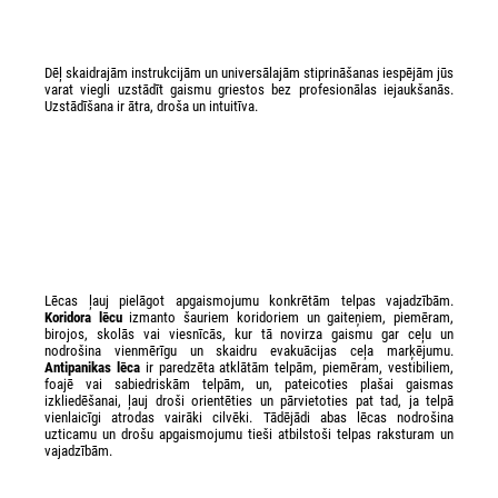
Dēļ skaidrajām instrukcijām un universālajām stiprināšanas iespējām jūs
varat viegli uzstādīt gaismu griestos bez profesionālas iejaukšanās.
Uzstādīšana ir ātra, droša un intuitīva.
Lēcas ļauj pielāgot apgaismojumu konkrētām telpas vajadzībām.
Koridora lēcu
izmanto šauriem koridoriem un gaiteņiem, piemēram,
birojos, skolās vai viesnīcās, kur tā novirza gaismu gar ceļu un
nodrošina vienmērīgu un skaidru evakuācijas ceļa marķējumu.
Antipanikas lēca
ir paredzēta atklātām telpām, piemēram, vestibiliem,
foajē vai sabiedriskām telpām, un, pateicoties plašai gaismas
izkliedēšanai, ļauj droši orientēties un pārvietoties pat tad, ja telpā
vienlaicīgi atrodas vairāki cilvēki. Tādējādi abas lēcas nodrošina
uzticamu un drošu apgaismojumu tieši atbilstoši telpas raksturam un
vajadzībām.