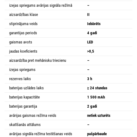
izejas spriegums avārijas signāla režīmā
–
aizsardzības klase
II
stiprinājuma veids
Iebūvēts
garantijas periods
4 gadi
gaismas avots
LED
jaudas koeficients
>0,5
aizsardzība pret mehānisku triecienu
–
izejas spriegums
–
rezerves laiks
3 h
baterijas uzlādes laiks
≥ 24 stundas
baterijas kapacitāte
1 500 mAh
baterijas garantija
2 gadi
avārijas gaismas režīma veids
netiek uzturēts
skatīšanās attālums
–
avārijas signāla režīma testēšanas veids
pašpārbaude