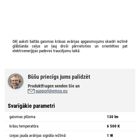
Dēļ auksti baltās gaismas krāsas avārijas apgaismojums skaidri iezīmē
glābšanās ceļus un ļauj droši pārvietoties un orientēties pat
elektroenerģijas padeves traucējumu laikā.
Būšu priecīgs jums palīdzēt
Produktfragen senden Sie an
support@emos.eu
Svarīgākie parametri
gaismas plūsma
130 lm
krāsu temperatūra
6 500 K
izejas jauda avārijas signāla režīmā
1 W