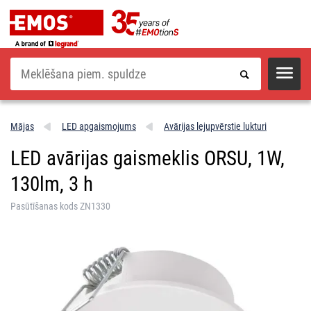
Meklēšana
Mājas
LED apgaismojums
Avārijas lejupvērstie lukturi
LED avārijas gaismeklis ORSU, 1W,
130lm, 3 h
Pasūtīšanas kods ZN1330