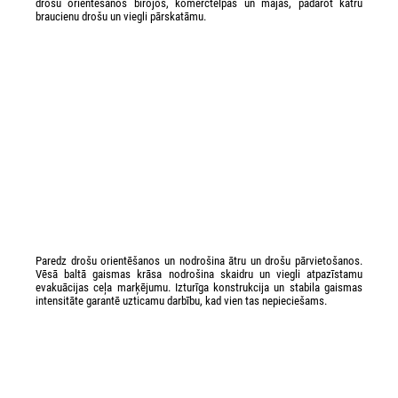
drošu orientēšanos birojos, komerctelpās un mājās, padarot katru
braucienu drošu un viegli pārskatāmu.
Paredz drošu orientēšanos un nodrošina ātru un drošu pārvietošanos.
Vēsā baltā gaismas krāsa nodrošina skaidru un viegli atpazīstamu
evakuācijas ceļa marķējumu. Izturīga konstrukcija un stabila gaismas
intensitāte garantē uzticamu darbību, kad vien tas nepieciešams.