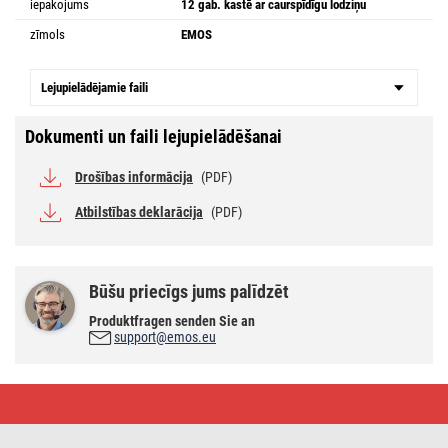
iepakojums
12 gab. kastē ar caurspīdīgu lodziņu
zīmols
EMOS
Lejupielādējamie faili
Dokumenti un faili lejupielādēšanai
Drošības informācija
(PDF)
Atbilstības deklarācija
(PDF)
Būšu priecīgs jums palīdzēt
Produktfragen senden Sie an
support@emos.eu
COB
LED
rokas
lukturis