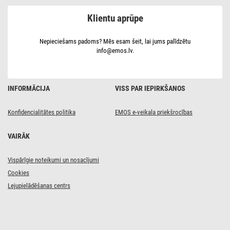
P3887,
30
Klientu aprūpe
lm,
2x
AAA,
12
Nepieciešams padoms? Mēs esam šeit, lai jums palīdzētu
gab.,
info@emos.lv.
iepakojumā
INFORMĀCIJA
VISS PAR IEPIRKŠANOS
Konfidencialitātes politika
EMOS e-veikala priekšrocības
VAIRĀK
Vispārīgie noteikumi un nosacījumi
Cookies
Lejupielādēšanas centrs