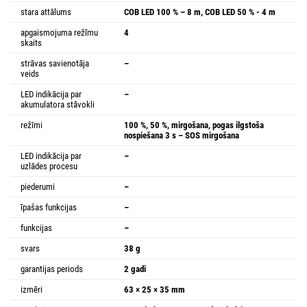
stara attālums
COB LED 100 % – 8 m, COB LED 50 % - 4 m
apgaismojuma režīmu
4
skaits
strāvas savienotāja
–
veids
LED indikācija par
–
akumulatora stāvokli
režīmi
100 %, 50 %, mirgošana, pogas ilgstoša
nospiešana 3 s – SOS mirgošana
LED indikācija par
–
uzlādes procesu
piederumi
–
īpašas funkcijas
–
funkcijas
–
svars
38 g
garantijas periods
2 gadi
izmēri
63 × 25 × 35 mm