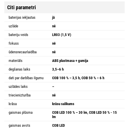
Citi parametri
baterijas iekļautas
jā
uzlāde
nē
bateriju veids
LR03 (1,5 V)
fokuss
nē
ūdensnecaurlaidība
nē
materiāls
ABS plastmasa + gumija
degšanas laiks
3,5–6 h
dati par darbības ilgumu
COB 100 % – 3,5 h, COB 50 % – 6 h
uzlādes laiks
–
triecienizturība
nē
krāsa
krāsu salikums
gaismas plūsma
COB LED 100 % – 30 lm, COB LED 50 % - 15
lm
gaismas avots
COB LED