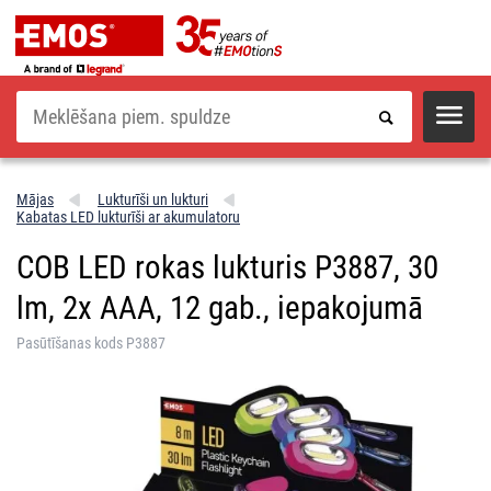
Meklēšana
Mājas
Lukturīši un lukturi
Kabatas LED lukturīši ar akumulatoru
COB LED rokas lukturis P3887, 30
lm, 2x AAA, 12 gab., iepakojumā
Pasūtīšanas kods P3887