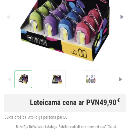
€
Leteicamā cena ar PVN
49,90
Dukta drošība:
Atbildīgā persona par EU
Ražotāja tiešsaistes katalogs. Šobrīd produkti nav pieejami pasūtīšanai.