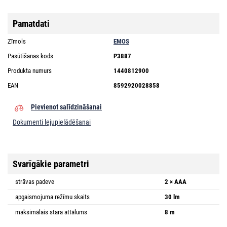
Pamatdati
Zīmols
EMOS
Pasūtīšanas kods
P3887
Produkta numurs
1440812900
EAN
8592920028858
Pievienot salīdzināšanai
Dokumenti lejupielādēšanai
Svarīgākie parametri
strāvas padeve
2 × AAA
apgaismojuma režīmu skaits
30 lm
maksimālais stara attālums
8 m