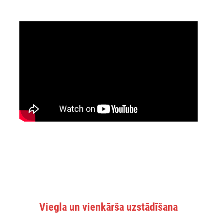
Viegla un vienkārša uzstādīšana