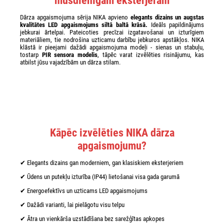
mūsdienīgam eksterjeram
Dārza apgaismojuma sērija NIKA apvieno
elegants dizains un augstas
kvalitātes LED apgaismojums siltā baltā krāsā.
Ideāls papildinājums
jebkurai ārtelpai. Pateicoties precīzai izgatavošanai un izturīgiem
materiāliem, tie nodrošina uzticamu darbību jebkuros apstākļos. NIKA
klāstā ir pieejami dažādi apgaismojuma modeļi - sienas un stabuļu,
tostarp
PIR sensora modelis
, tāpēc varat izvēlēties risinājumu, kas
atbilst jūsu vajadzībām un dārza stilam.
Kāpēc izvēlēties NIKA dārza
apgaismojumu?
✔ Elegants dizains gan moderniem, gan klasiskiem eksterjeriem
✔ Ūdens un putekļu izturība (IP44) lietošanai visa gada garumā
✔ Energoefektīvs un uzticams LED apgaismojums
✔ Dažādi varianti, lai pielāgotu visu telpu
✔ Ātra un vienkārša uzstādīšana bez sarežģītas apkopes