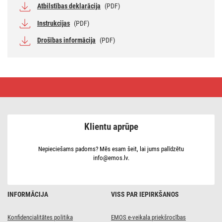
Atbilstības deklarācija
(PDF)
Instrukcijas
(PDF)
Drošības informācija
(PDF)
LED
dārza
gaismeklis
NIKA,
12
×
Klientu aprūpe
12
×
20
cm,
Nepieciešams padoms? Mēs esam šeit, lai jums palīdzētu
Silti
info@emos.lv.
balta
INFORMĀCIJA
VISS PAR IEPIRKŠANOS
Konfidencialitātes politika
EMOS e-veikala priekšrocības