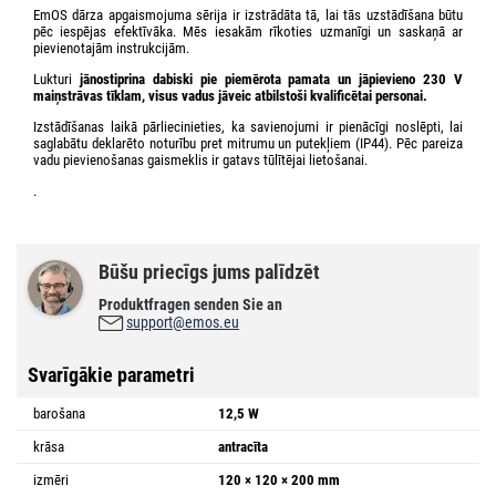
EmOS dārza apgaismojuma sērija ir izstrādāta tā, lai tās uzstādīšana būtu
pēc iespējas efektīvāka. Mēs iesakām rīkoties uzmanīgi un saskaņā ar
pievienotajām instrukcijām.
Lukturi
jānostiprina
dabiski pie piemērota pamata un jāpievieno 230 V
maiņstrāvas tīklam
,
visus vadus
jāveic atbilstoši kvalificētai personai.
Izstādīšanas laikā pārliecinieties, ka savienojumi ir pienācīgi noslēpti, lai
saglabātu deklarēto noturību pret mitrumu un putekļiem (IP44). Pēc pareiza
vadu pievienošanas gaismeklis ir gatavs tūlītējai lietošanai.
.
Būšu priecīgs jums palīdzēt
Produktfragen senden Sie an
support@emos.eu
Svarīgākie parametri
barošana
12,5 W
krāsa
antracīta
izmēri
120 × 120 × 200 mm