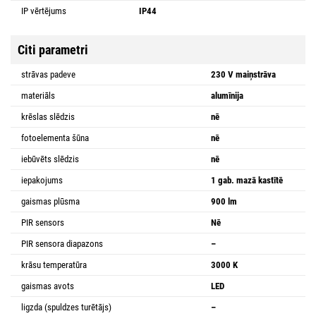
IP vērtējums
IP44
Citi parametri
strāvas padeve
230 V maiņstrāva
materiāls
alumīnija
krēslas slēdzis
nē
fotoelementa šūna
nē
iebūvēts slēdzis
nē
iepakojums
1 gab. mazā kastītē
gaismas plūsma
900 lm
PIR sensors
Nē
PIR sensora diapazons
–
krāsu temperatūra
3000 K
gaismas avots
LED
ligzda (spuldzes turētājs)
–