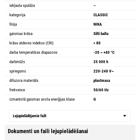
iekļauta spuldze
–
kategorija
CLASSIC
līnija
NIKA
gaismas krāsa
Silti balta
krāsu atdeves indekss (CRI)
> 80
darba temperatūras diapazons
-20 ~ +40 °C
darbmūžs
25 000 h
spriegums
220-240 V~
difuzora materiāls
plastmasa
frekvence
50/60 Hz
izmantotā gaismas avota enerģijas klase
G
Lejupielādējamie faili
Dokumenti un faili lejupielādēšanai