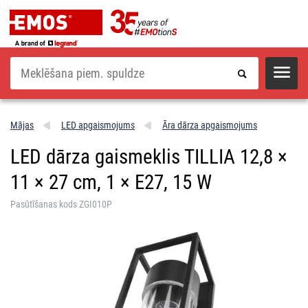
Meklēšana
Mājas
LED apgaismojums
Āra dārza apgaismojums
LED dārza gaismeklis TILLIA 12,8 ×
11 × 27 cm, 1 × E27, 15 W
Pasūtīšanas kods ZGI010P