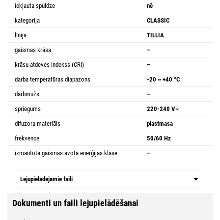
iekļauta spuldze
nē
kategorija
CLASSIC
līnija
TILLIA
gaismas krāsa
–
krāsu atdeves indekss (CRI)
–
darba temperatūras diapazons
-20 ~ +40 °C
darbmūžs
–
spriegums
220-240 V~
difuzora materiāls
plastmasa
frekvence
50/60 Hz
izmantotā gaismas avota enerģijas klase
–
Lejupielādējamie faili
Dokumenti un faili lejupielādēšanai