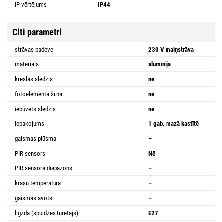
IP vērtējums
IP44
Citi parametri
strāvas padeve
230 V maiņstrāva
materiāls
alumīnija
krēslas slēdzis
nē
fotoelementa šūna
nē
iebūvēts slēdzis
nē
iepakojums
1 gab. mazā kastītē
gaismas plūsma
–
PIR sensors
Nē
PIR sensora diapazons
–
krāsu temperatūra
–
gaismas avots
–
ligzda (spuldzes turētājs)
E27