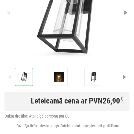
€
Leteicamā cena ar PVN
26,90
Dukta drošība:
Atbildīgā persona par EU
Ražotāja tiešsaistes katalogs. Šobrīd produkti nav pieejami pasūtīšanai.