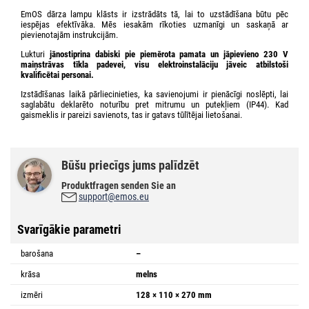
EmOS dārza lampu klāsts ir izstrādāts tā, lai to uzstādīšana būtu pēc
iespējas efektīvāka. Mēs iesakām rīkoties uzmanīgi un saskaņā ar
pievienotajām instrukcijām.
Lukturi
jānostiprina
dabiski pie piemērota pamata un jāpievieno 230 V
maiņstrāvas tīkla padevei
,
visu elektroinstalāciju
jāveic atbilstoši
kvalificētai personai.
Izstādīšanas laikā pārliecinieties, ka savienojumi ir pienācīgi noslēpti, lai
saglabātu deklarēto noturību pret mitrumu un putekļiem (IP44). Kad
gaismeklis ir pareizi savienots, tas ir gatavs tūlītējai lietošanai.
Būšu priecīgs jums palīdzēt
Produktfragen senden Sie an
support@emos.eu
Svarīgākie parametri
barošana
–
krāsa
melns
izmēri
128 × 110 × 270 mm