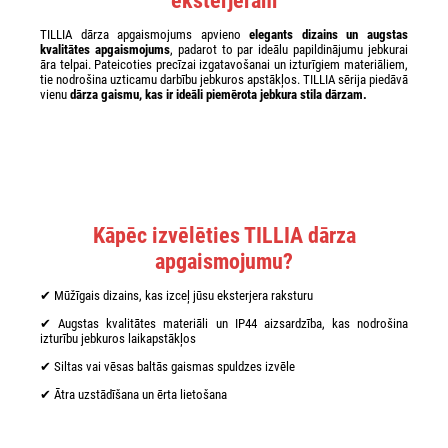
eksterjeram
TILLIA dārza apgaismojums apvieno
elegants dizains un augstas
kvalitātes apgaismojums
, padarot to par ideālu papildinājumu jebkurai
āra telpai. Pateicoties precīzai izgatavošanai un izturīgiem materiāliem,
tie nodrošina uzticamu darbību jebkuros apstākļos. TILLIA sērija piedāvā
vienu
dārza gaismu, kas ir ideāli piemērota jebkura stila dārzam.
Kāpēc izvēlēties TILLIA dārza
apgaismojumu?
✔ Mūžīgais dizains, kas izceļ jūsu eksterjera raksturu
✔ Augstas kvalitātes materiāli un IP44 aizsardzība, kas nodrošina
izturību jebkuros laikapstākļos
✔ Siltas vai vēsas baltās gaismas spuldzes izvēle
✔ Ātra uzstādīšana un ērta lietošana