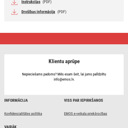
Instrukcijas
(PDF)
Drošības informācija
(PDF)
LED
dārza
gaismeklis
TILLIA
12,8
×
Klientu aprūpe
11
×
27
cm,
Nepieciešams padoms? Mēs esam šeit, lai jums palīdzētu
1
info@emos.lv.
×
E27,
15
W
INFORMĀCIJA
VISS PAR IEPIRKŠANOS
Konfidencialitātes politika
EMOS e-veikala priekšrocības
VAIRĀK