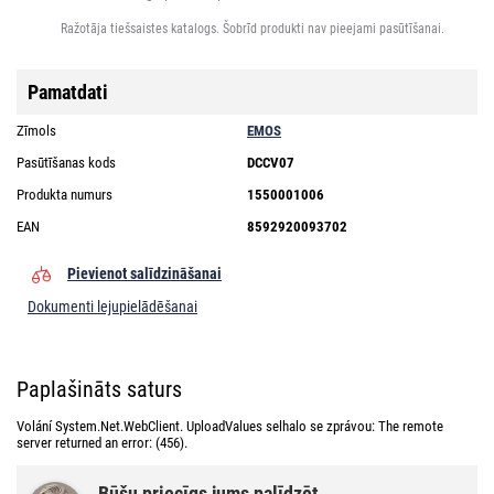
Ražotāja tiešsaistes katalogs. Šobrīd produkti nav pieejami pasūtīšanai.
Pamatdati
Zīmols
EMOS
Pasūtīšanas kods
DCCV07
Produkta numurs
1550001006
EAN
8592920093702
Pievienot salīdzināšanai
Dokumenti lejupielādēšanai
Paplašināts saturs
Volání System.Net.WebClient. UploadValues selhalo se zprávou: The remote
server returned an error: (456).
Būšu priecīgs jums palīdzēt