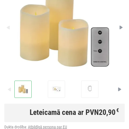
€
Leteicamā cena ar PVN
20,90
Dukta drošība:
Atbildīgā persona par EU