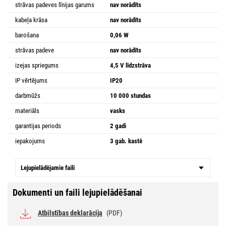
strāvas padeves līnijas garums
nav norādīts
kabeļa krāsa
nav norādīts
barošana
0,06 W
strāvas padeve
nav norādīts
izejas spriegums
4,5 V līdzstrāva
IP vērtējums
IP20
darbmūžs
10 000 stundas
materiāls
vasks
garantijas periods
2 gadi
iepakojums
3 gab. kastē
Lejupielādējamie faili
Dokumenti un faili lejupielādēšanai
Atbilstības deklarācija
(PDF)