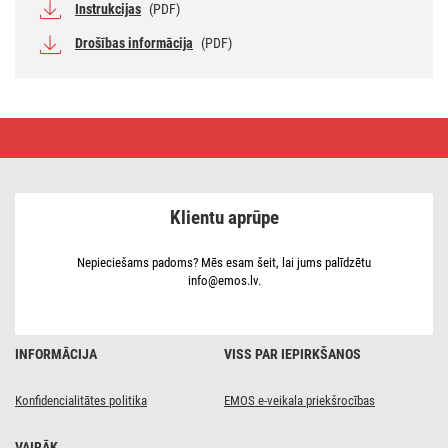
Instrukcijas
(PDF)
Drošības informācija
(PDF)
LED
dekor. –
vaska
svece,
3x
AAA,
Klientu aprūpe
liet.
iekštelpās,
retro,
3 gab.,
Nepieciešams padoms? Mēs esam šeit, lai jums palīdzētu
dažādi
info@emos.lv.
izm.,
ar
pulti
INFORMĀCIJA
VISS PAR IEPIRKŠANOS
Konfidencialitātes politika
EMOS e-veikala priekšrocības
VAIRĀK