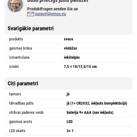
Produktfragen senden Sie an
support@emos.eu
Svarīgākie parametri
produkts
svece
gaismas krāsa
vintāžas
izmantošana
iekštelpās
izmēri
7,5 × 10/12,5/15 cm
Citi parametri
taimers
jā
tālvadības pults
jā (1× CR2032, iekļauts komplektācijā)
strāvas padeves veids
baterija 9× AAA (nav iekļauts)
gaismas avots
LED
LED skaits
3× 1