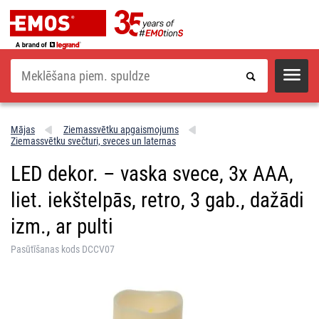
Meklēšana
Mājas
Ziemassvētku apgaismojums
Ziemassvētku svečturi, sveces un laternas
LED dekor. – vaska svece, 3x AAA,
liet. iekštelpās, retro, 3 gab., dažādi
izm., ar pulti
Pasūtīšanas kods DCCV07