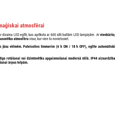
maģiskai atmosfērai
ar dizaina LED eglīti, kas aprīkota ar 600 silti baltām LED lampiņām. Ar
vienkāršo
assvētku atmosfēru
visur, kur vien to novietosiet.
pēc jūsu vēlmēm. Pateicoties
timmerim
(6 h ON / 18 h OFF), eglīte automātisk
tīgo rotāšanai vai
dzimtsvētku apgaismošanai
modernā stilā
. IP44 aizsardzīb
ošanai ārpus telpām.