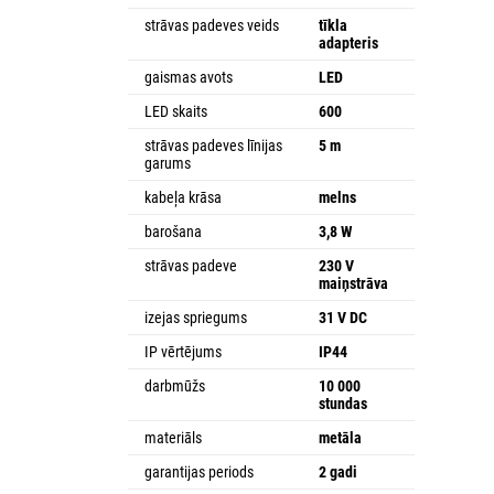
strāvas padeves veids
tīkla
adapteris
gaismas avots
LED
LED skaits
600
strāvas padeves līnijas
5 m
garums
kabeļa krāsa
melns
barošana
3,8 W
strāvas padeve
230 V
maiņstrāva
izejas spriegums
31 V DC
IP vērtējums
IP44
darbmūžs
10 000
stundas
materiāls
metāla
garantijas periods
2 gadi