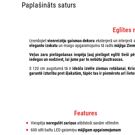
Paplašināts saturs
Eglītes 
Izveidojiet
vienreizēju gaismas dekoru
eksterjerā un interjerā 
eleganto izskatu
un maigo apgaismojumu tā radīs
mājīgu Ziem
Veļas zaru pielāgošanas
iespēja
ļauj pielāgot eglīti tieši 
iedegas un nodziest, lai jums par to nebūtu jāuztraucas.
S 120 cm augstumā tā ir
ideāla izvēle ziemas rotāšanai
,
Kris
garantē izturību pret šļakatām, tāpēc tas ir piemērots arī liet
Features
Viespēja
noregulēt zariņus
atbilstoši savām vēlmēm
600 silti baltu LED gaismiņu
mājīgam apgaismojumam