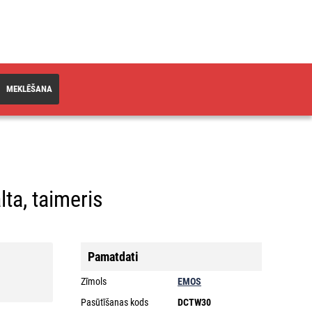
MEKLĒŠANA
lta, taimeris
Pamatdati
Zīmols
EMOS
Pasūtīšanas kods
DCTW30