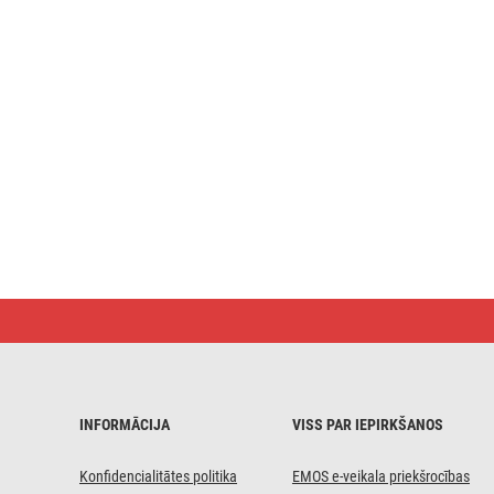
LED
gaismas
eglīte,
120
cm,
āra
un
INFORMĀCIJA
VISS PAR IEPIRKŠANOS
iekštelpu
izmantošanai,
silti
Konfidencialitātes politika
EMOS e-veikala priekšrocības
balta,