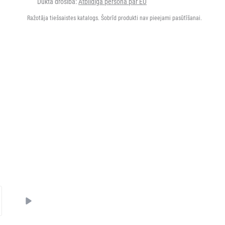
Dukta drošība:
Atbildīgā persona par EU
Ražotāja tiešsaistes katalogs. Šobrīd produkti nav pieejami pasūtīšanai.