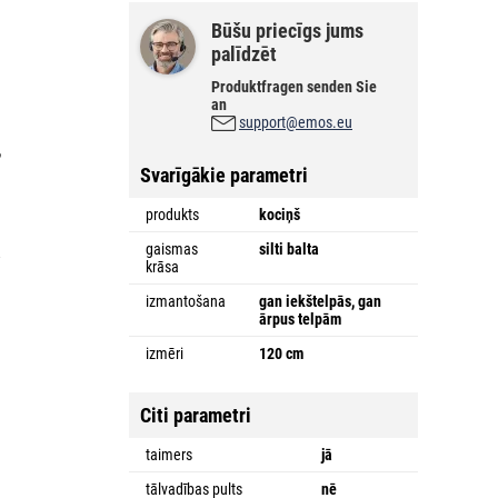
Būšu priecīgs jums
palīdzēt
Produktfragen senden Sie
an
support@emos.eu
,
Svarīgākie parametri
i
produkts
kociņš
gaismas
silti balta
a
krāsa
izmantošana
gan iekštelpās, gan
ārpus telpām
izmēri
120 cm
Citi parametri
taimers
jā
tālvadības pults
nē