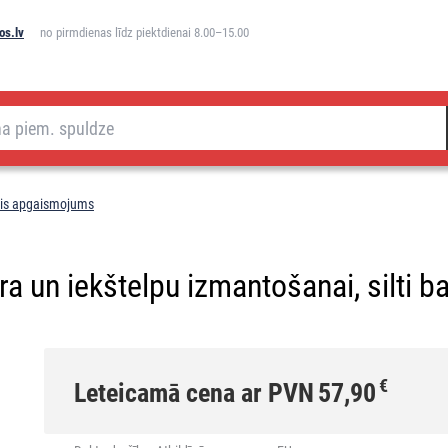
os.lv
no pirmdienas līdz piektdienai 8.00–15.00
ais apgaismojums
a un iekštelpu izmantošanai, silti ba
€
Leteicamā cena ar PVN
57,90