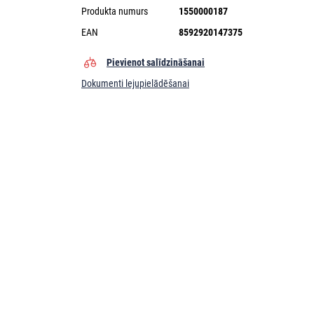
Produkta numurs
1550000187
EAN
8592920147375
Pievienot salīdzināšanai
Dokumenti lejupielādēšanai