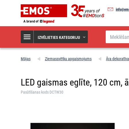
info@em
Meklēšana
IZVĒLIETIES KATEGORIJU
Mājas
Ziemassvētku apgaismojums
Āra dekoratīv
LED gaismas eglīte, 120 cm, ār
Pasūtīšanas kods DCTW30