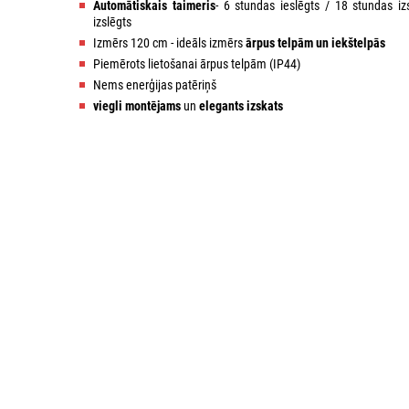
Automātiskais taimeris
- 6 stundas ieslēgts / 18 stundas izs
izslēgts
Izmērs 120 cm - ideāls izmērs
ārpus telpām un iekštelpās
Piemērots lietošanai ārpus telpām (IP44)
Nems enerģijas patēriņš
viegli montējams
un
elegants izskats