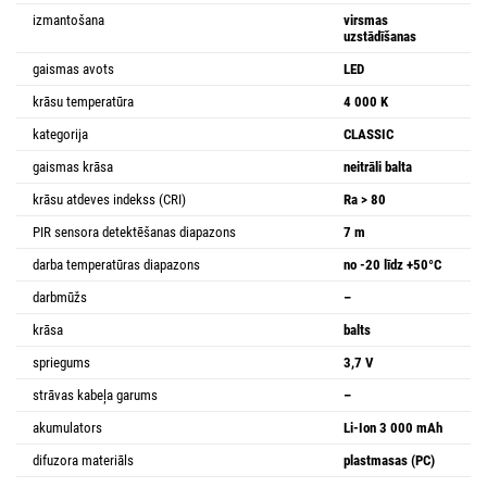
izmantošana
virsmas
uzstādīšanas
gaismas avots
LED
krāsu temperatūra
4 000 K
kategorija
CLASSIC
gaismas krāsa
neitrāli balta
krāsu atdeves indekss (CRI)
Ra > 80
PIR sensora detektēšanas diapazons
7 m
darba temperatūras diapazons
no -20 līdz +50°C
darbmūžs
–
krāsa
balts
spriegums
3,7 V
strāvas kabeļa garums
–
akumulators
Li-Ion 3 000 mAh
difuzora materiāls
plastmasas (PC)