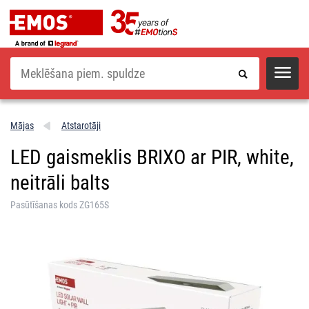
Meklēšana
Mājas
Atstarotāji
LED gaismeklis BRIXO ar PIR, white,
neitrāli balts
Pasūtīšanas kods ZG165S