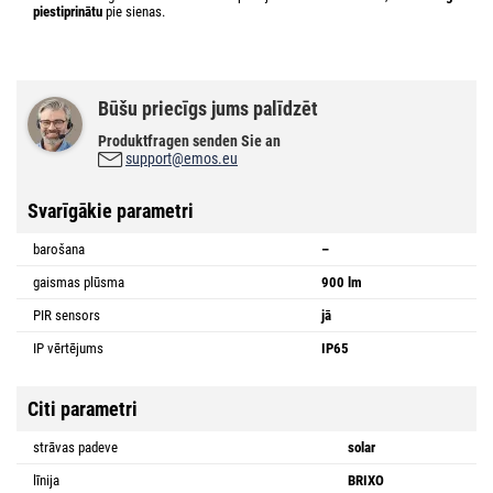
piestiprinātu
pie sienas.
Būšu priecīgs jums palīdzēt
Produktfragen senden Sie an
support@emos.eu
Svarīgākie parametri
barošana
–
gaismas plūsma
900 lm
PIR sensors
jā
IP vērtējums
IP65
Citi parametri
strāvas padeve
solar
līnija
BRIXO