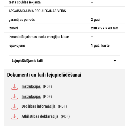
testa spuldze iekļauta
–
APGAISMOJUMA REGULĒŠANAS VEIDS
–
garantijas periods
2 gadi
izmēri
230 × 97 × 43 mm
izmantotā gaismas avota enerģijas klase
–
iepakojums
1 gab. kastē
Lejupielādējamie faili
Dokumenti un faili lejupielādēšanai
Instrukcijas
(PDF)
Instrukcijas
(PDF)
Drošības informācija
(PDF)
Atbilstības deklarācija
(PDF)