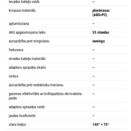
ievades kabeļa veids
–
korpusa materiāls
plastmasas
(ABS+PC)
aptumšošana
–
AKU apgaismojuma laiks
35 stundas
aizsardzība pret mirgošanu
nemirgo
frekvence
–
ievades kabeļa materiāls
–
adapteru spraudņu skaits
–
strāva
–
aizsardzība pret mehānisku triecienu
–
gaismas efektivitāte un kvēlspuldzes ekvivalenta
–
jauda
adaptera spraudņa veids
–
jaudas koeficients
–
stara leņķis
140° × 70°