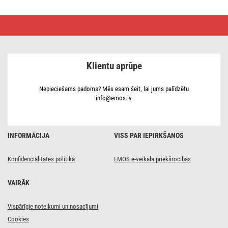
LED
gaismeklis
BRIXO
ar
PIR,
white,
Klientu aprūpe
neitrāli
balts
Nepieciešams padoms? Mēs esam šeit, lai jums palīdzētu
info@emos.lv.
INFORMĀCIJA
VISS PAR IEPIRKŠANOS
Konfidencialitātes politika
EMOS e-veikala priekšrocības
VAIRĀK
Vispārīgie noteikumi un nosacījumi
Cookies