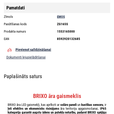
Pamatdati
Zīmols
EMOS
Pasūtīšanas kods
ZG165S
Produkta numurs
1553165000
EAN
8592920132685
Pievienot salīdzināšanai
Dokumenti lejupielādēšanai
Paplašināts saturs
BRIXO āra gaismeklis
BRIXO āra LED gaismekļi, kas aprīkoti ar
solāro paneli
un
kustības sensoru
, ir
ļoti efektīvs un ekonomisks risinājums
āra teritoriju apgaismošanai
. IP65
kategorija garantē
augstu ūdens un putekļu noturību
, padarot BRIXO spējīgu