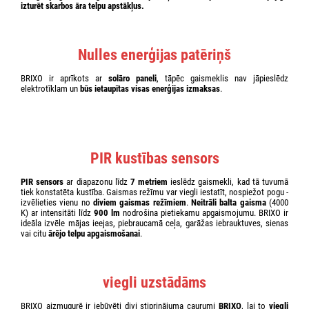
izturēt skarbos āra telpu apstākļus.
Nulles enerģijas patēriņš
BRIXO ir aprīkots ar
solāro paneli
, tāpēc gaismeklis nav jāpieslēdz
elektrotīklam un
būs ietaupītas visas enerģijas izmaksas
.
PIR kustības sensors
PIR sensors
ar diapazonu līdz
7 metriem
ieslēdz gaismekli, kad tā tuvumā
tiek konstatēta kustība. Gaismas režīmu var viegli iestatīt, nospiežot pogu -
izvēlieties vienu no
diviem gaismas režīmiem
.
Neitrāli balta gaisma
(4000
K) ar intensitāti līdz
900 lm
nodrošina pietiekamu apgaismojumu. BRIXO ir
ideāla izvēle mājas ieejas, piebraucamā ceļa, garāžas iebrauktuves, sienas
vai citu
ārējo telpu apgaismošanai
.
viegli uzstādāms
BRIXO aizmugurē ir iebūvēti divi stiprinājuma caurumi
BRIXO
, lai to
viegli