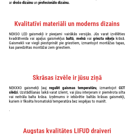
ar
drošo dizainu
un
profesionālo dizainu.
Kvalitatīvi materiāli un moderns dizains
NEKSO LED gaismekļi ir pieejami vairākās versijās. Jūs varat izvēlēties
kvadrātveida vai apaļus gaismekļus
baltā
,
melnā
vai
griezta niķeļa
krāsā.
Gaismekli var viegli piestiprināt pie griestiem, izmantojot montāžas tapas,
kas paredzētas montāžai zem griestiem.
Skrāsas izvēle ir jūsu ziņā
NEKXXO gaismekļi ļauj
regulēt gaismas temperatūru
, izmantojot
CCT
slēdzi
. Uzstādīšanas laikā varat izlemt, vai jūsu interjeram ir piemērota silta
vai neitrāla balta krāsa. Izņēmums ir iebūvētie baltās krāsas gaismekļi,
kuriem ir fiksēta hromatiskā temperatūra bez iespējas to mainīt.
.
Augstas kvalitātes LIFUD draiveri