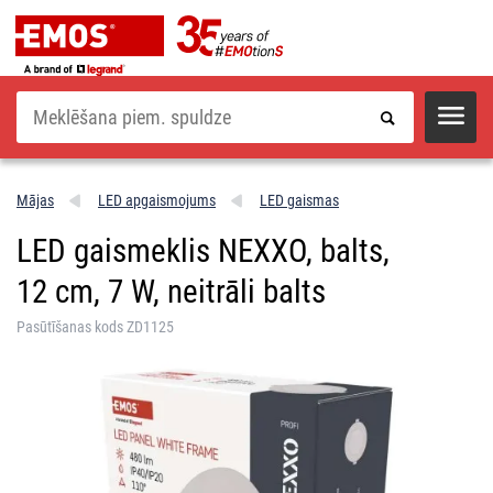
Meklēšana
Mājas
LED apgaismojums
LED gaismas
LED gaismeklis NEXXO, balts,
12 cm, 7 W, neitrāli balts
Pasūtīšanas kods ZD1125