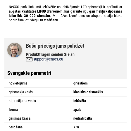
NeXXO padziļinājumā iebūvētie un iebūvējamie LED gaismekļi ir aprīkoti ar
augstas kvalitātes LIFUD draiveriem, kas garantē ilgu gaismekļu kalpošanas
laiku līdz 30 000 stundām
. Montāžas kronšteins un atsperu spaiļu bloks
nodrošina ļoti vieglu uzstādīšanu.
Būšu priecīgs jums palīdzēt
Produktfragen senden Sie an
support@emos.eu
Svarīgākie parametri
novietojums
griestiem
gaismekļa veids
klasisks gaismeklis
stiprinājuma veids
iebūvēta
forma
apaļa
gaismas krāsa
neitrāli balta
barošana
7 W