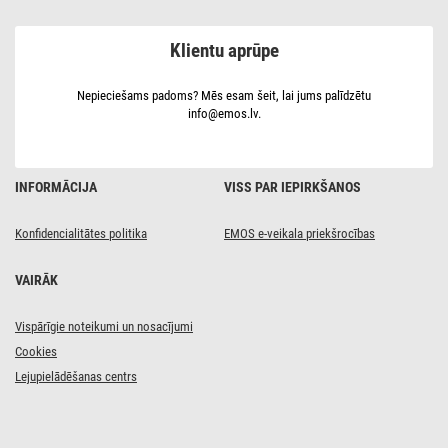
balts,
12 cm,
7 W,
Klientu aprūpe
neitrāli
balts
Nepieciešams padoms? Mēs esam šeit, lai jums palīdzētu
info@emos.lv.
INFORMĀCIJA
VISS PAR IEPIRKŠANOS
Konfidencialitātes politika
EMOS e-veikala priekšrocības
VAIRĀK
Vispārīgie noteikumi un nosacījumi
Cookies
Lejupielādēšanas centrs