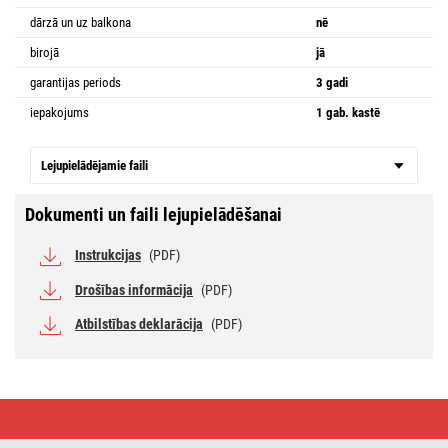
dārzā un uz balkona
nē
birojā
jā
garantijas periods
3 gadi
iepakojums
1 gab. kastē
Lejupielādējamie faili
Dokumenti un faili lejupielādēšanai
Instrukcijas
(PDF)
Drošības informācija
(PDF)
Atbilstības deklarācija
(PDF)
LED
gaismeklis
NEXXO,