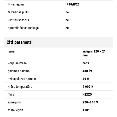
IP vērtējums
IP40/IP20
tālvadības pults
nē
kustību sensors
nē
aptumšošanas funkcija
nē
Citi parametri
izmēri
vidējais 120 × 21
mm
korpusa krāsa
balts
gaismas plūsma
480 lm
kvēlspuldzes nomaiņa
40 W
krāsu temperatūra
4 000 K
līnija
NEXXO
spriegums
220–240 V
stara leņķis
110°