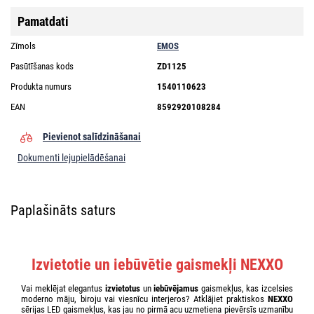
Pamatdati
Zīmols
EMOS
Pasūtīšanas kods
ZD1125
Produkta numurs
1540110623
EAN
8592920108284
Pievienot salīdzināšanai
Dokumenti lejupielādēšanai
Paplašināts saturs
Izvietotie un iebūvētie gaismekļi NEXXO
Vai meklējat elegantus
izvietotus
un
iebūvējamus
gaismekļus, kas izcelsies
moderno māju, biroju vai viesnīcu interjeros? Atklājiet praktiskos
NEXXO
sērijas LED gaismekļus, kas jau no pirmā acu uzmetiena pievērsīs uzmanību