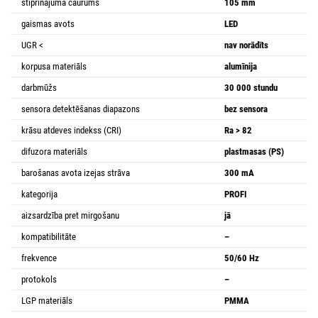
stiprinājuma caurums
105 mm
gaismas avots
LED
UGR <
nav norādīts
korpusa materiāls
alumīnija
darbmūžs
30 000 stundu
sensora detektēšanas diapazons
bez sensora
krāsu atdeves indekss (CRI)
Ra > 82
difuzora materiāls
plastmasas (PS)
barošanas avota izejas strāva
300 mA
kategorija
PROFI
aizsardzība pret mirgošanu
jā
kompatibilitāte
–
frekvence
50/60 Hz
protokols
–
LGP materiāls
PMMA