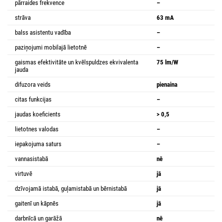
pārraides frekvence
–
strāva
63 mA
balss asistentu vadība
–
paziņojumi mobilajā lietotnē
–
gaismas efektivitāte un kvēlspuldzes ekvivalenta
75 lm/W
jauda
difuzora veids
pienaina
citas funkcijas
–
jaudas koeficients
> 0,5
lietotnes valodas
–
iepakojuma saturs
–
vannasistabā
nē
virtuvē
jā
dzīvojamā istabā, guļamistabā un bērnistabā
jā
gaitenī un kāpnēs
jā
darbnīcā un garāžā
nē