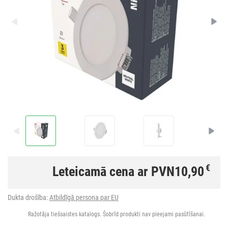
€
Leteicamā cena ar PVN
10,90
Dukta drošība:
Atbildīgā persona par EU
Ražotāja tiešsaistes katalogs. Šobrīd produkti nav pieejami pasūtīšanai.