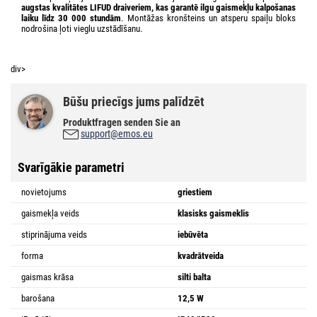
augstas kvalitātes LIFUD draiveriem, kas garantē ilgu gaismekļu kalpošanas
laiku līdz 30 000 stundām
. Montāžas kronšteins un atsperu spaiļu bloks
nodrošina ļoti vieglu uzstādīšanu.
div>
Būšu priecīgs jums palīdzēt
Produktfragen senden Sie an
support@emos.eu
Svarīgākie parametri
novietojums
griestiem
gaismekļa veids
klasisks gaismeklis
stiprinājuma veids
iebūvēta
forma
kvadrātveida
gaismas krāsa
silti balta
barošana
12,5 W