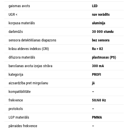
gaismas avots
LED
UGR <
nav norādīts
korpusa materiāls
alumīnija
darbmūžs
30 000 stundu
sensora detektēšanas diapazons
bez sensora
krāsu atdeves indekss (CRI)
Ra > 82
difuzora materiāls
plastmasas (PS)
barošanas avota izejas strāva
300 mA
kategorija
PROFI
aizsardzība pret mirgošanu
jā
kompatibilitāte
–
frekvence
50/60 Hz
protokols
–
LGP materiāls
PMMA
pārraides frekvence
–