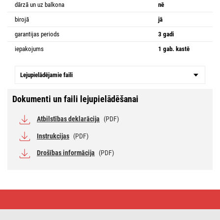
dārzā un uz balkona
nē
birojā
jā
garantijas periods
3 gadi
iepakojums
1 gab. kastē
Lejupielādējamie faili
Dokumenti un faili lejupielādēšanai
Atbilstības deklarācija
(PDF)
Instrukcijas
(PDF)
Drošības informācija
(PDF)
LED
gaismeklis
NEXXO,
balts,