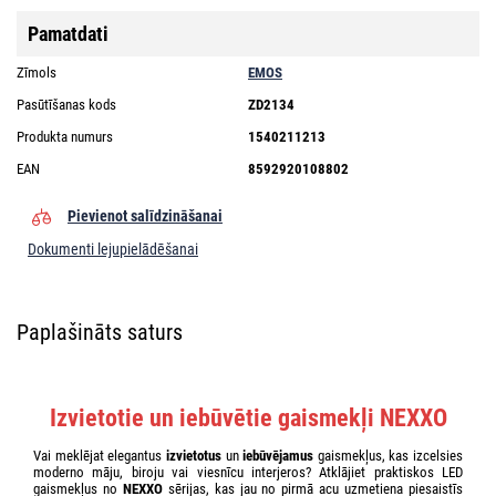
Pamatdati
Zīmols
EMOS
Pasūtīšanas kods
ZD2134
Produkta numurs
1540211213
EAN
8592920108802
Pievienot salīdzināšanai
Dokumenti lejupielādēšanai
Paplašināts saturs
Izvietotie un iebūvētie gaismekļi NEXXO
Vai meklējat elegantus
izvietotus
un
iebūvējamus
gaismekļus, kas izcelsies
moderno māju, biroju vai viesnīcu interjeros? Atklājiet praktiskos LED
gaismekļus no
NEXXO
sērijas, kas jau no pirmā acu uzmetiena piesaistīs