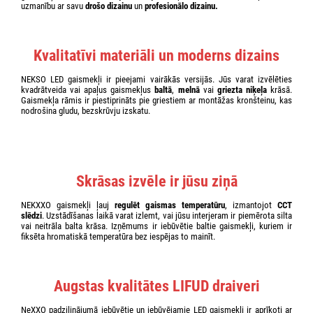
uzmanību ar savu
drošo dizainu
un
profesionālo dizainu.
Kvalitatīvi materiāli un moderns dizains
NEKSO LED gaismekļi ir pieejami vairākās versijās. Jūs varat izvēlēties
kvadrātveida vai apaļus gaismekļus
baltā
,
melnā
vai
griezta niķeļa
krāsā.
Gaismekļa rāmis ir piestiprināts pie griestiem ar montāžas kronšteinu, kas
nodrošina gludu, bezskrūvju izskatu.
Skrāsas izvēle ir jūsu ziņā
NEKXXO gaismekļi ļauj
regulēt gaismas temperatūru
, izmantojot
CCT
slēdzi
. Uzstādīšanas laikā varat izlemt, vai jūsu interjeram ir piemērota silta
vai neitrāla balta krāsa. Izņēmums ir iebūvētie baltie gaismekļi, kuriem ir
fiksēta hromatiskā temperatūra bez iespējas to mainīt.
Augstas kvalitātes LIFUD draiveri
NeXXO padziļinājumā iebūvētie un iebūvējamie LED gaismekļi ir aprīkoti ar