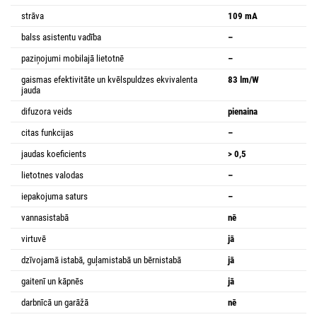
strāva
109 mA
balss asistentu vadība
–
paziņojumi mobilajā lietotnē
–
gaismas efektivitāte un kvēlspuldzes ekvivalenta
83 lm/W
jauda
difuzora veids
pienaina
citas funkcijas
–
jaudas koeficients
> 0,5
lietotnes valodas
–
iepakojuma saturs
–
vannasistabā
nē
virtuvē
jā
dzīvojamā istabā, guļamistabā un bērnistabā
jā
gaitenī un kāpnēs
jā
darbnīcā un garāžā
nē