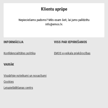
17
x
Klientu aprūpe
17 cm,
12,5 W,
silti
balts
Nepieciešams padoms? Mēs esam šeit, lai jums palīdzētu
info@emos.lv.
INFORMĀCIJA
VISS PAR IEPIRKŠANOS
Konfidencialitātes politika
EMOS e-veikala priekšrocības
VAIRĀK
Vispārīgie noteikumi un nosacījumi
Cookies
Lejupielādēšanas centrs