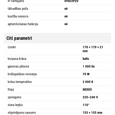
IP vērtējums
IP40/IP20
tālvadības pults
nē
kustību sensors
nē
aptumšošanas funkcija
nē
Citi parametri
izmēri
170 × 170 × 21
mm
korpusa krāsa
balts
gaismas plūsma
1 000 lm
kvēlspuldzes nomaiņa
70 W
krāsu temperatūra
3 000 K
līnija
NEXXO
spriegums
220–240 V
stara leņķis
110°
stiprinājuma caurums
155 × 155 mm