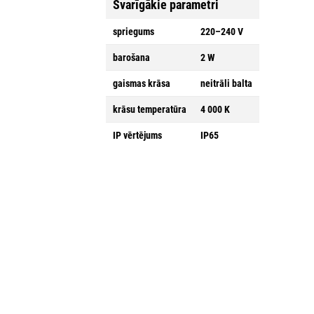
Svarīgākie parametri
spriegums
220–240 V
barošana
2 W
gaismas krāsa
neitrāli balta
krāsu temperatūra
4 000 K
IP vērtējums
IP65