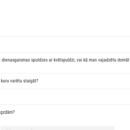
 dienasgaismas spuldzes ar kvēlspuldzi, vai kā man vajadzētu domāt
 kuru varētu staigāt?
ligzdām?