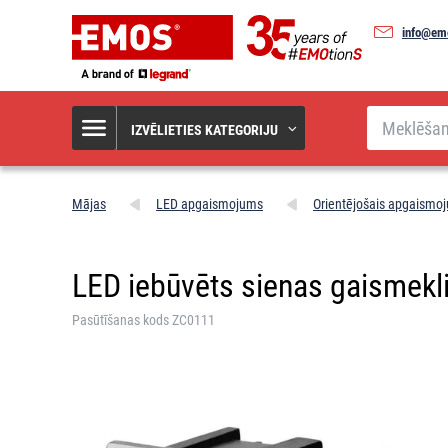
info@em
Meklēšana
IZVĒLIETIES KATEGORIJU
Mājas
LED apgaismojums
Orientējošais apgaismo
LED iebūvēts sienas gaismeklis
Pasūtīšanas kods ZC0111