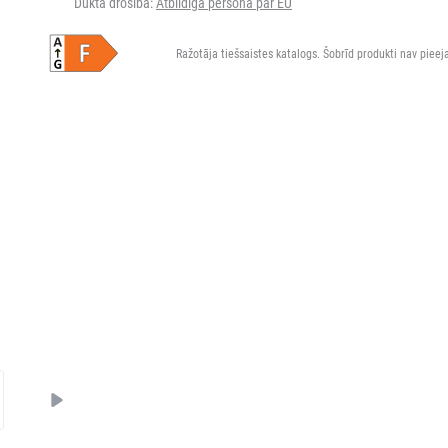
Dukta drošība:
Atbildīgā persona par EU
Ražotāja tiešsaistes katalogs. Šobrīd produkti nav pieej