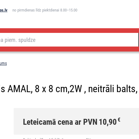
os.lv
no pirmdienas līdz piektdienai 8.00–15.00
jums
 AMAL, 8 x 8 cm,2W , neitrāli balts,
€
Leteicamā cena ar PVN
10,90