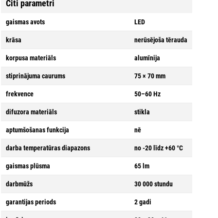
Citi parametri
gaismas avots
LED
krāsa
nerūsējoša tērauda
korpusa materiāls
alumīnija
stiprinājuma caurums
75 × 70 mm
frekvence
50–60 Hz
difuzora materiāls
stikla
aptumšošanas funkcija
nē
darba temperatūras diapazons
no -20 līdz +60 °C
gaismas plūsma
65 lm
darbmūžs
30 000 stundu
garantijas periods
2 gadi