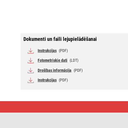
Dokumenti un faili lejupielādēšanai
Instrukcijas
(PDF)
Fotometriskie dati
(LDT)
Drošības informācija
(PDF)
Instrukcijas
(PDF)
LED
iebūvēts
sienas
gaismeklis
AMAL,
8 x 8 cm,2W