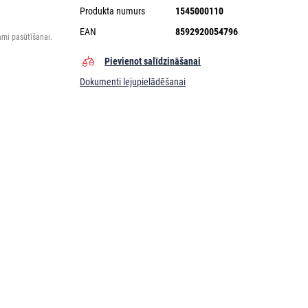
Produkta numurs
1545000110
EAN
8592920054796
ami pasūtīšanai.
Pievienot salīdzināšanai
Dokumenti lejupielādēšanai