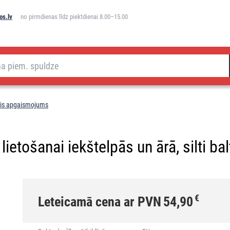
os.lv
no pirmdienas līdz piektdienai 8.00–15.00
ais apgaismojums
etošanai iekštelpās un ārā, silti bal
€
Leteicamā cena ar PVN
54,90