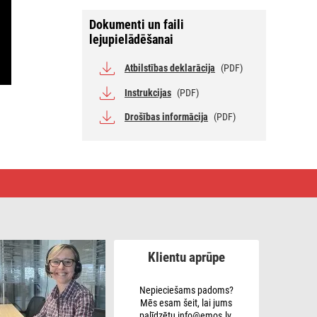
Dokumenti un faili
lejupielādēšanai
Atbilstības deklarācija
(PDF)
Instrukcijas
(PDF)
Drošības informācija
(PDF)
Klientu aprūpe
Nepieciešams padoms?
Mēs esam šeit, lai jums
palīdzētu info@emos.lv.