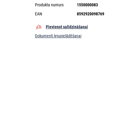
Produkta numurs
1550000083
EAN
8592920098769
Pievienot salīdzināšanai
Dokumenti lejupielādēšanai