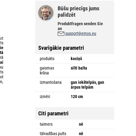
Būšu priecīgs jums
palīdzēt
Produktfragen senden Sie
an
support@emos.eu
uz
ts
Svarīgākie parametri
ie
ltā
rā
produkts
kociņš
ai
ku
gaismas
silti balta
ts
krāsa
ot
m,
izmantošana
gan iekštelpās, gan
ārpus telpām
izmēri
120 cm
Citi parametri
taimers
nē
tālvadības pults
nē