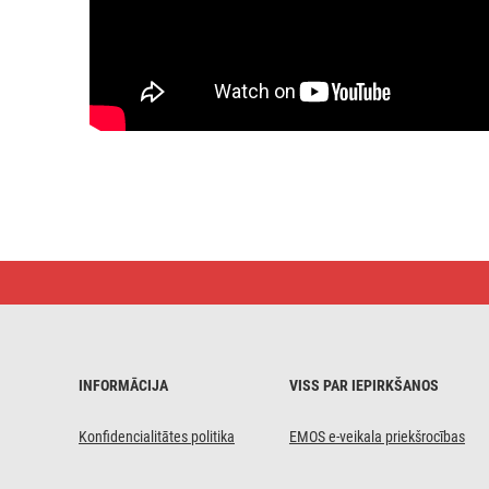
LED
izgaismots
koks,
120 cm,
lietošanai
iekštelpās
un
INFORMĀCIJA
VISS PAR IEPIRKŠANOS
ārā,
silti
balts
Konfidencialitātes politika
EMOS e-veikala priekšrocības