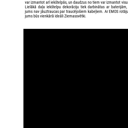
var izmantot arī iekštelpās, un daudzus no tiem var izmantot vis
Lielākā daļa iekštelpu dekorāciju tiek darbinātas ar baterijām,
jums nav jāuztraucas par traucējošiem kabeļiem. Ar EMOS rotā
jums būs vienkārši ideāli Ziemassvētki.