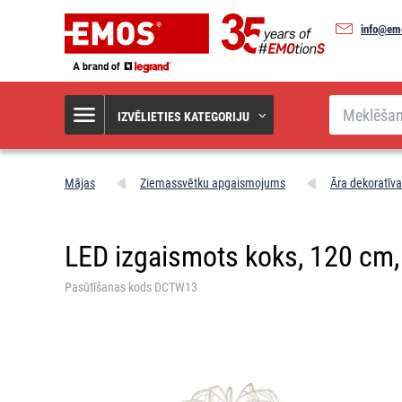
info@em
Meklēšana
IZVĒLIETIES KATEGORIJU
Mājas
Ziemassvētku apgaismojums
Āra dekoratīv
LED izgaismots koks, 120 cm, li
Pasūtīšanas kods DCTW13