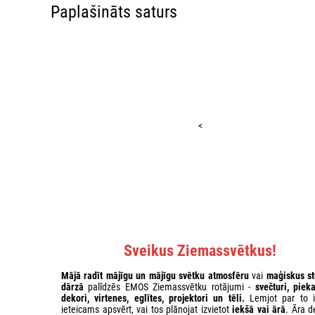
Paplašināts saturs
<
Sveikus Ziemassvētkus!
Mājā radīt mājīgu un mājīgu svētku atmosfēru
vai
maģiskus st
dārzā
palīdzēs EMOS Ziemassvētku rotājumi -
svečturi, piek
dekori, virtenes, eglītes, projektori un tēli.
Lemjot par to i
ieteicams apsvērt, vai tos plānojat izvietot
iekšā vai ārā
. Āra d