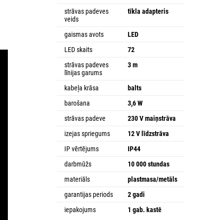
strāvas padeves
tīkla adapteris
veids
gaismas avots
LED
LED skaits
72
strāvas padeves
3 m
līnijas garums
kabeļa krāsa
balts
barošana
3,6 W
strāvas padeve
230 V maiņstrāva
izejas spriegums
12 V līdzstrāva
IP vērtējums
IP44
darbmūžs
10 000 stundas
materiāls
plastmasa/metāls
garantijas periods
2 gadi
iepakojums
1 gab. kastē