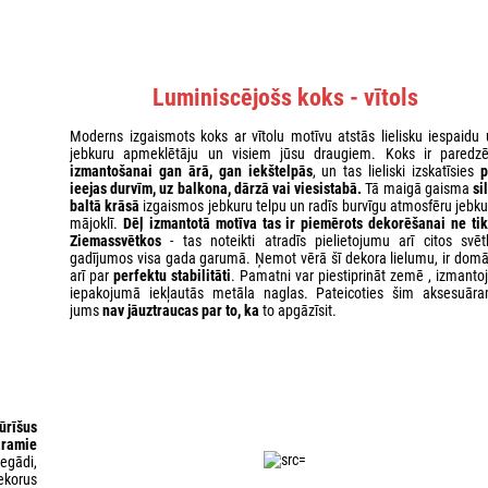
Luminiscējošs koks - vītols
Moderns izgaismots koks ar vītolu motīvu atstās lielisku iespaidu 
jebkuru apmeklētāju un visiem jūsu draugiem. Koks ir paredzē
izmantošanai gan ārā, gan iekštelpās
, un tas lieliski izskatīsies
p
ieejas durvīm, uz balkona, dārzā vai viesistabā.
Tā maigā gaisma
si
baltā krāsā
izgaismos jebkuru telpu un radīs burvīgu atmosfēru jebku
mājoklī.
Dēļ izmantotā motīva tas ir piemērots dekorēšanai ne tik
Ziemassvētkos
- tas noteikti atradīs pielietojumu arī citos svēt
gadījumos visa gada garumā. Ņemot vērā šī dekora lielumu, ir domā
arī par
perfektu stabilitāti
. Pamatni var piestiprināt zemē , izmantoj
iepakojumā iekļautās metāla naglas. Pateicoties šim aksesuāra
jums
nav jāuztraucas par to, ka
to apgāzīsit.
ūrīšus
aramie
egādi,
ekorus