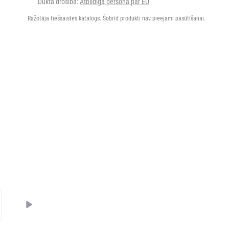
Dukta drošība:
Atbildīgā persona par EU
Ražotāja tiešsaistes katalogs. Šobrīd produkti nav pieejami pasūtīšanai.