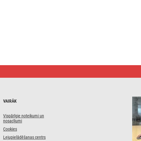
VAIRĀK
Vispārīgie noteikumi un
nosacījumi
Cookies
Lejupielādēšanas centrs