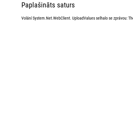
Paplašināts saturs
Volání System.Net.WebClient. UploadValues selhalo se zprávou: The 