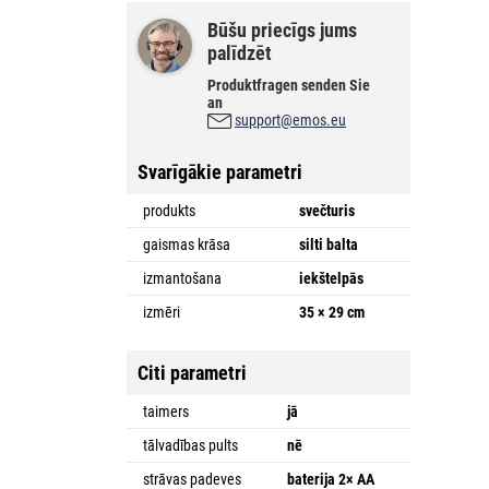
Būšu priecīgs jums
palīdzēt
Produktfragen senden Sie
an
support@emos.eu
Svarīgākie parametri
produkts
svečturis
gaismas krāsa
silti balta
izmantošana
iekštelpās
izmēri
35 × 29 cm
Citi parametri
taimers
jā
tālvadības pults
nē
strāvas padeves
baterija 2× AA