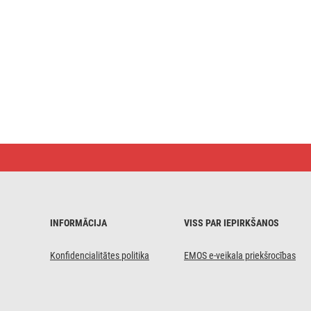
LED
koka
svečturis,
29 cm,
2x
AA,
lietošanai
INFORMĀCIJA
VISS PAR IEPIRKŠANOS
iekštelpās,
silti
balts,
Konfidencialitātes politika
EMOS e-veikala priekšrocības
ar
taimeru