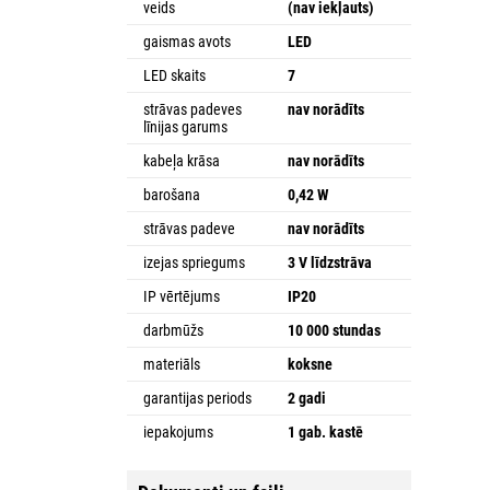
veids
(nav iekļauts)
gaismas avots
LED
LED skaits
7
strāvas padeves
nav norādīts
līnijas garums
kabeļa krāsa
nav norādīts
barošana
0,42 W
strāvas padeve
nav norādīts
izejas spriegums
3 V līdzstrāva
IP vērtējums
IP20
darbmūžs
10 000 stundas
materiāls
koksne
garantijas periods
2 gadi
iepakojums
1 gab. kastē