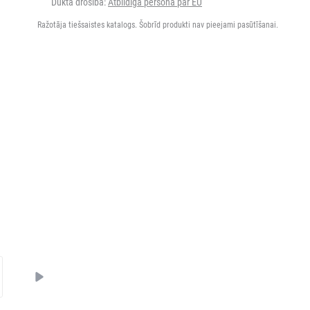
Dukta drošība:
Atbildīgā persona par EU
Ražotāja tiešsaistes katalogs. Šobrīd produkti nav pieejami pasūtīšanai.