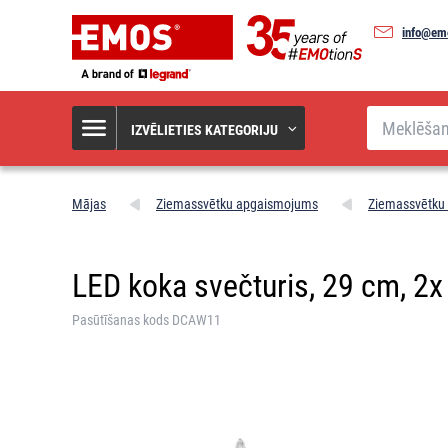
info@em
Meklēšana
IZVĒLIETIES KATEGORIJU
Mājas
Ziemassvētku apgaismojums
Ziemassvētku s
LED koka svečturis, 29 cm, 2x A
Pasūtīšanas kods DCAW11