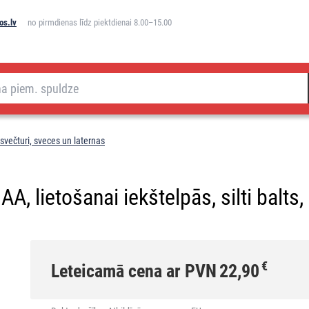
os.lv
no pirmdienas līdz piektdienai 8.00–15.00
večturi, sveces un laternas
A, lietošanai iekštelpās, silti balts,
€
Leteicamā cena ar PVN
22,90