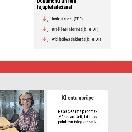
Dokumenti un faili
lejupielādēšanai
Instrukcijas
(PDF)
Drošības informācija
(PDF)
Atbilstības deklarācija
(PDF)
Klientu aprūpe
Nepieciešams padoms?
Mēs esam šeit, lai jums
palīdzētu info@emos.lv.