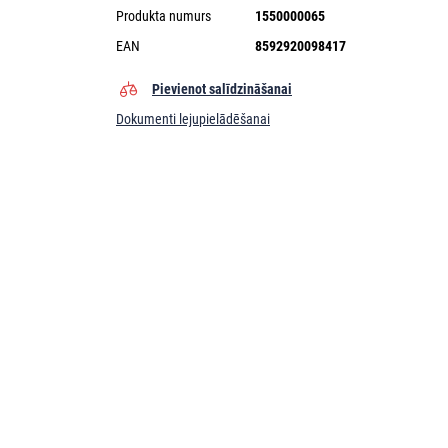
Produkta numurs
1550000065
EAN
8592920098417
Pievienot salīdzināšanai
Dokumenti lejupielādēšanai