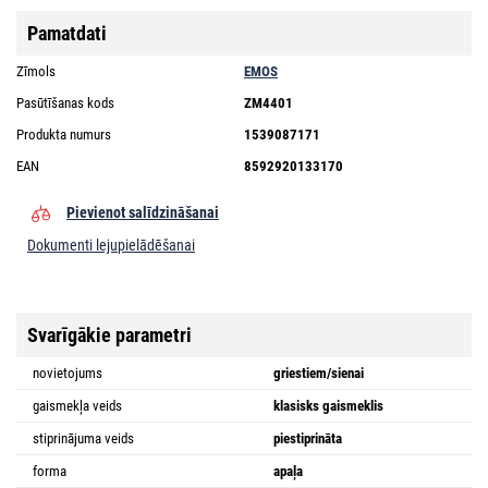
Pamatdati
Zīmols
EMOS
Pasūtīšanas kods
ZM4401
Produkta numurs
1539087171
EAN
8592920133170
Pievienot salīdzināšanai
Dokumenti lejupielādēšanai
Svarīgākie parametri
novietojums
griestiem/sienai
gaismekļa veids
klasisks gaismeklis
stiprinājuma veids
piestiprināta
forma
apaļa