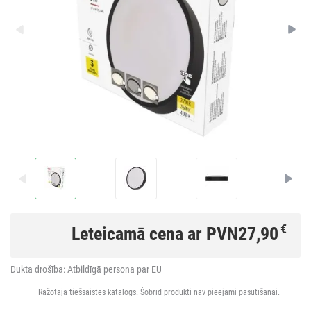
€
Leteicamā cena ar PVN
27,90
Dukta drošība:
Atbildīgā persona par EU
Ražotāja tiešsaistes katalogs. Šobrīd produkti nav pieejami pasūtīšanai.