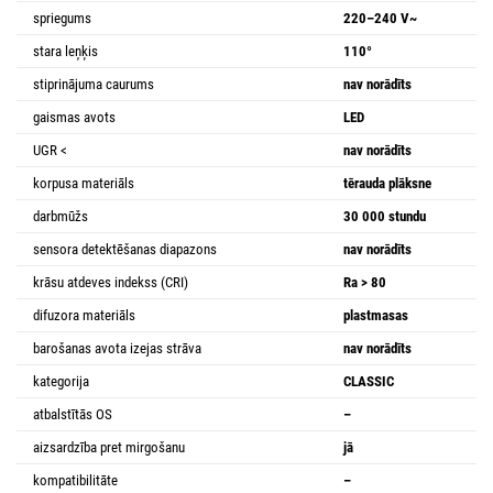
spriegums
220–240 V~
stara leņķis
110°
stiprinājuma caurums
nav norādīts
gaismas avots
LED
UGR <
nav norādīts
korpusa materiāls
tērauda plāksne
darbmūžs
30 000 stundu
sensora detektēšanas diapazons
nav norādīts
krāsu atdeves indekss (CRI)
Ra > 80
difuzora materiāls
plastmasas
barošanas avota izejas strāva
nav norādīts
kategorija
CLASSIC
atbalstītās OS
–
aizsardzība pret mirgošanu
jā
kompatibilitāte
–