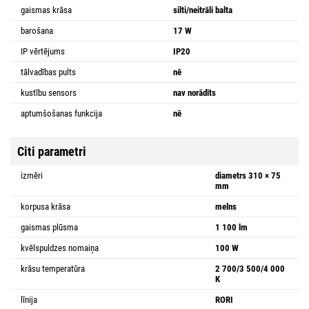
gaismas krāsa
silti/neitrāli balta
barošana
17 W
IP vērtējums
IP20
tālvadības pults
nē
kustību sensors
nav norādīts
aptumšošanas funkcija
nē
Citi parametri
izmēri
diametrs 310 × 75
mm
korpusa krāsa
melns
gaismas plūsma
1 100 lm
kvēlspuldzes nomaiņa
100 W
krāsu temperatūra
2 700/3 500/4 000
K
līnija
RORI