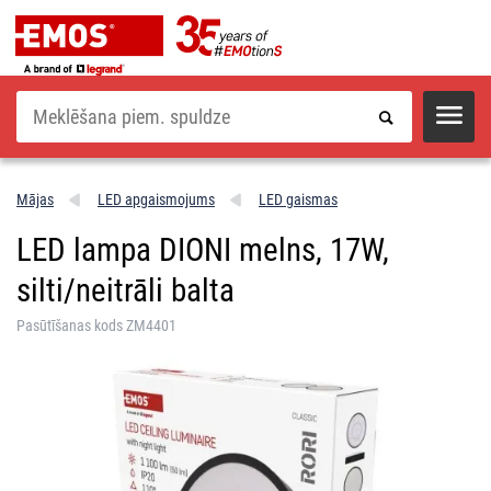
Meklēšana
Mājas
LED apgaismojums
LED gaismas
LED lampa DIONI melns, 17W,
silti/neitrāli balta
Pasūtīšanas kods ZM4401