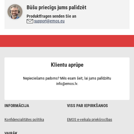
Būšu priecīgs jums palīdzēt
Produktfragen senden Sie an
support@emos.eu
LED
lampa
DIONI
melns,
17W,
silti/neitrāli
Klientu aprūpe
balta
Nepieciešams padoms? Mēs esam šeit, lai jums palīdzētu
info@emos.lv.
INFORMĀCIJA
VISS PAR IEPIRKŠANOS
Konfidencialitātes politika
EMOS e-veikala priekšrocības
VAIRĀK