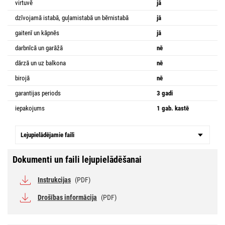
virtuvē
jā
dzīvojamā istabā, guļamistabā un bērnistabā
jā
gaitenī un kāpnēs
jā
darbnīcā un garāžā
nē
dārzā un uz balkona
nē
birojā
nē
garantijas periods
3 gadi
iepakojums
1 gab. kastē
Lejupielādējamie faili
Dokumenti un faili lejupielādēšanai
Instrukcijas
(PDF)
Drošības informācija
(PDF)