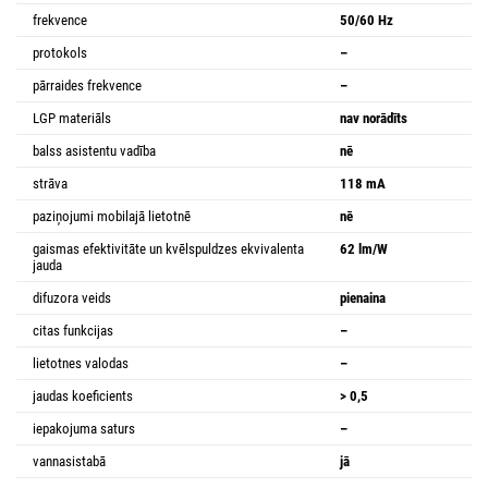
frekvence
50/60 Hz
protokols
–
pārraides frekvence
–
LGP materiāls
nav norādīts
balss asistentu vadība
nē
strāva
118 mA
paziņojumi mobilajā lietotnē
nē
gaismas efektivitāte un kvēlspuldzes ekvivalenta
62 lm/W
jauda
difuzora veids
pienaina
citas funkcijas
–
lietotnes valodas
–
jaudas koeficients
> 0,5
iepakojuma saturs
–
vannasistabā
jā