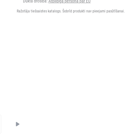
Dukta drošība:
Atbildīgā persona par EU
Ražotāja tiešsaistes katalogs. Šobrīd produkti nav pieejami pasūtīšanai.