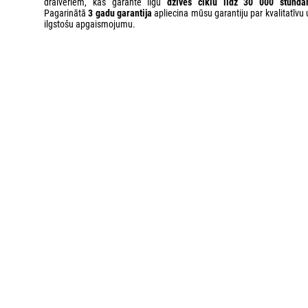
draiveriem, kas garantē ilgu
dzīves ciklu līdz 30 000 stund
Pagarinātā
3 gadu garantija
apliecina mūsu garantiju par kvalitatīvu 
ilgstošu apgaismojumu.