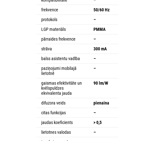
frekvence
50/60 Hz
protokols
–
LGP materiāls
PMMA
pārraides frekvence
–
strāva
300 mA
balss asistentu vadība
–
paziņojumi mobilajā
–
lietotnē
gaismas efektivitāte un
90 lm/W
kvēlspuldzes
ekvivalenta jauda
difuzora veids
pienaina
citas funkcijas
–
jaudas koeficients
> 0,5
lietotnes valodas
–