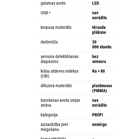
gaismas avots
LED
UGR <
nav
norādīts
korpusa materiāls
tērauda
plāksne
darbmūžs
30
000 stundu
sensora detektēšanas
bez
diapazons
sensora
krāsu atdeves indekss
Ra > 80
(CRI)
difuzora materiāls
plastmasas
(PMMA)
barošanas avota izejas
nav
strāva
norādīts
kategorija
PROFI
aizsardzība pret
nemirgo
mirgošanu
kompatibilitāte
–