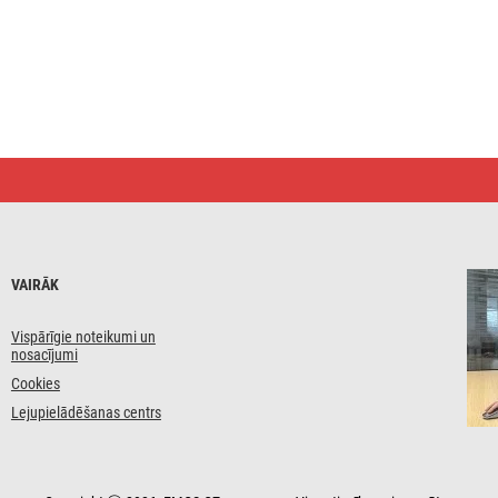
VAIRĀK
Vispārīgie noteikumi un
nosacījumi
Cookies
Lejupielādēšanas centrs