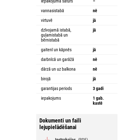
iepakojuma saturs
–
vannasistabā
nē
virtuvē
jā
dzīvojamā istabā,
jā
guļamistabā un
bērnistabā
gaitenī un kāpnēs
jā
darbnīcā un garāžā
nē
dārzā un uz balkona
nē
birojā
jā
garantijas periods
3 gadi
iepakojums
1 gab.
kastē
Dokumenti un faili
lejupielādēšanai
Instrukcijas
(PDF)