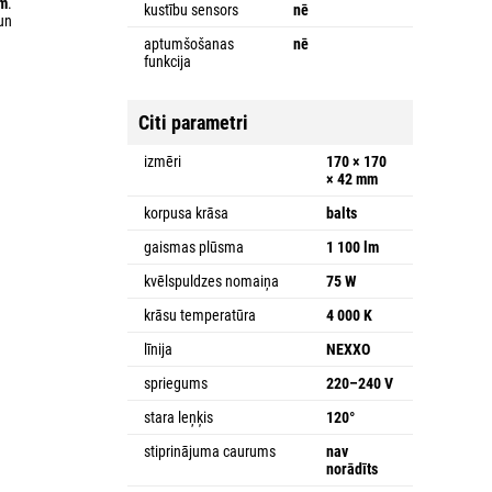
ām
.
kustību sensors
nē
un
aptumšošanas
nē
funkcija
Citi parametri
izmēri
170 × 170
× 42 mm
korpusa krāsa
balts
gaismas plūsma
1 100 lm
kvēlspuldzes nomaiņa
75 W
krāsu temperatūra
4 000 K
līnija
NEXXO
spriegums
220–240 V
stara leņķis
120°
stiprinājuma caurums
nav
norādīts