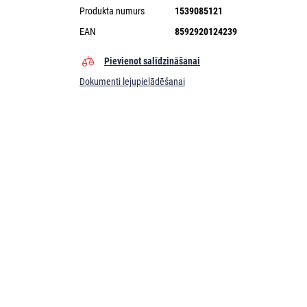
Produkta numurs
1539085121
EAN
8592920124239
Pievienot salīdzināšanai
Dokumenti lejupielādēšanai