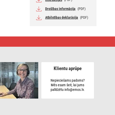
Drošības informācija
(PDF)
Atbilstības deklarācija
(PDF)
Klientu aprūpe
Nepieciešams padoms?
Mēs esam šeit, lai jums
palīdzētu info@emos.lv.