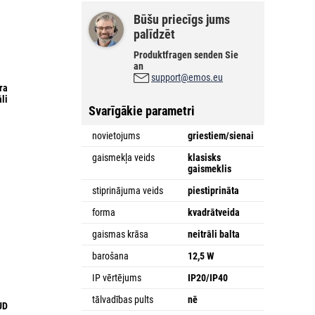
Būšu priecīgs jums
palīdzēt
Produktfragen senden Sie
an
support@emos.eu
era
āli
Svarīgākie parametri
novietojums
griestiem/sienai
gaismekļa veids
klasisks
gaismeklis
stiprinājuma veids
piestiprināta
forma
kvadrātveida
gaismas krāsa
neitrāli balta
barošana
12,5 W
IP vērtējums
IP20/IP40
tālvadības pults
nē
UD