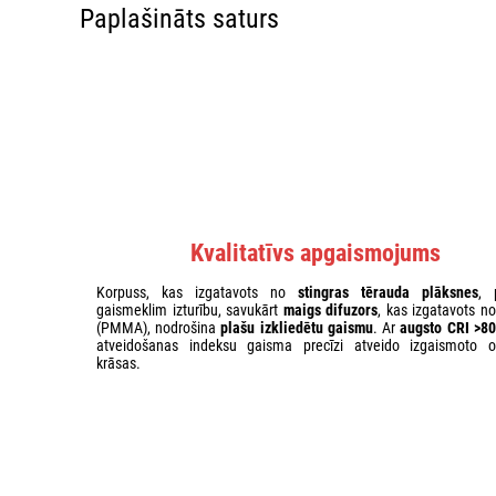
Paplašināts saturs
Kvalitatīvs apgaismojums
Korpuss, kas izgatavots no
stingras tērauda plāksnes
, 
gaismeklim izturību, savukārt
maigs difuzors
, kas izgatavots no
(PMMA), nodrošina
plašu izkliedētu gaismu
. Ar
augsto CRI >80
atveidošanas indeksu gaisma precīzi atveido izgaismoto o
krāsas.