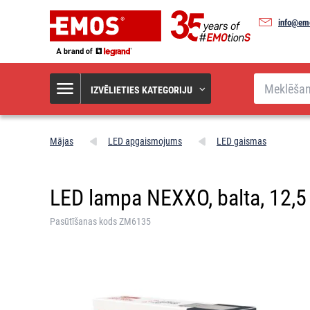
info@em
Meklēšana
IZVĒLIETIES KATEGORIJU
Mājas
LED apgaismojums
LED gaismas
LED lampa NEXXO, balta, 12,5 W
Pasūtīšanas kods ZM6135