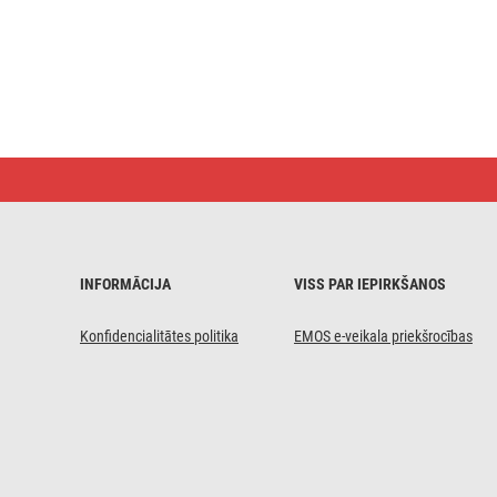
LED
lampa
NEXXO,
balta,
12,5 W,Neitrāli
balta
INFORMĀCIJA
VISS PAR IEPIRKŠANOS
Konfidencialitātes politika
EMOS e-veikala priekšrocības