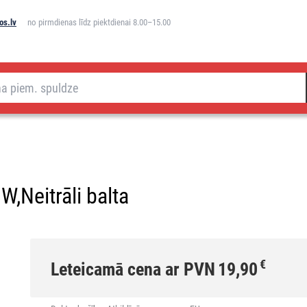
os.lv
no pirmdienas līdz piektdienai 8.00–15.00
,Neitrāli balta
€
Leteicamā cena ar PVN
19,90