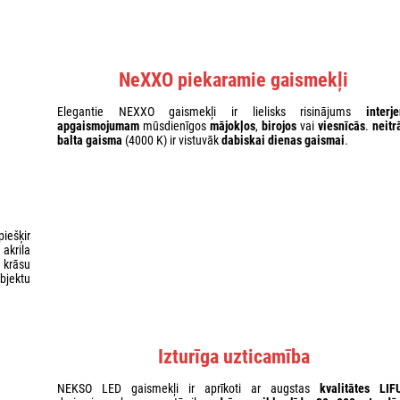
NeXXO piekaramie gaismekļi
Elegantie NEXXO gaismekļi ir lielisks risinājums
interj
apgaismojumam
mūsdienīgos
mājokļos
,
birojos
vai
viesnīcās
.
neitr
balta gaisma
(4000 K) ir vistuvāk
dabiskai dienas gaismai
.
piešķir
 akrila
krāsu
bjektu
Izturīga uzticamība
NEKSO LED gaismekļi ir aprīkoti ar augstas
kvalitātes LIF