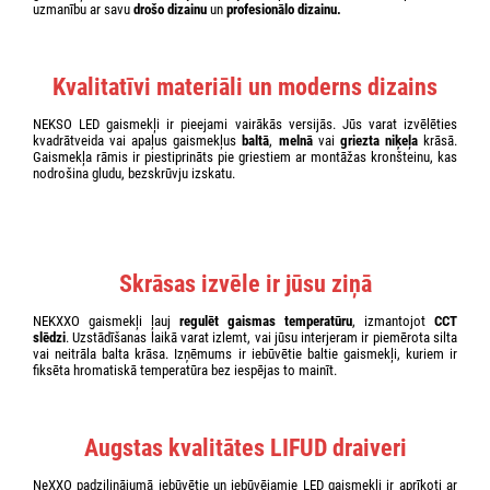
uzmanību ar savu
drošo dizainu
un
profesionālo dizainu.
Kvalitatīvi materiāli un moderns dizains
NEKSO LED gaismekļi ir pieejami vairākās versijās. Jūs varat izvēlēties
kvadrātveida vai apaļus gaismekļus
baltā
,
melnā
vai
griezta niķeļa
krāsā.
Gaismekļa rāmis ir piestiprināts pie griestiem ar montāžas kronšteinu, kas
nodrošina gludu, bezskrūvju izskatu.
Skrāsas izvēle ir jūsu ziņā
NEKXXO gaismekļi ļauj
regulēt gaismas temperatūru
, izmantojot
CCT
slēdzi
. Uzstādīšanas laikā varat izlemt, vai jūsu interjeram ir piemērota silta
vai neitrāla balta krāsa. Izņēmums ir iebūvētie baltie gaismekļi, kuriem ir
fiksēta hromatiskā temperatūra bez iespējas to mainīt.
Augstas kvalitātes LIFUD draiveri
NeXXO padziļinājumā iebūvētie un iebūvējamie LED gaismekļi ir aprīkoti ar