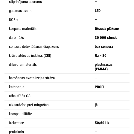
stiprinājuma caurums
–
gaismas avots
LED
UGR <
–
korpusa materiāls
tērauda plāksne
darbmūžs
30 000 stundu
sensora detektēšanas diapazons
bez sensora
krāsu atdeves indekss (CRI)
Ra > 80
difuzora materiāls
plastmasas
(PMMA)
barošanas avota izejas strāva
–
kategorija
PROFI
atbalstītās OS
–
aizsardzība pret mirgošanu
jā
kompatibilitāte
–
frekvence
50/60 Hz
protokols
–