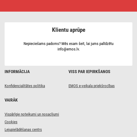
LED
lampa
NEXXO,
balta,
12
x
Klientu aprūpe
12 cm,
7,6 W,
silti/neitrāli
balta
Nepieciešams padoms? Mēs esam šeit, lai jums palīdzētu
info@emos.lv.
INFORMĀCIJA
VISS PAR IEPIRKŠANOS
Konfidencialitātes politika
EMOS e-veikala priekšrocības
VAIRĀK
Vispārīgie noteikumi un nosacījumi
Cookies
Lejupielādēšanas centrs