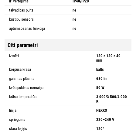
IP vērtējums
IP40/IP20
tālvadības pults
nē
kustību sensors
nē
aptumšošanas funkcija
nē
Citi parametri
izmēri
120 × 120 × 40
mm
korpusa krāsa
balts
gaismas plūsma
680 lm
kvēlspuldzes nomaiņa
50 W
krāsu temperatūra
3 000/3 500/4 000
K
līnija
NEXXO
spriegums
220–240 V
stara leņķis
120°