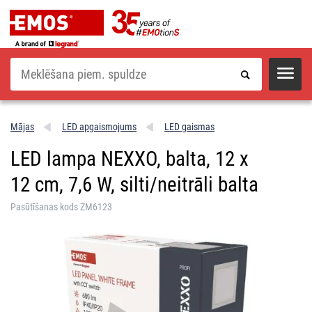
Meklēšana
Mājas
LED apgaismojums
LED gaismas
LED lampa NEXXO, balta, 12 x
12 cm, 7,6 W, silti/neitrāli balta
Pasūtīšanas kods ZM6123