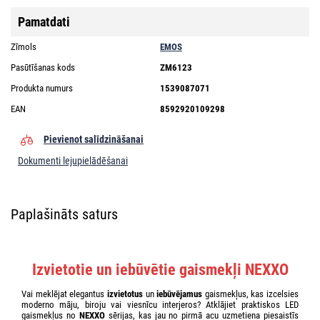
Pamatdati
Zīmols
EMOS
Pasūtīšanas kods
ZM6123
Produkta numurs
1539087071
EAN
8592920109298
Pievienot salīdzināšanai
Dokumenti lejupielādēšanai
Paplašināts saturs
Izvietotie un iebūvētie gaismekļi NEXXO
Vai meklējat elegantus
izvietotus
un
iebūvējamus
gaismekļus, kas izcelsies
moderno māju, biroju vai viesnīcu interjeros? Atklājiet praktiskos LED
gaismekļus no
NEXXO
sērijas, kas jau no pirmā acu uzmetiena piesaistīs