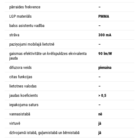
pārraides frekvence
–
LGP materiāls
PMMA
balss asistentu vadība
–
strāva
300 mA
paziņojumi mobilajā lietotnē
–
gaismas efektivitāte un kvēlspuldzes ekvivalenta
90 lm/W
jauda
difuzora veids
pienaina
citas funkcijas
–
lietotnes valodas
–
jaudas koeficients
> 0,5
iepakojuma saturs
–
vannasistabā
nē
virtuvē
jā
dzīvojamā istabā, guļamistabā un bērnistabā
jā