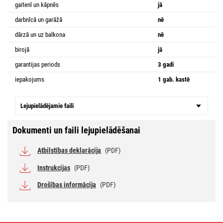
gaitenī un kāpnēs
jā
darbnīcā un garāžā
nē
dārzā un uz balkona
nē
birojā
jā
garantijas periods
3 gadi
iepakojums
1 gab. kastē
Lejupielādējamie faili
Dokumenti un faili lejupielādēšanai
Atbilstības deklarācija
(PDF)
Instrukcijas
(PDF)
Drošības informācija
(PDF)