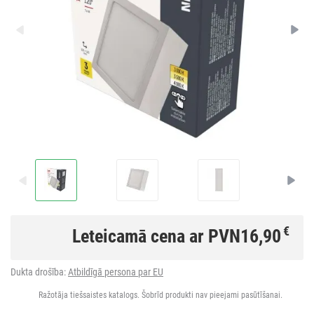
€
Leteicamā cena ar PVN
16,90
Dukta drošība:
Atbildīgā persona par EU
Ražotāja tiešsaistes katalogs. Šobrīd produkti nav pieejami pasūtīšanai.