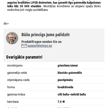
augstas kvalitātes LIFUD draiveriem, kas garantē ilgu gaismekļu kalpošanas
laiku līdz 30 000 stundām
. Montāžas kronšteins un atsperu spaiļu bloks
nodrošina ļoti vieglu uzstādīšanu.
div>
Būšu priecīgs jums palīdzēt
Produktfragen senden Sie an
support@emos.eu
Svarīgākie parametri
novietojums
griestiem/sienai
gaismekļa veids
klasisks gaismeklis
stiprinājuma veids
piestiprināta
forma
kvadrātveida
gaismas krāsa
silti balta–neitrāli balta
barošana
7,6 W