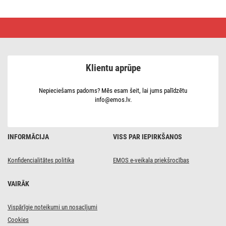
LED
lampa
NEXXO,
matēts
niķelis,
30
Klientu aprūpe
x
30 cm,
28,5 W,
silti/neitrāli
Nepieciešams padoms? Mēs esam šeit, lai jums palīdzētu
balta
info@emos.lv.
INFORMĀCIJA
VISS PAR IEPIRKŠANOS
Konfidencialitātes politika
EMOS e-veikala priekšrocības
VAIRĀK
Vispārīgie noteikumi un nosacījumi
Cookies