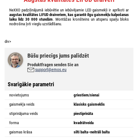
NeXXO padziļinājumā iebūvētie un iebūvējamie LED gaismekļi ir aprīkoti ar
augstas kvalitātes LIFUD draiveriem, kas garantē ilgu gaismekļu kalpošanas
laiku līdz 30 000 stundām
. Montāžas kronšteins un atsperu spaiļu bloks
nodrošina ļoti vieglu uzstādīšanu.
div>
Būšu priecīgs jums palīdzēt
Produktfragen senden Sie an
support@emos.eu
Svarīgākie parametri
novietojums
griestiem/sienai
gaismekļa veids
klasisks gaismeklis
stiprinājuma veids
piestiprināta
forma
kvadrātveida
gaismas krāsa
silti balta–neitrāli balta