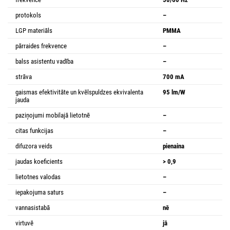
protokols
–
LGP materiāls
PMMA
pārraides frekvence
–
balss asistentu vadība
–
strāva
700 mA
gaismas efektivitāte un kvēlspuldzes ekvivalenta
95 lm/W
jauda
paziņojumi mobilajā lietotnē
–
citas funkcijas
–
difuzora veids
pienaina
jaudas koeficients
> 0,9
lietotnes valodas
–
iepakojuma saturs
–
vannasistabā
nē
virtuvē
jā