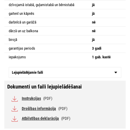
dzīvojamā istabā, guļamistabā un bērnistabā
jā
gaitenī un kāpnēs
jā
darbnīcā un garāžā
nē
dārzā un uz balkona
nē
birojā
jā
garantijas periods
3 gadi
iepakojums
1 gab. kastē
Lejupielādējamie faili
Dokumenti un faili lejupielādēšanai
Instrukcijas
(PDF)
Drošības informācija
(PDF)
Atbilstības deklarācija
(PDF)