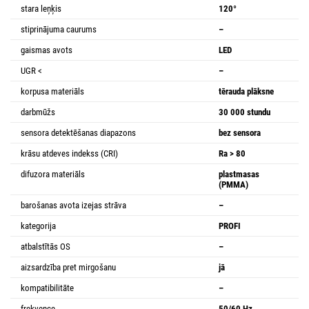
stara leņķis
120°
stiprinājuma caurums
–
gaismas avots
LED
UGR <
–
korpusa materiāls
tērauda plāksne
darbmūžs
30 000 stundu
sensora detektēšanas diapazons
bez sensora
krāsu atdeves indekss (CRI)
Ra > 80
difuzora materiāls
plastmasas
(PMMA)
barošanas avota izejas strāva
–
kategorija
PROFI
atbalstītās OS
–
aizsardzība pret mirgošanu
jā
kompatibilitāte
–
frekvence
50/60 Hz