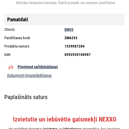
Ražotāja tiešsaistes katalogs. Šobrīd produkti nav pieejami pasūtīšanai.
Pamatdati
Zīmols
EMOS
Pasūtīšanas kods
ZM6253
Produkta numurs
1539087284
EAN
8592920108987
Pievienot salīdzināšanai
Dokumenti lejupielādēšanai
Paplašināts saturs
Izvietotie un iebūvētie gaismekļi NEXXO