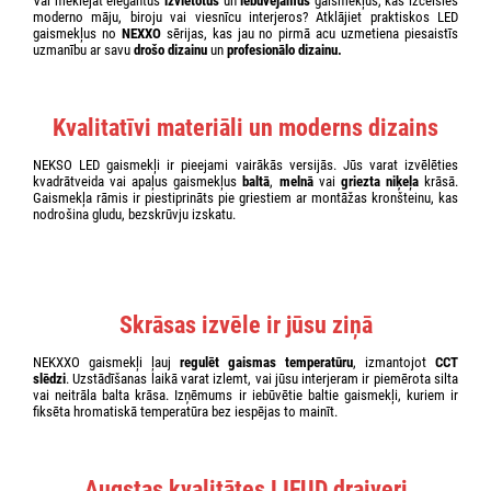
Vai meklējat elegantus
izvietotus
un
iebūvējamus
gaismekļus, kas izcelsies
moderno māju, biroju vai viesnīcu interjeros? Atklājiet praktiskos LED
gaismekļus no
NEXXO
sērijas, kas jau no pirmā acu uzmetiena piesaistīs
uzmanību ar savu
drošo dizainu
un
profesionālo dizainu.
Kvalitatīvi materiāli un moderns dizains
NEKSO LED gaismekļi ir pieejami vairākās versijās. Jūs varat izvēlēties
kvadrātveida vai apaļus gaismekļus
baltā
,
melnā
vai
griezta niķeļa
krāsā.
Gaismekļa rāmis ir piestiprināts pie griestiem ar montāžas kronšteinu, kas
nodrošina gludu, bezskrūvju izskatu.
Skrāsas izvēle ir jūsu ziņā
NEKXXO gaismekļi ļauj
regulēt gaismas temperatūru
, izmantojot
CCT
slēdzi
. Uzstādīšanas laikā varat izlemt, vai jūsu interjeram ir piemērota silta
vai neitrāla balta krāsa. Izņēmums ir iebūvētie baltie gaismekļi, kuriem ir
fiksēta hromatiskā temperatūra bez iespējas to mainīt.
Augstas kvalitātes LIFUD draiveri