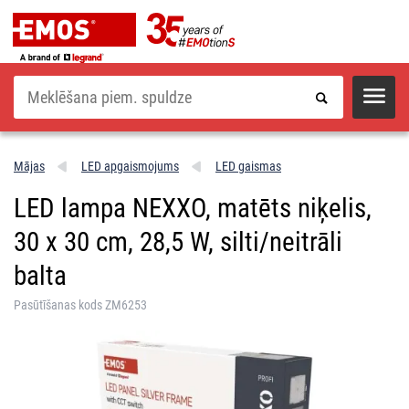
Meklēšana
Mājas
LED apgaismojums
LED gaismas
LED lampa NEXXO, matēts niķelis,
30 x 30 cm, 28,5 W, silti/neitrāli
balta
Pasūtīšanas kods ZM6253