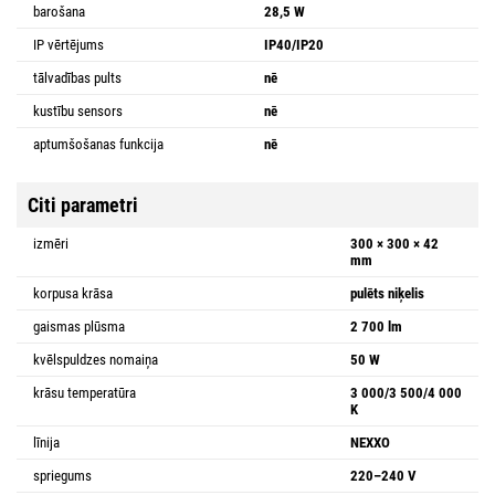
barošana
28,5 W
IP vērtējums
IP40/IP20
tālvadības pults
nē
kustību sensors
nē
aptumšošanas funkcija
nē
Citi parametri
izmēri
300 × 300 × 42
mm
korpusa krāsa
pulēts niķelis
gaismas plūsma
2 700 lm
kvēlspuldzes nomaiņa
50 W
krāsu temperatūra
3 000/3 500/4 000
K
līnija
NEXXO
spriegums
220–240 V