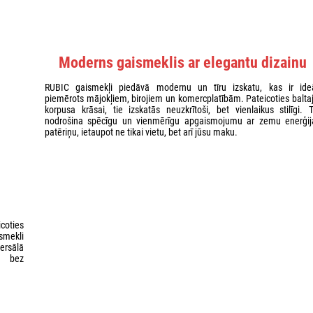
Moderns gaismeklis ar elegantu dizainu
RUBIC gaismekļi piedāvā modernu un tīru izskatu, kas ir ideā
piemērots mājokļiem, birojiem un komercplatībām. Pateicoties baltaj
korpusa krāsai, tie izskatās neuzkrītoši, bet vienlaikus stilīgi. T
nodrošina spēcīgu un vienmērīgu apgaismojumu ar zemu enerģij
patēriņu, ietaupot ne tikai vietu, bet arī jūsu maku.
coties
smekli
versālā
s bez