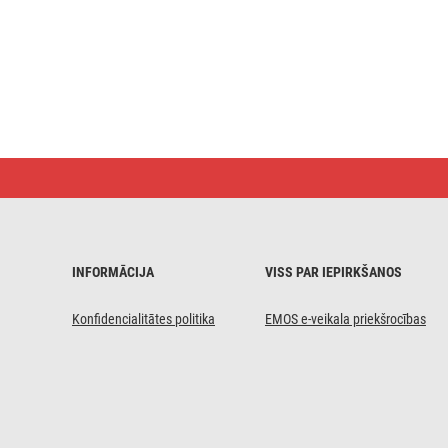
LED
lampa
RUBIC,
17
x
17 cm,
18 W,
INFORMĀCIJA
VISS PAR IEPIRKŠANOS
neitrāli
balta
Konfidencialitātes politika
EMOS e-veikala priekšrocības