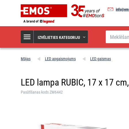
info@em
Meklēšana
IZVĒLIETIES KATEGORIJU
Mājas
LED apgaismojums
LED gaismas
LED lampa RUBIC, 17 x 17 cm, 1
Pasūtīšanas kods ZM6442