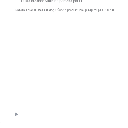
Dukta drošība:
Atbildīgā persona par EU
Ražotāja tiešsaistes katalogs. Šobrīd produkti nav pieejami pasūtīšanai.