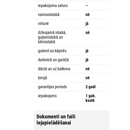
iepakojuma saturs
–
vannasistabā
nē
virtuvē
jā
dzīvojamā istabā,
nē
guļamistabā un
bērnistabā
gaitenī un kāpnēs
jā
darbnīcā un garāžā
jā
dārzā un uz balkona
nē
birojā
nē
garantijas periods
2 gadi
iepakojums
1 gab.
kastē
Dokumenti un faili
lejupielādēšanai