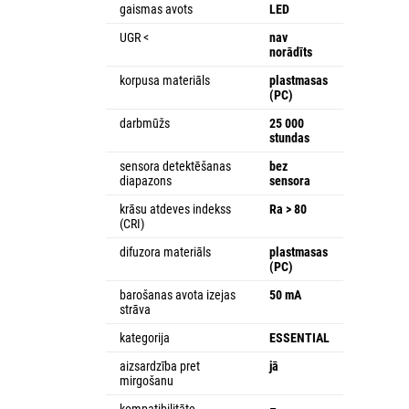
gaismas avots
LED
UGR <
nav
norādīts
korpusa materiāls
plastmasas
(PC)
darbmūžs
25 000
stundas
sensora detektēšanas
bez
diapazons
sensora
krāsu atdeves indekss
Ra > 80
(CRI)
difuzora materiāls
plastmasas
(PC)
barošanas avota izejas
50 mA
strāva
kategorija
ESSENTIAL
aizsardzība pret
jā
mirgošanu
kompatibilitāte
–