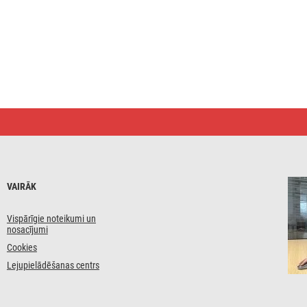
VAIRĀK
Vispārīgie noteikumi un
nosacījumi
Cookies
Lejupielādēšanas centrs