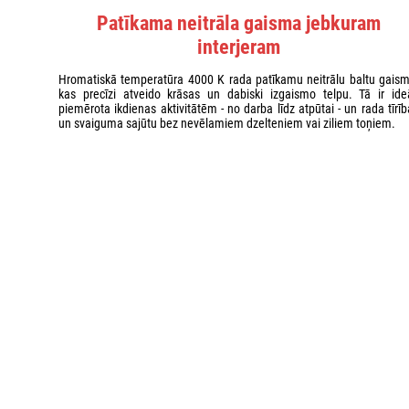
Patīkama neitrāla gaisma jebkuram
interjeram
Hromatiskā temperatūra 4000 K rada patīkamu neitrālu baltu gaism
kas precīzi atveido krāsas un dabiski izgaismo telpu. Tā ir ideā
piemērota ikdienas aktivitātēm - no darba līdz atpūtai - un rada tīrī
un svaiguma sajūtu bez nevēlamiem dzelteniem vai ziliem toņiem.