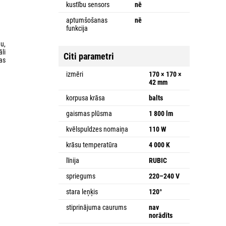
kustību sensors
nē
aptumšošanas
nē
funkcija
u,
li
Citi parametri
bas
izmēri
170 × 170 ×
42 mm
korpusa krāsa
balts
gaismas plūsma
1 800 lm
kvēlspuldzes nomaiņa
110 W
krāsu temperatūra
4 000 K
līnija
RUBIC
spriegums
220–240 V
stara leņķis
120°
stiprinājuma caurums
nav
norādīts