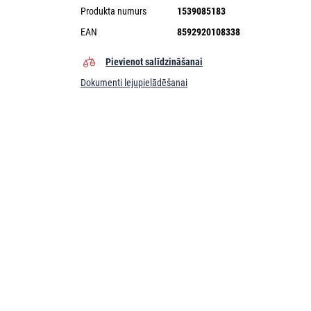
Produkta numurs
1539085183
EAN
8592920108338
Pievienot salīdzināšanai
Dokumenti lejupielādēšanai