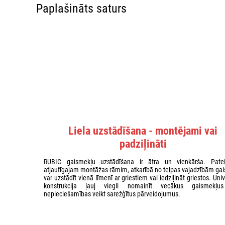
Paplašināts saturs
Liela uzstādīšana - montējami vai
padziļināti
RUBIC gaismekļu uzstādīšana ir ātra un vienkārša. Patei
atjautīgajam montāžas rāmim, atkarībā no telpas vajadzībām gai
var uzstādīt vienā līmenī ar griestiem vai iedziļināt griestos. Uni
konstrukcija ļauj viegli nomainīt vecākus gaismekļu
nepieciešamības veikt sarežģītus pārveidojumus.