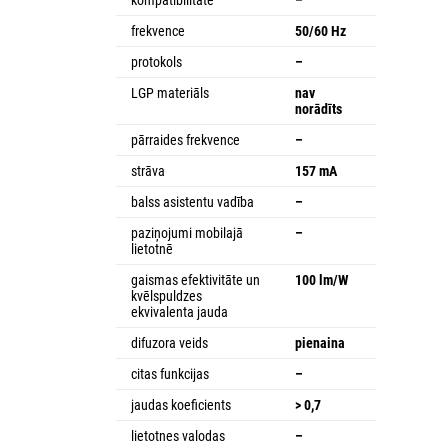
frekvence
50/60 Hz
protokols
–
LGP materiāls
nav
norādīts
pārraides frekvence
–
strāva
157 mA
balss asistentu vadība
–
paziņojumi mobilajā
–
lietotnē
gaismas efektivitāte un
100 lm/W
kvēlspuldzes
ekvivalenta jauda
difuzora veids
pienaina
citas funkcijas
–
jaudas koeficients
> 0,7
lietotnes valodas
–