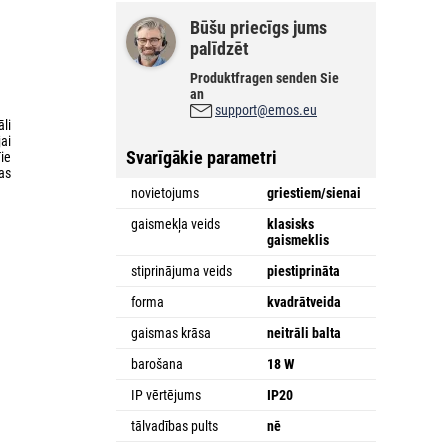
Būšu priecīgs jums
palīdzēt
Produktfragen senden Sie
an
support@emos.eu
li
ai
Svarīgākie parametri
ie
as
novietojums
griestiem/sienai
gaismekļa veids
klasisks
gaismeklis
stiprinājuma veids
piestiprināta
forma
kvadrātveida
gaismas krāsa
neitrāli balta
barošana
18 W
IP vērtējums
IP20
tālvadības pults
nē