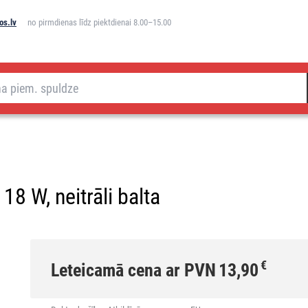
os.lv
no pirmdienas līdz piektdienai 8.00–15.00
8 W, neitrāli balta
€
Leteicamā cena ar PVN
13,90