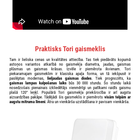
Praktisks Tori gaismeklis
Tam ir lieliska cenas un kvalitātes attiecība. Tas tiek piedāvāts kopumā
astoņos variantos atkarībā no gaismekļa diametra, jaudas, gaismas
plūsmas un gaismas krāsas. Izvēle ir piemērota ikvienam. Tori
piekaramajam gaismeklim ir klasiska apaļa forma, un tā iekšpusē ir
paslēptas modernas,
lieljaudas gaismas diodes
. Tiek prognozēts, ka
gaismas lampas kalpošanas laiks
būs 30 000 stundu. Šo stundu laikā
nosedzošais pienainais izkliedētājs vienmērīgi un patīkami raidīs gaismu
plašā 120° leņķī. Populārā Tori gaismekļa priekšrocība ir arī augsta
aizsardzības pakāpe. Tādējādi šis gaismeklis ir piemērots
visām telpām ar
augstu mitruma līmeni
. Ātra un vienkārša uzstādīšana ir pavisam vienkārša.