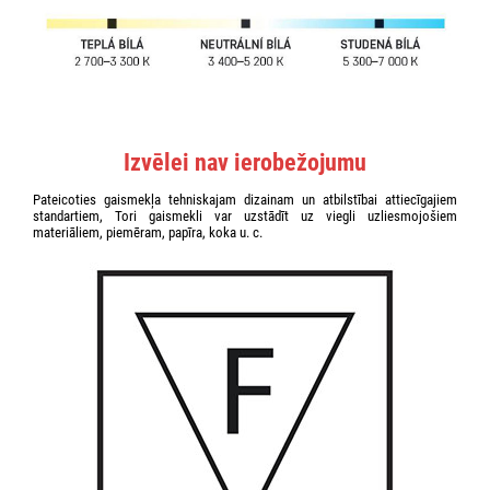
Izvēlei nav ierobežojumu
Pateicoties gaismekļa tehniskajam dizainam un atbilstībai attiecīgajiem
standartiem, Tori gaismekli var uzstādīt uz viegli uzliesmojošiem
materiāliem, piemēram, papīra, koka u. c.