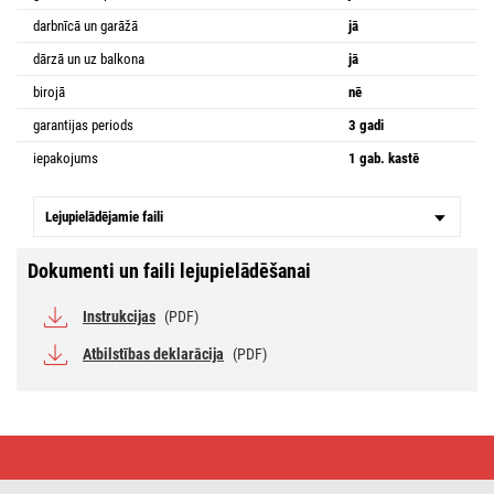
darbnīcā un garāžā
jā
dārzā un uz balkona
jā
birojā
nē
garantijas periods
3 gadi
iepakojums
1 gab. kastē
Lejupielādējamie faili
Dokumenti un faili lejupielādēšanai
Instrukcijas
(PDF)
Atbilstības deklarācija
(PDF)
LED
lampa
TORI,
22 cm,