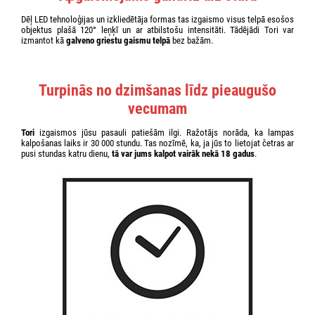
Dēļ LED tehnoloģijas un izkliedētāja formas tas izgaismo visus telpā esošos
objektus plašā 120° leņķī un ar atbilstošu intensitāti. Tādējādi Tori var
izmantot kā
galveno griestu gaismu telpā
bez bažām.
Turpinās no dzimšanas līdz pieaugušo
vecumam
Tori
izgaismos jūsu pasauli patiešām ilgi. Ražotājs norāda, ka lampas
kalpošanas laiks ir 30 000 stundu. Tas nozīmē, ka, ja jūs to lietojat četras ar
pusi stundas katru dienu,
tā var jums kalpot vairāk nekā 18 gadus
.