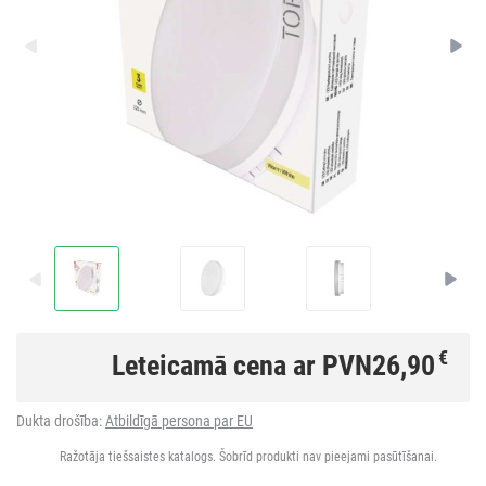
€
Leteicamā cena ar PVN
26,90
Dukta drošība:
Atbildīgā persona par EU
Ražotāja tiešsaistes katalogs. Šobrīd produkti nav pieejami pasūtīšanai.