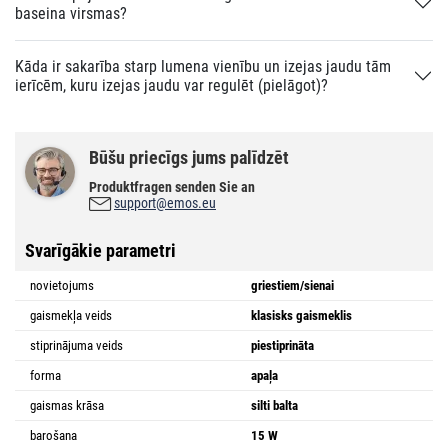
baseina virsmas?
Kāda ir sakarība starp lumena vienību un izejas jaudu tām
ierīcēm, kuru izejas jaudu var regulēt (pielāgot)?
Būšu priecīgs jums palīdzēt
Produktfragen senden Sie an
support@emos.eu
Svarīgākie parametri
novietojums
griestiem/sienai
gaismekļa veids
klasisks gaismeklis
stiprinājuma veids
piestiprināta
forma
apaļa
gaismas krāsa
silti balta
barošana
15 W