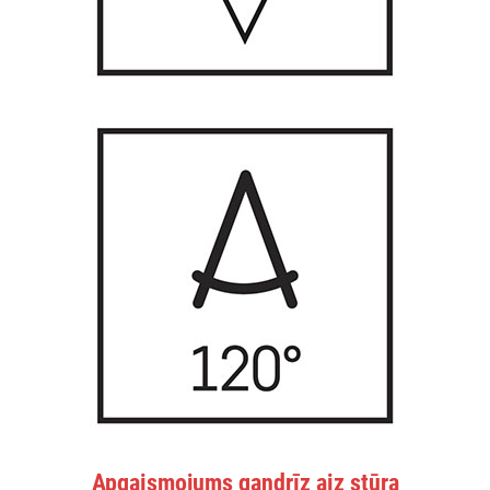
Apgaismojums gandrīz aiz stūra