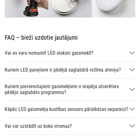
FAQ – bieži uzdotie jautājumi
Vai es varu nomainīt LED sloksni gaismeklī?
Kuriem LED paneļiem ir pēdējā saglabātā režīma atmiņa?
Kuriem pievienotajiem gaismekļiem ir iespēja atcerēties
pēdējo saglabāto programmu?
Kāpēc LED gaismekļa kustības sensors pārslēdzas nepareizi?
Vai var uzstādīt uz koka virsmas?