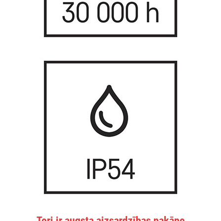
Tori ir augsta aizsardzības pakāpe