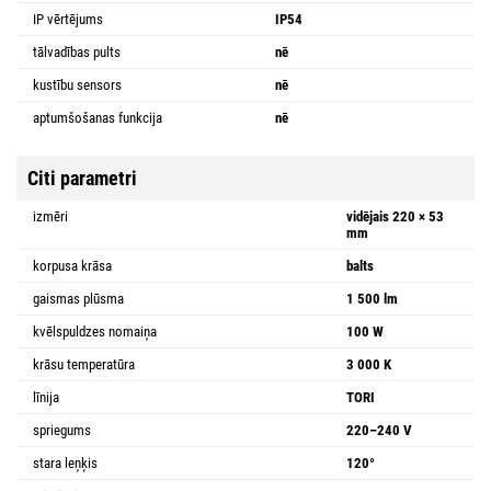
IP vērtējums
IP54
tālvadības pults
nē
kustību sensors
nē
aptumšošanas funkcija
nē
Citi parametri
izmēri
vidējais 220 × 53
mm
korpusa krāsa
balts
gaismas plūsma
1 500 lm
kvēlspuldzes nomaiņa
100 W
krāsu temperatūra
3 000 K
līnija
TORI
spriegums
220–240 V
stara leņķis
120°