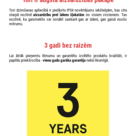
Tori dzimšanas apliecībā ir piešķirts IP54 novērtējums iekštelpām, kas cita
starpā nozīmē
aizsardzību pret ūdens šļakatām
no visiem virzieniem. Tas
nozīmē, ka gaismeklis var nonākt saskarē gan ar ūdeni, gan gaisā esošo
mitrumu.
3 gadi bez raizēm
Lai ātrāk pieņemtu lēmumu un garantētu izvēlēto produktu kvalitāti, ir
papildu priekšrocība -
vienu gadu garāka garantija
nekā likumīgā.