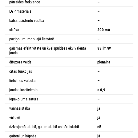
pārraides frekvence
–
LGP materiāls
–
balss asistentu vadība
–
strāva
200 mA
paziņojumi mobilajā lietotnē
–
gaismas efektivitāte un kvēlspuldzes ekvivalenta
83 lm/W
jauda
difuzora veids
pienaina
citas funkcijas
–
lietotnes valodas
–
jaudas koeficients
> 0,9
iepakojuma saturs
–
vannasistabā
jā
virtuvē
jā
dzīvojamā istabā, guļamistabā un bērnistabā
nē
gaitenī un kāpnēs
jā