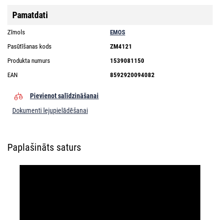
Pamatdati
Zīmols
EMOS
Pasūtīšanas kods
ZM4121
Produkta numurs
1539081150
EAN
8592920094082
Pievienot salīdzināšanai
Dokumenti lejupielādēšanai
Paplašināts saturs