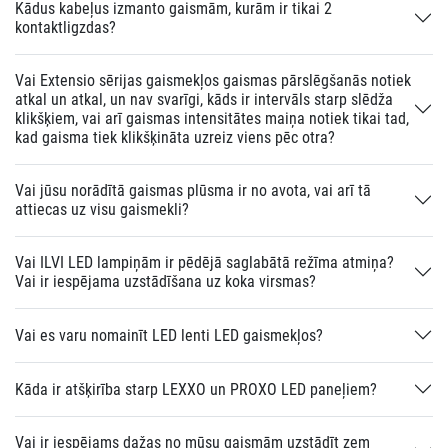
Kādus kabeļus izmanto gaismām, kurām ir tikai 2
kontaktligzdas?
Vai Extensio sērijas gaismekļos gaismas pārslēgšanās notiek
atkal un atkal, un nav svarīgi, kāds ir intervāls starp slēdža
klikšķiem, vai arī gaismas intensitātes maiņa notiek tikai tad,
kad gaisma tiek klikšķināta uzreiz viens pēc otra?
Vai jūsu norādītā gaismas plūsma ir no avota, vai arī tā
attiecas uz visu gaismekli?
Vai ILVI LED lampiņām ir pēdējā saglabātā režīma atmiņa?
Vai ir iespējama uzstādīšana uz koka virsmas?
Vai es varu nomainīt LED lenti LED gaismekļos?
Kāda ir atšķirība starp LEXXO un PROXO LED paneļiem?
Vai ir iespējams dažas no mūsu gaismām uzstādīt zem