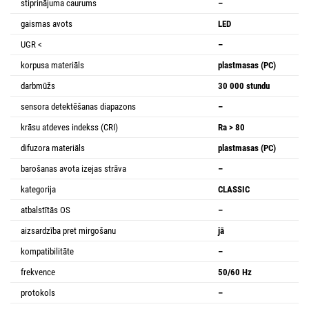
stiprinājuma caurums
–
gaismas avots
LED
UGR <
–
korpusa materiāls
plastmasas (PC)
darbmūžs
30 000 stundu
sensora detektēšanas diapazons
–
krāsu atdeves indekss (CRI)
Ra > 80
difuzora materiāls
plastmasas (PC)
barošanas avota izejas strāva
–
kategorija
CLASSIC
atbalstītās OS
–
aizsardzība pret mirgošanu
jā
kompatibilitāte
–
frekvence
50/60 Hz
protokols
–