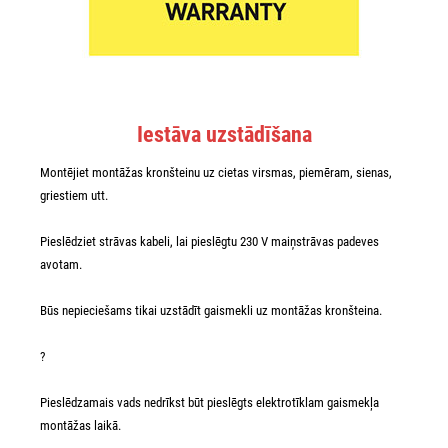
Iestāva uzstādīšana
Montējiet montāžas kronšteinu uz cietas virsmas, piemēram, sienas,
griestiem utt.
Pieslēdziet strāvas kabeli, lai pieslēgtu 230 V maiņstrāvas padeves
avotam.
Būs nepieciešams tikai uzstādīt gaismekli uz montāžas kronšteina.
?
Pieslēdzamais vads nedrīkst būt pieslēgts elektrotīklam gaismekļa
montāžas laikā.