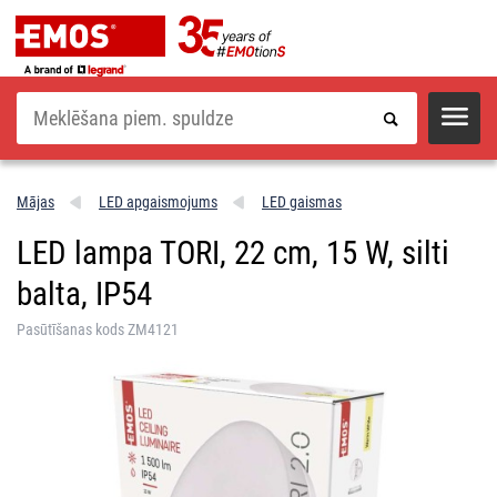
Meklēšana
Mājas
LED apgaismojums
LED gaismas
LED lampa TORI, 22 cm, 15 W, silti
balta, IP54
Pasūtīšanas kods ZM4121