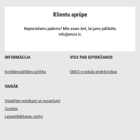
15 W,
silti
Klientu aprūpe
balta,
IP54
Nepieciešams padoms? Mēs esam šeit, lai jums palīdzētu
info@emos.lv.
INFORMĀCIJA
VISS PAR IEPIRKŠANOS
Konfidencialitātes politika
EMOS e-veikala priekšrocības
VAIRĀK
Vispārīgie noteikumi un nosacījumi
Cookies
Lejupielādēšanas centrs