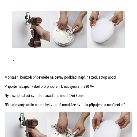
?
Montážní konzoli připevněte na pevný podklad, např. na zeď, strop apod.
Připojte napájecí kabel pro připojení k napájecí síti 230 V~.
Nyní už jen stačí svítidlo nasadit na montážní konzoli.
?Připojovaný vodič nesmí být v době montáže svítidla připojen na napájecí síť.