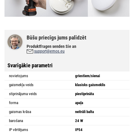
Būšu priecīgs jums palīdzēt
Produktfragen senden Sie an
support@emos.eu
Svarīgākie parametri
novietojums
griestiem/sienai
gaismekļa veids
klasisks gaismeklis
stiprinājuma veids
piestiprināta
forma
apaļa
gaismas krāsa
neitrāli balta
barošana
24 W
IP vērtējums
IP54