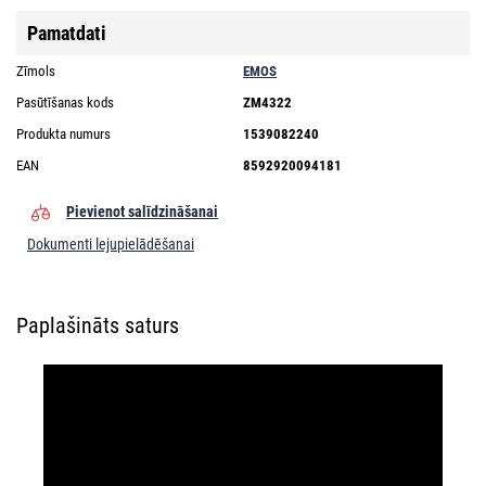
Pamatdati
Zīmols
EMOS
Pasūtīšanas kods
ZM4322
Produkta numurs
1539082240
EAN
8592920094181
Pievienot salīdzināšanai
Dokumenti lejupielādēšanai
Paplašināts saturs