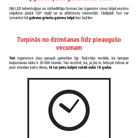
Dēļ LED tehnoloģijas un izkliedētāja formas tas izgaismo visus telpā esošos
objektus plašā 120° leņķī un ar atbilstošu intensitāti. Tādējādi Tori var
izmantot kā
galveno griestu gaismu telpā
bez bažām.
Turpinās no dzimšanas līdz pieaugušo
vecumam
Tori
izgaismos jūsu pasauli patiešām ilgi. Ražotājs norāda, ka lampas
kalpošanas laiks ir 30 000 stundu. Tas nozīmē, ka, ja jūs to lietojat četras ar
pusi stundas katru dienu,
tā var jums kalpot vairāk nekā 18 gadus
.