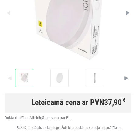
€
Leteicamā cena ar PVN
37,90
Dukta drošība:
Atbildīgā persona par EU
Ražotāja tiešsaistes katalogs. Šobrīd produkti nav pieejami pasūtīšanai.