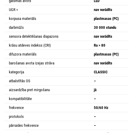
gaismas avots
LED
UGR <
nav norādīts
korpusa materiāls
plastmasas (PC)
darbmūžs
30 000 stundu
sensora detektēšanas diapazons
nav norādīts
krāsu atdeves indekss (CRI)
Ra > 80
difuzora materiāls
plastmasas (PC)
barošanas avota izejas strāva
nav norādīts
kategorija
CLASSIC
atbalstītās OS
–
aizsardzība pret mirgošanu
jā
kompatibilitāte
–
frekvence
50/60 Hz
protokols
–
pārraides frekvence
–