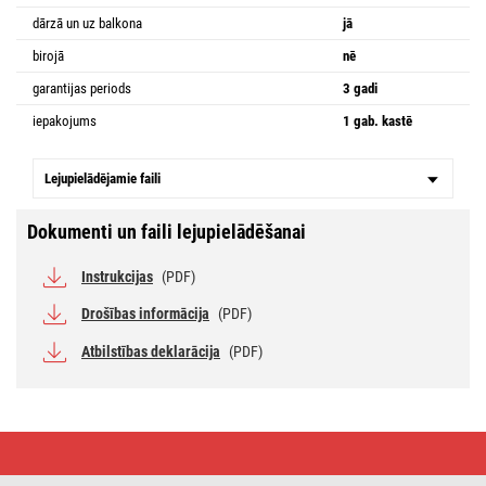
dārzā un uz balkona
jā
birojā
nē
garantijas periods
3 gadi
iepakojums
1 gab. kastē
Lejupielādējamie faili
Dokumenti un faili lejupielādēšanai
Instrukcijas
(PDF)
Drošības informācija
(PDF)
Atbilstības deklarācija
(PDF)
LED
lampa
TORI,