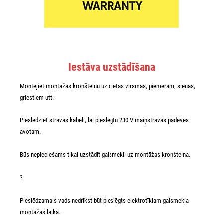
Iestāva uzstādīšana
Montējiet montāžas kronšteinu uz cietas virsmas, piemēram, sienas,
griestiem utt.
Pieslēdziet strāvas kabeli, lai pieslēgtu 230 V maiņstrāvas padeves
avotam.
Būs nepieciešams tikai uzstādīt gaismekli uz montāžas kronšteina.
?
Pieslēdzamais vads nedrīkst būt pieslēgts elektrotīklam gaismekļa
montāžas laikā.