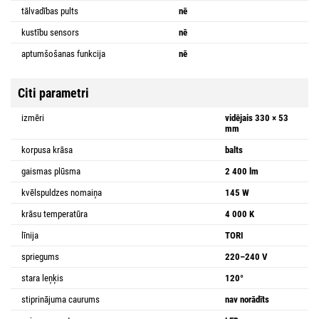
tālvadības pults
nē
kustību sensors
nē
aptumšošanas funkcija
nē
Citi parametri
izmēri
vidējais 330 × 53
mm
korpusa krāsa
balts
gaismas plūsma
2 400 lm
kvēlspuldzes nomaiņa
145 W
krāsu temperatūra
4 000 K
līnija
TORI
spriegums
220–240 V
stara leņķis
120°
stiprinājuma caurums
nav norādīts