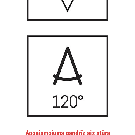
Apgaismojums gandrīz aiz stūra