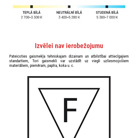
Izvēlei nav ierobežojumu
Pateicoties gaismekļa tehniskajam dizainam un atbilstībai attiecīgajiem
standartiem, Tori gaismekli var uzstādīt uz viegli uzliesmojošiem
materiāliem, piemēram, papīra, koka u. c.