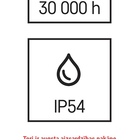
Tori ir augsta aizsardzības pakāpe