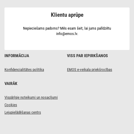
33 cm,
24 W,
neitrāli
Klientu aprūpe
balta,
IP54
Nepieciešams padoms? Mēs esam šeit, lai jums palīdzētu
info@emos.lv.
INFORMĀCIJA
VISS PAR IEPIRKŠANOS
Konfidencialitātes politika
EMOS e-veikala priekšrocības
VAIRĀK
Vispārīgie noteikumi un nosacījumi
Cookies
Lejupielādēšanas centrs