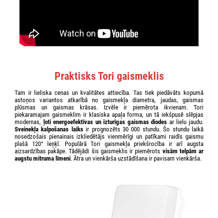
Praktisks Tori gaismeklis
Tam ir lieliska cenas un kvalitātes attiecība. Tas tiek piedāvāts kopumā
astoņos variantos atkarībā no gaismekļa diametra, jaudas, gaismas
plūsmas un gaismas krāsas. Izvēle ir piemērota ikvienam. Tori
piekaramajam gaismeklim ir klasiska apaļa forma, un tā iekšpusē slēpjas
modernas,
ļoti energoefektīvas un izturīgas gaismas diodes
ar lielu jaudu.
Sveinekļa kalpošanas laiks
ir prognozēts 30 000 stundu. Šo stundu laikā
nosedzošais pienainais izkliedētājs vienmērīgi un patīkami raidīs gaismu
plašā 120° leņķī. Populārā Tori gaismekļa priekšrocība ir arī augsta
aizsardzības pakāpe. Tādējādi šis gaismeklis ir piemērots
visām telpām ar
augstu mitruma līmeni
. Ātra un vienkārša uzstādīšana ir pavisam vienkārša.