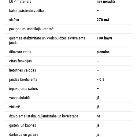
LGP materiāls
nav norādīts
balss asistentu vadība
–
strāva
270 mA
paziņojumi mobilajā lietotnē
–
gaismas efektivitāte un kvēlspuldzes ekvivalenta
100 lm/W
jauda
difuzora veids
pienaina
citas funkcijas
–
lietotnes valodas
–
jaudas koeficients
> 0,9
iepakojuma saturs
–
vannasistabā
jā
virtuvē
jā
dzīvojamā istabā, guļamistabā un bērnistabā
nē
gaitenī un kāpnēs
jā
darbnīcā un garāžā
jā