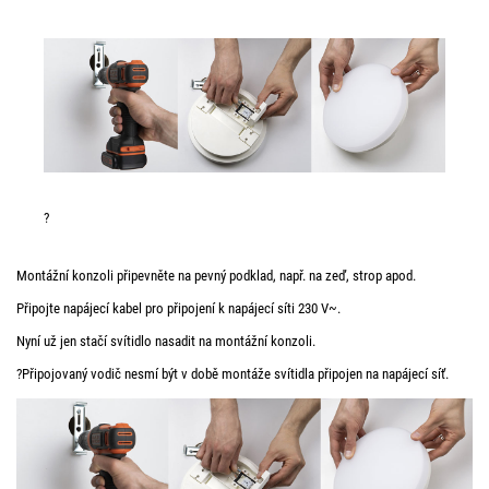
?
Montážní konzoli připevněte na pevný podklad, např. na zeď, strop apod.
Připojte napájecí kabel pro připojení k napájecí síti 230 V~.
Nyní už jen stačí svítidlo nasadit na montážní konzoli.
?Připojovaný vodič nesmí být v době montáže svítidla připojen na napájecí síť.