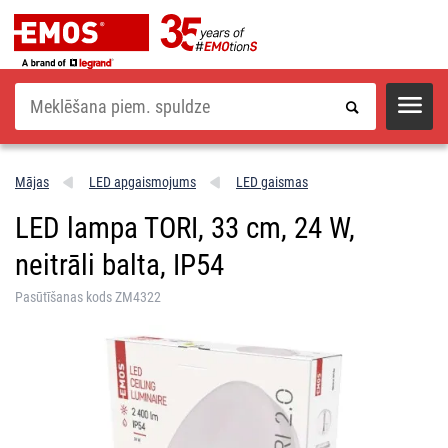
Meklēšana
Mājas
LED apgaismojums
LED gaismas
LED lampa TORI, 33 cm, 24 W,
neitrāli balta, IP54
Pasūtīšanas kods ZM4322