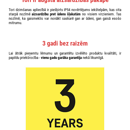
Tori dzimšanas apliecībā ir piešķirts IP54 novērtējums iekštelpām, kas cita
starpā nozīmē
aizsardzību pret ūdens šļakatām
no visiem virzieniem. Tas
nozīmē, ka gaismeklis var nonākt saskarē gan ar ūdeni, gan gaisā esošo
mitrumu.
3 gadi bez raizēm
Lai ātrāk pieņemtu lēmumu un garantētu izvēlēto produktu kvalitāti, ir
papildu priekšrocība -
vienu gadu garāka garantija
nekā likumīgā.