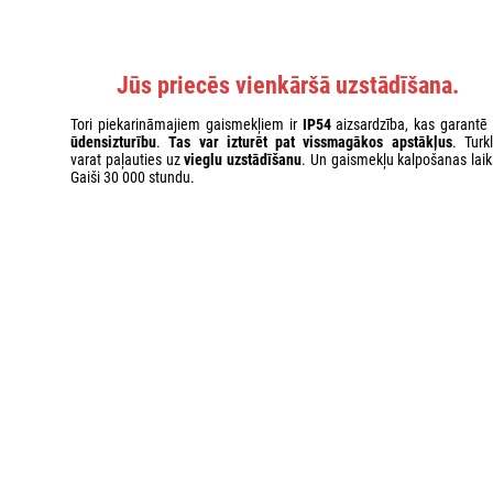
Jūs priecēs vienkāršā uzstādīšana.
Tori piekarināmajiem gaismekļiem ir
IP54
aizsardzība, kas garantē 
ūdensizturību
.
Tas var izturēt pat vissmagākos apstākļus
. Turk
varat paļauties uz
vieglu uzstādīšanu
. Un gaismekļu kalpošanas laik
Gaiši 30 000 stundu.