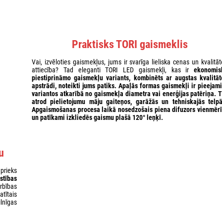
Praktisks TORI gaismeklis
Vai, izvēloties gaismekļus, jums ir svarīga lieliska cenas un kvalitā
attiecība? Tad eleganti TORI LED gaismekļi, kas ir
ekonomis
piestiprināmo gaismekļu
variants
,
kombinēts ar augstas kvalitāt
apstrādi
, noteikti jums patiks. Apaļās formas gaismekļi ir pieejam
variantos
atkarībā no gaismekļa diametra vai enerģijas patēriņa. T
atrod pielietojumu
māju gaiteņos, garāžās un tehniskajās telpā
Apgaismošanas procesa laikā nosedzošais piena difuzors vienmērī
un patīkami izkliedēs gaismu plašā 120° leņķī.
u
 prieks
stības
rbības
tītais
lnīgas