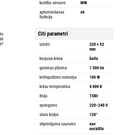
kustību sensors
MW
aptumšošanas
nē
funkcija
Citi parametri
to
lāt
s?
izmēri
220 × 53
mm
korpusa krāsa
balts
gaismas plūsma
1 500 lm
kvēlspuldzes nomaiņa
100 W
krāsu temperatūra
4 000 K
līnija
TORI
spriegums
220–240 V
stara leņķis
120°
stiprinājuma caurums
nav
norādīts