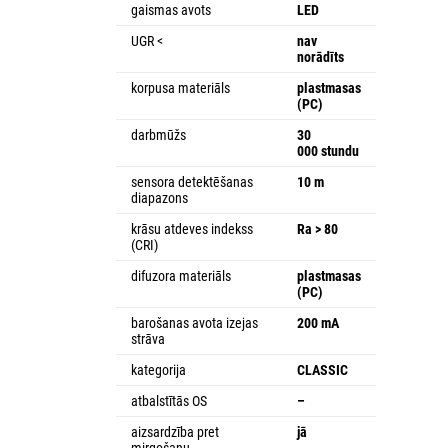
gaismas avots
LED
UGR <
nav
norādīts
korpusa materiāls
plastmasas
(PC)
darbmūžs
30
000 stundu
sensora detektēšanas
10 m
diapazons
krāsu atdeves indekss
Ra > 80
(CRI)
difuzora materiāls
plastmasas
(PC)
barošanas avota izejas
200 mA
strāva
kategorija
CLASSIC
atbalstītās OS
–
aizsardzība pret
jā
mirgošanu