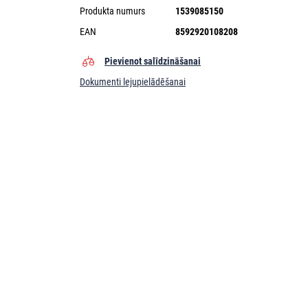
Produkta numurs
1539085150
EAN
8592920108208
Pievienot salīdzināšanai
Dokumenti lejupielādēšanai