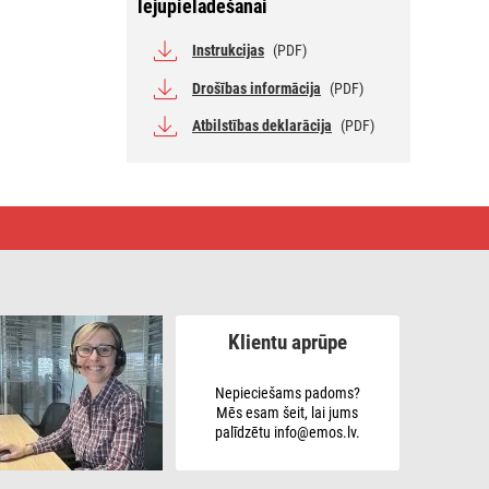
lejupielādēšanai
Instrukcijas
(PDF)
Drošības informācija
(PDF)
Atbilstības deklarācija
(PDF)
Klientu aprūpe
Nepieciešams padoms?
Mēs esam šeit, lai jums
palīdzētu info@emos.lv.