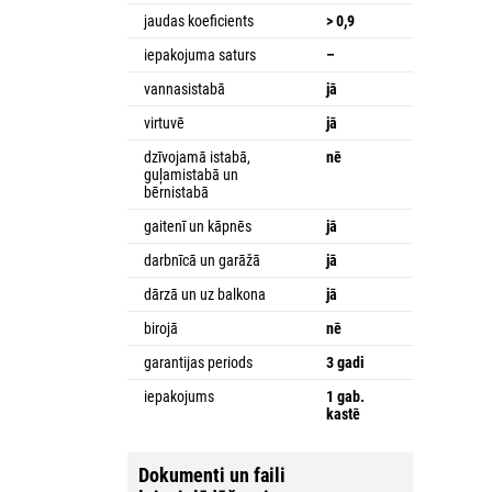
jaudas koeficients
> 0,9
iepakojuma saturs
–
vannasistabā
jā
virtuvē
jā
dzīvojamā istabā,
nē
guļamistabā un
bērnistabā
gaitenī un kāpnēs
jā
darbnīcā un garāžā
jā
dārzā un uz balkona
jā
birojā
nē
garantijas periods
3 gadi
iepakojums
1 gab.
kastē
Dokumenti un faili