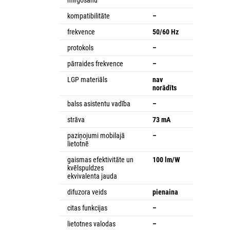
kompatibilitāte
–
frekvence
50/60 Hz
protokols
–
pārraides frekvence
–
LGP materiāls
nav
norādīts
balss asistentu vadība
–
strāva
73 mA
paziņojumi mobilajā
–
lietotnē
gaismas efektivitāte un
100 lm/W
kvēlspuldzes
ekvivalenta jauda
difuzora veids
pienaina
citas funkcijas
–
lietotnes valodas
–