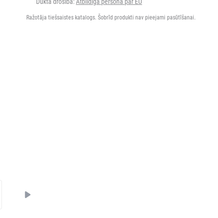
Dukta drošība:
Atbildīgā persona par EU
Ražotāja tiešsaistes katalogs. Šobrīd produkti nav pieejami pasūtīšanai.