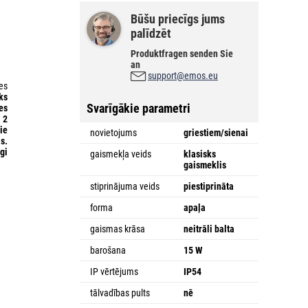
Būšu priecīgs jums
palīdzēt
Produktfragen senden Sie
an
support@emos.eu
tes
ks
Svarīgākie parametri
es
i
2
ie
novietojums
griestiem/sienai
s.
gi
gaismekļa veids
klasisks
gaismeklis
stiprinājuma veids
piestiprināta
forma
apaļa
gaismas krāsa
neitrāli balta
barošana
15 W
IP vērtējums
IP54
tālvadības pults
nē