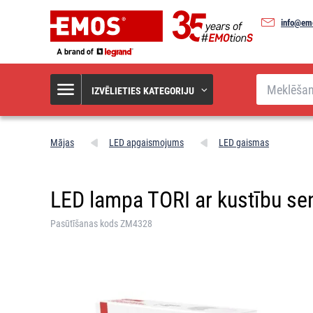
info@em
Meklēšana
IZVĒLIETIES KATEGORIJU
Mājas
LED apgaismojums
LED gaismas
LED lampa TORI ar kustību sens
Pasūtīšanas kods ZM4328