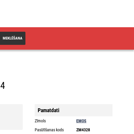
MEKLĒŠANA
54
Pamatdati
Zīmols
EMOS
Pasūtīšanas kods
ZM4328