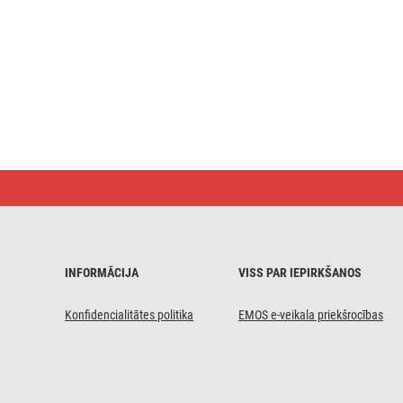
LED
lampa
TORI
ar
kustību
sensoru,
22 cm,
INFORMĀCIJA
VISS PAR IEPIRKŠANOS
15 W,
neitrāli
balta,
Konfidencialitātes politika
EMOS e-veikala priekšrocības
IP54