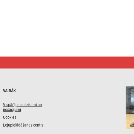
VAIRĀK
Vispārīgie noteikumi un
nosacījumi
Cookies
Lejupielādēšanas centrs