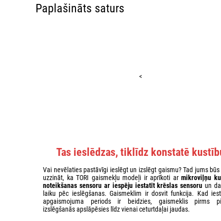
Paplašināts saturs
<
Tas ieslēdzas, tiklīdz konstatē kustīb
Vai nevēlaties pastāvīgi ieslēgt un izslēgt gaismu? Tad jums būs
uzzināt, ka TORI gaismekļu modeļi ir aprīkoti ar
mikroviļņu ku
noteikšanas sensoru
ar iespēju iestatīt krēslas sensoru
un da
laiku pēc ieslēgšanas. Gaismeklim ir dosvit funkcija. Kad iesta
apgaismojuma periods ir beidzies, gaismeklis pirms pi
izslēgšanās apslāpēsies līdz vienai ceturtdaļai jaudas.