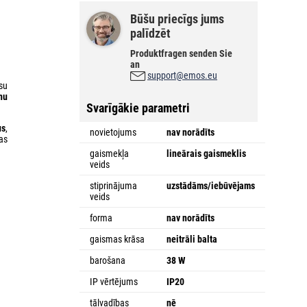
Būšu priecīgs jums
palīdzēt
Produktfragen senden Sie
an
support@emos.eu
su
nu
Svarīgākie parametri
us
,
novietojums
nav norādīts
das
gaismekļa
lineārais gaismeklis
veids
stiprinājuma
uzstādāms/iebūvējams
veids
forma
nav norādīts
gaismas krāsa
neitrāli balta
barošana
38 W
IP vērtējums
IP20
tālvadības
nē