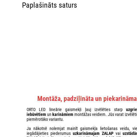
Paplašināts saturs
Montāža, padziļināta un piekarināma
ORTO LED lineārie gaismekļi ļauj izvēlēties starp
uzgri
iebūvētiem
un
karināmiem
montāžas veidiem. Jūs varat izvēlēti
piemērotāko variantu.
Ja nākotnē nolemjat mainīt gaismekļa lietošanas veidu, vie
iegādājieties piederumus
uzkarināmajam ZALAP
vai
uzstād