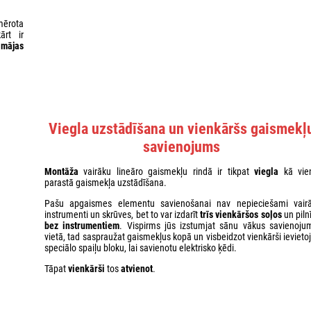
ērota
ārt ir
ī
mājas
Viegla uzstādīšana un vienkāršs gaismekļ
savienojums
Montāža
vairāku lineāro gaismekļu rindā ir tikpat
viegla
kā vie
parastā gaismekļa uzstādīšana.
Pašu apgaismes elementu savienošanai nav nepieciešami vairā
instrumenti un skrūves, bet to var izdarīt
trīs vienkāršos soļos
un piln
bez instrumentiem
. Vispirms jūs izstumjat sānu vākus savienoju
vietā, tad saspraužat gaismekļus kopā un visbeidzot vienkārši ievieto
speciālo spaiļu bloku, lai savienotu elektrisko ķēdi.
Tāpat
vienkārši
tos
atvienot
.