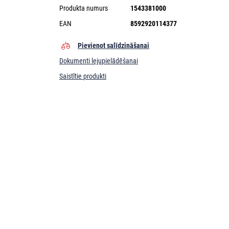
Produkta numurs
1543381000
EAN
8592920114377
Pievienot salīdzināšanai
Dokumenti lejupielādēšanai
Saistītie produkti