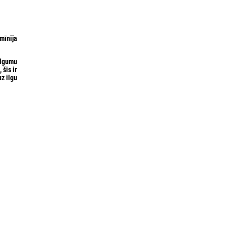
mīnija
ilgumu
, šis ir
z ilgu