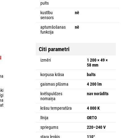
pults
kustību
nē
sensors
aptumšošanas
nē
funkcija
Citi parametri
u
izmēri
1 200 × 49 ×
58 mm
korpusa krāsa
balts
na
gaismas plūsma
4 200 lm
ki
kvēlspuldzes
nav norādīts
īgi
nomaiņa
ma
jat
krāsu temperatūra
4 000 K
līnija
ORTO
spriegums
220–240 V
stara leņķis
110°