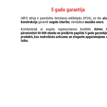
5 gadu garantija
ORTO sērija ir paredzēta lietošanai iekštelpās (IP20), un tās
alu
konstrukcija
garantē
augstu izturību
, vienlaikus
mazāku svaru
.
Kombinācijā ar augstu izgatavošanas kvalitāti,
dzīves 
pārsniedzot
50 000 stundu
un
piešķirto papildu 5 gadu garantiju
produkts, kas nodrošinās
uzticamu
un
elegantu
apgaismojumu u
laiku.