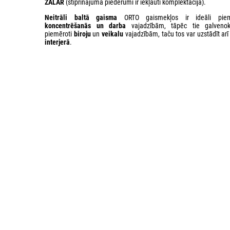
ZALAR
(stiprinājuma piederumi ir iekļauti komplektācijā).
Neitrāli baltā gaisma
ORTO gaismekļos ir ideāli piem
koncentrēšanās un
darba
vajadzībām, tāpēc tie galvenok
piemēroti
biroju
un
veikalu
vajadzībām, taču tos var uzstādīt ar
interjerā
.