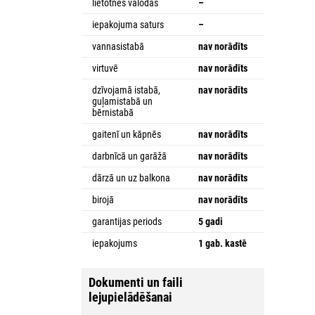
lietotnes valodas
–
iepakojuma saturs
–
vannasistabā
nav norādīts
virtuvē
nav norādīts
dzīvojamā istabā,
nav norādīts
guļamistabā un
bērnistabā
gaitenī un kāpnēs
nav norādīts
darbnīcā un garāžā
nav norādīts
dārzā un uz balkona
nav norādīts
birojā
nav norādīts
garantijas periods
5 gadi
iepakojums
1 gab. kastē
Dokumenti un faili
lejupielādēšanai