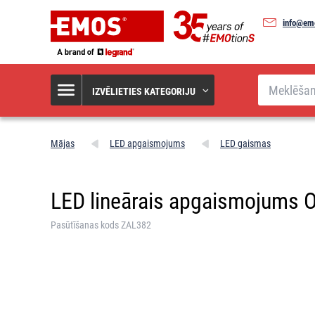
info@em
Meklēšana
IZVĒLIETIES KATEGORIJU
Mājas
LED apgaismojums
LED gaismas
LED lineārais apgaismojums OR
Pasūtīšanas kods ZAL382