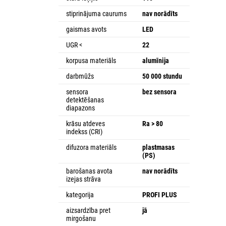
stiprinājuma caurums
nav norādīts
gaismas avots
LED
UGR <
22
korpusa materiāls
alumīnija
darbmūžs
50 000 stundu
sensora
bez sensora
detektēšanas
diapazons
krāsu atdeves
Ra > 80
indekss (CRI)
difuzora materiāls
plastmasas
(PS)
barošanas avota
nav norādīts
izejas strāva
kategorija
PROFI PLUS
aizsardzība pret
jā
mirgošanu