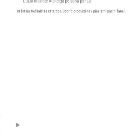
Dukta drošība:
Atbildīgā persona par EU
Ražotāja tiešsaistes katalogs. Šobrīd produkti nav pieejami pasūtīšanai.