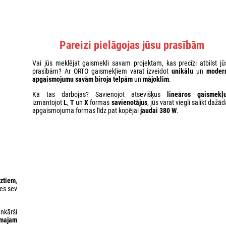
Pareizi pielāgojas jūsu prasībām
Vai jūs meklējat gaismekli savam projektam, kas precīzi atbilst jū
prasībām? Ar ORTO gaismekļiem varat izveidot
unikālu
un
moder
apgaismojumu savām biroja telpām
un
mājoklim
.
Kā tas darbojas? Savienojot atsevišķus
lineāros gaismekļ
izmantojot
L
,
T
un
X
formas
savienotājus
, jūs varat viegli salikt dažā
apgaismojuma formas līdz pat kopējai
jaudai 380 W
.
eztiem
,
es sev
nkārši
āmajam