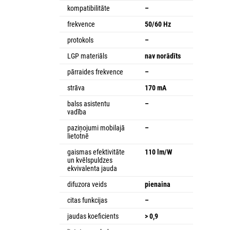
kompatibilitāte
–
frekvence
50/60 Hz
protokols
–
LGP materiāls
nav norādīts
pārraides frekvence
–
strāva
170 mA
balss asistentu
–
vadība
paziņojumi mobilajā
–
lietotnē
gaismas efektivitāte
110 lm/W
un kvēlspuldzes
ekvivalenta jauda
difuzora veids
pienaina
citas funkcijas
–
jaudas koeficients
> 0,9