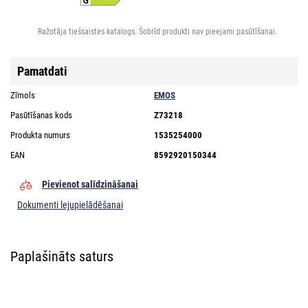
Ražotāja tiešsaistes katalogs. Šobrīd produkti nav pieejami pasūtīšanai.
Pamatdati
Zīmols
EMOS
Pasūtīšanas kods
Z73218
Produkta numurs
1535254000
EAN
8592920150344
Pievienot salīdzināšanai
Dokumenti lejupielādēšanai
Paplašināts saturs