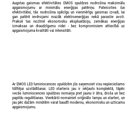
Augstas gaismas efektivitātes EMOS spuldzes nodrošina maksimālu
apgaismojumu ar minimālu enerģijas patēriņu. Pateicoties šai
efektivitātei, tās nodrošina spēcīgu un vienmērīgu gaismas izvadi, lai
gan patērē ievērojami mazāk elektroenerģijas nekā parastie avoti.
Praksē tas nozīmē ekonomisku ekspluatāciju, zemākas enerģijas
izmaksas un draudzīgumu videi - bez kompromisiem attiecībā uz
apgaismojuma kvalitāti vai intensitāti.
Ar EMOS LED luminiscences spuldzēm jūs saņemsiet visu nepieciešamo
tūlītējai uzstādīšanai. LED starteris jau ir iekļauts komplektā, tāpēc
vecās luminiscences spuldzes nomaiņa pret jaunu ir ātra, droša un bez
papildu regulēšanas. Vienkārši nomainiet oriģinālo lampu un starteri, un
jau pēc dažām minūtēm varat baudīt modernu, ekonomisku un uzticamu
apgaismojumu.