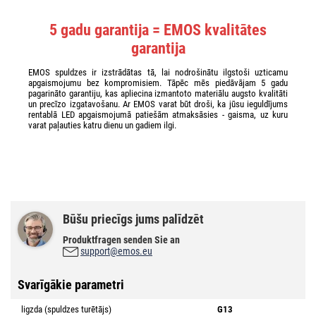
5 gadu garantija = EMOS kvalitātes
garantija
EMOS spuldzes ir izstrādātas tā, lai nodrošinātu ilgstoši uzticamu
apgaismojumu bez kompromisiem. Tāpēc mēs piedāvājam 5 gadu
pagarināto garantiju, kas apliecina izmantoto materiālu augsto kvalitāti
un precīzo izgatavošanu. Ar EMOS varat būt droši, ka jūsu ieguldījums
rentablā LED apgaismojumā patiešām atmaksāsies - gaisma, uz kuru
varat paļauties katru dienu un gadiem ilgi.
Būšu priecīgs jums palīdzēt
Produktfragen senden Sie an
support@emos.eu
Svarīgākie parametri
ligzda (spuldzes turētājs)
G13