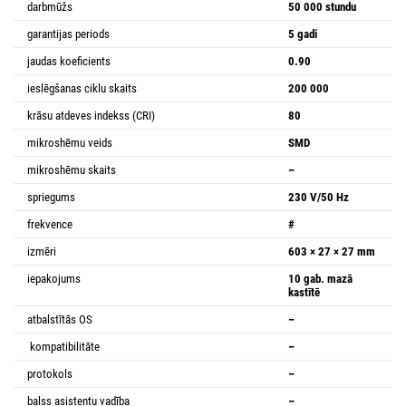
darbmūžs
50 000 stundu
garantijas periods
5 gadi
jaudas koeficients
0.90
ieslēgšanas ciklu skaits
200 000
krāsu atdeves indekss (CRI)
80
mikroshēmu veids
SMD
mikroshēmu skaits
–
spriegums
230 V/50 Hz
frekvence
#
izmēri
603 × 27 × 27 mm
iepakojums
10 gab. mazā
kastītē
atbalstītās OS
–
kompatibilitāte
–
protokols
–
balss asistentu vadība
–