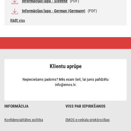
Informācijas lapa - Slovene
(PDF)
Informācijas lapa - German (Germany)
(PDF)
Rādīt visu
LED
luminiscences
lampa
T8
6,5
W
Klientu aprūpe
60
cm
Auksti
balta
Nepieciešams padoms? Mēs esam šeit, lai jums palīdzētu
info@emos.lv.
INFORMĀCIJA
VISS PAR IEPIRKŠANOS
Konfidencialitātes politika
EMOS e-veikala priekšrocības