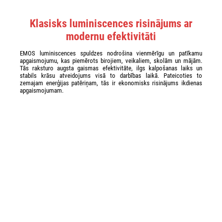
Klasisks luminiscences risinājums ar
modernu efektivitāti
EMOS luminiscences spuldzes nodrošina vienmērīgu un patīkamu
apgaismojumu, kas piemērots birojiem, veikaliem, skolām un mājām.
Tās raksturo augsta gaismas efektivitāte, ilgs kalpošanas laiks un
stabils krāsu atveidojums visā to darbības laikā. Pateicoties to
zemajam enerģijas patēriņam, tās ir ekonomisks risinājums ikdienas
apgaismojumam.