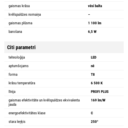
gaismas krāsa
vēsi balta
kvēlspuldzes nomaiņa
–
gaismas plūsma
1 100 lm
barošana
6,5 W
Citi parametri
tehnoloģija
LED
aptumšojams
nē
forma
T8
krāsu temperatūra
6 500 K
līnija
PROFI PLUS
gaismas efektivitāte un kvēlspuldzes ekvivalenta
169 lm/W
jauda
energoefektivitātes klase
C
stara leņķis
250°