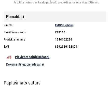
Ražotāja tiešsaistes katalogs. Šobrīd produkti nav pieejami pasūtīšanai.
Pamatdati
Zīmols
EMOS Lighting
Pasūtīšanas kods
ZB2110
Produkta numurs
1544102220
EAN
8592920152874
Pievienot salīdzināšanai
Dokumenti lejupielādēšanai
Paplašināts saturs