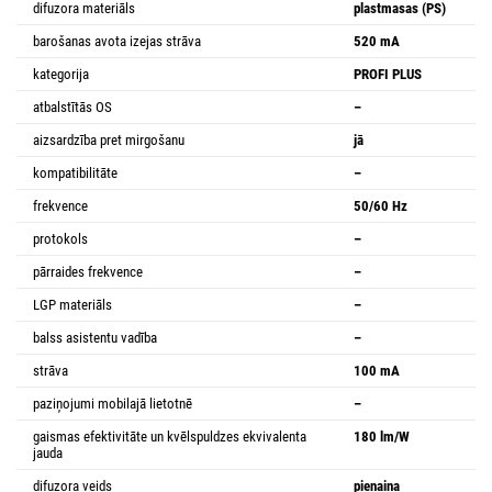
difuzora materiāls
plastmasas (PS)
barošanas avota izejas strāva
520 mA
kategorija
PROFI PLUS
atbalstītās OS
–
aizsardzība pret mirgošanu
jā
kompatibilitāte
–
frekvence
50/60 Hz
protokols
–
pārraides frekvence
–
LGP materiāls
–
balss asistentu vadība
–
strāva
100 mA
paziņojumi mobilajā lietotnē
–
gaismas efektivitāte un kvēlspuldzes ekvivalenta
180 lm/W
jauda
difuzora veids
pienaina