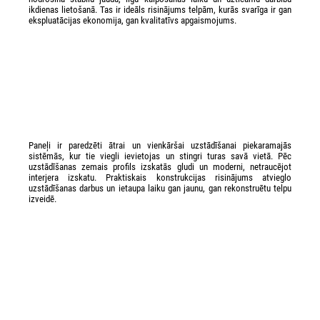
ikdienas lietošanā. Tas ir ideāls risinājums telpām, kurās svarīga ir gan
ekspluatācijas ekonomija, gan kvalitatīvs apgaismojums.
Paneļi ir paredzēti ātrai un vienkāršai uzstādīšanai piekaramajās
sistēmās, kur tie viegli ievietojas un stingri turas savā vietā. Pēc
uzstādīšanas zemais profils izskatās gludi un moderni, netraucējot
interjera izskatu. Praktiskais konstrukcijas risinājums atvieglo
uzstādīšanas darbus un ietaupa laiku gan jaunu, gan rekonstruētu telpu
izveidē.