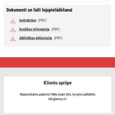
Dokumenti un faili lejupielādēšanai
Instrukcijas
(PDF)
Drošības informācija
(PDF)
Atbilstības deklarācija
(PDF)
LED
panelis
LUXXO
60
x
60
Klientu aprūpe
cm
/
32
mm,
Nepieciešams padoms? Mēs esam šeit, lai jums palīdzētu
22
info@emos.lv.
W,
4
000
lm,