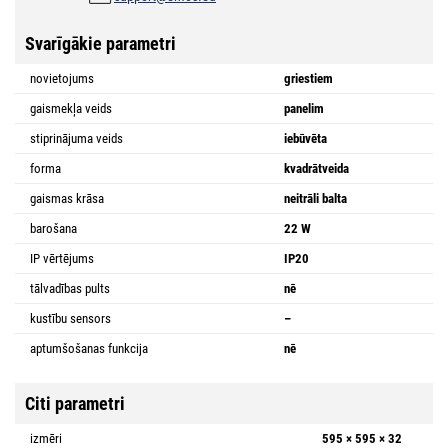
Svarīgākie parametri
novietojums
griestiem
gaismekļa veids
panelim
stiprinājuma veids
iebūvēta
forma
kvadrātveida
gaismas krāsa
neitrāli balta
barošana
22 W
IP vērtējums
IP20
tālvadības pults
nē
kustību sensors
–
aptumšošanas funkcija
nē
Citi parametri
izmēri
595 × 595 × 32