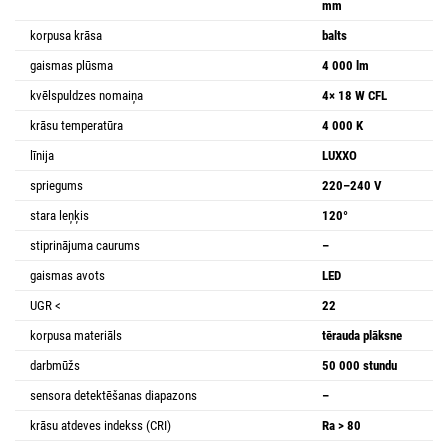
mm
korpusa krāsa
balts
gaismas plūsma
4 000 lm
kvēlspuldzes nomaiņa
4× 18 W CFL
krāsu temperatūra
4 000 K
līnija
LUXXO
spriegums
220–240 V
stara leņķis
120°
stiprinājuma caurums
–
gaismas avots
LED
UGR <
22
korpusa materiāls
tērauda plāksne
darbmūžs
50 000 stundu
sensora detektēšanas diapazons
–
krāsu atdeves indekss (CRI)
Ra > 80