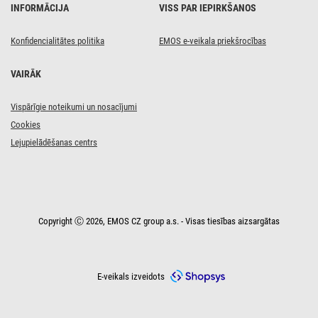
iebūvējamais,
INFORMĀCIJA
VISS PAR IEPIRKŠANOS
neitrāli
balts,
IP21
Konfidencialitātes politika
EMOS e-veikala priekšrocības
VAIRĀK
Vispārīgie noteikumi un nosacījumi
Cookies
Lejupielādēšanas centrs
Copyright Ⓒ 2026, EMOS CZ group a.s. - Visas tiesības aizsargātas
E-veikals izveidots