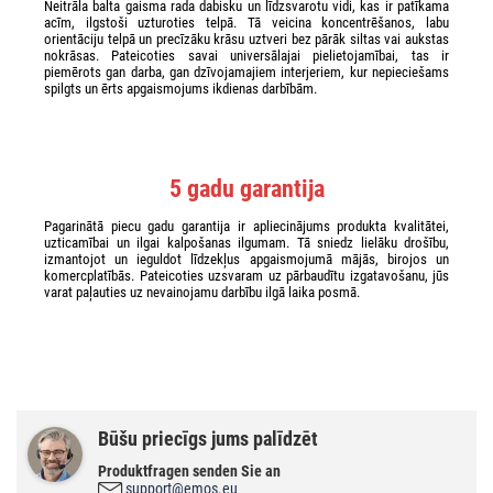
Neitrāla balta gaisma rada dabisku un līdzsvarotu vidi, kas ir patīkama
acīm, ilgstoši uzturoties telpā. Tā veicina koncentrēšanos, labu
orientāciju telpā un precīzāku krāsu uztveri bez pārāk siltas vai aukstas
nokrāsas. Pateicoties savai universālajai pielietojamībai, tas ir
piemērots gan darba, gan dzīvojamajiem interjeriem, kur nepieciešams
spilgts un ērts apgaismojums ikdienas darbībām.
5 gadu garantija
Pagarinātā piecu gadu garantija ir apliecinājums produkta kvalitātei,
uzticamībai un ilgai kalpošanas ilgumam. Tā sniedz lielāku drošību,
izmantojot un ieguldot līdzekļus apgaismojumā mājās, birojos un
komercplatībās. Pateicoties uzsvaram uz pārbaudītu izgatavošanu, jūs
varat paļauties uz nevainojamu darbību ilgā laika posmā.
Būšu priecīgs jums palīdzēt
Produktfragen senden Sie an
support@emos.eu