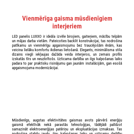
Vienmērīga gaisma mūsdienīgiem
interjeriem
LED panelis LUXXO ir ideāla izvēle birojiem, gaiteņiem, mācību telpām
un mājas darba vietām. Pateicoties backlit konstrukcijai, tas nodrošina
patīkamu un vienmērīgu apgaismojumu bez traucējošām ēnām, kas
veicina lielāku komfortu ikdienas lietošanā. Elegants, minimālisma stila
dizains viegli iekļaujas dažāda veida interjeros, un zemais profils
izskatās tīrs un neuzkrītošs. Uzticama darbība un ilgs kalpošanas laiks
padara to par praktisku risinājumu gan jaunām instalācijām, gan esošā
apgaismojuma modernizācijai.
Mūsdienīgs, augstas efektivitātes gaismas avots pārvērš enerģiju
gaismā efektīvāk nekā parastās tehnoloģijas, tādējādi palīdzot
samazināt elektroenerģijas patēriņu un ekspluatācijas izmaksas. Tas
nodrošina stabilu jaudu, ilgu kalpošanas laiku un uzticamu darbību