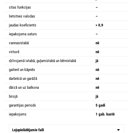
citas funkcijas
–
lietotnes valodas
–
jaudas koeficients
> 0,9
iepakojuma saturs
–
vannasistabā
nē
virtuvē
nē
dzīvojamā istabā, guļamistabā un bērnistabā
jā
gaitenī un kāpnēs
nē
darbnīcā un garāžā
nē
dārzā un uz balkona
nē
birojā
jā
garantijas periods
5 gadi
iepakojums
1 gab. kastē
Lejupielādējamie faili