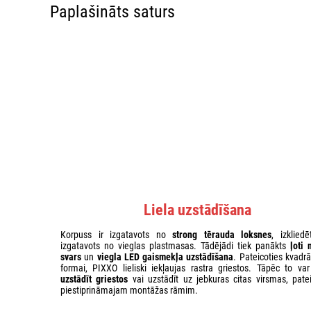
Paplašināts saturs
Liela uzstādīšana
Korpuss ir izgatavots no
strong tērauda loksnes
, izkliedē
izgatavots no vieglas plastmasas. Tādējādi tiek panākts
ļoti 
svars
un
viegla LED gaismekļa uzstādīšana
. Pateicoties kvadr
formai, PIXXO lieliski iekļaujas rastra griestos. Tāpēc to var 
uzstādīt griestos
vai uzstādīt uz jebkuras citas virsmas, patei
piestiprināmajam montāžas rāmim.