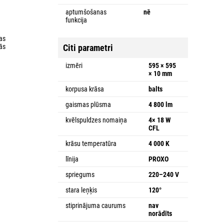
aptumšošanas
nē
funkcija
as
ās
Citi parametri
izmēri
595 × 595
× 10 mm
korpusa krāsa
balts
gaismas plūsma
4 800 lm
kvēlspuldzes nomaiņa
4× 18 W
CFL
krāsu temperatūra
4 000 K
līnija
PROXO
spriegums
220–240 V
stara leņķis
120°
stiprinājuma caurums
nav
norādīts