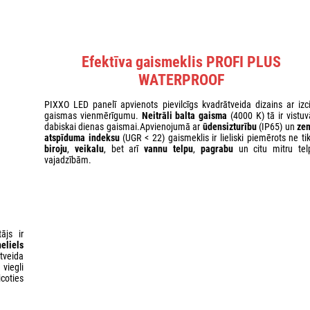
Efektīva gaismeklis PROFI PLUS
WATERPROOF
PIXXO LED panelī apvienots pievilcīgs kvadrātveida dizains ar izci
gaismas vienmērīgumu.
Neitrāli balta gaisma
(4000 K) tā ir vistuv
dabiskai dienas gaismai.Apvienojumā ar
ūdensizturību
(IP65) un
ze
atspīduma indeksu
(UGR < 22) gaismeklis ir lieliski piemērots ne ti
biroju
,
veikalu
, bet arī
vannu telpu
,
pagrabu
un citu mitru tel
vajadzībām.
tājs ir
neliels
ātveida
viegli
coties