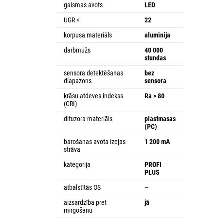
gaismas avots
LED
UGR <
22
korpusa materiāls
alumīnija
darbmūžs
40 000
stundas
sensora detektēšanas
bez
diapazons
sensora
krāsu atdeves indekss
Ra > 80
(CRI)
difuzora materiāls
plastmasas
(PC)
barošanas avota izejas
1 200 mA
strāva
kategorija
PROFI
PLUS
atbalstītās OS
–
aizsardzība pret
jā
mirgošanu