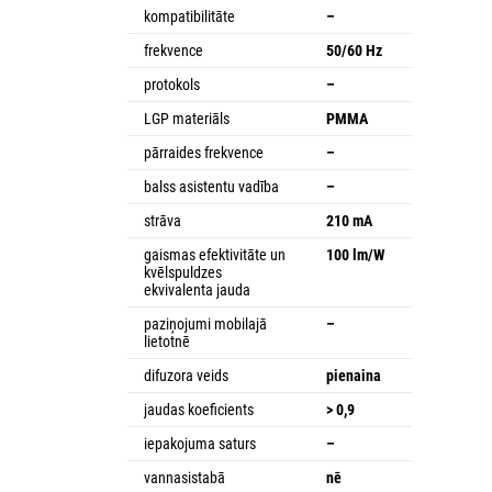
kompatibilitāte
–
frekvence
50/60 Hz
protokols
–
LGP materiāls
PMMA
pārraides frekvence
–
balss asistentu vadība
–
strāva
210 mA
gaismas efektivitāte un
100 lm/W
kvēlspuldzes
ekvivalenta jauda
paziņojumi mobilajā
–
lietotnē
difuzora veids
pienaina
jaudas koeficients
> 0,9
iepakojuma saturs
–
vannasistabā
nē