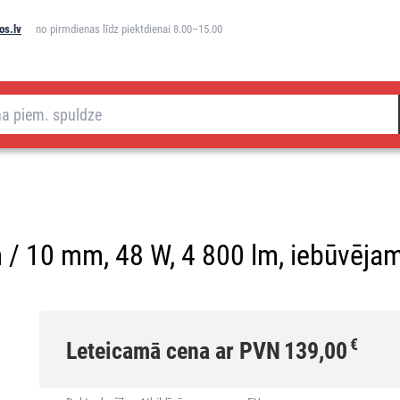
os.lv
no pirmdienas līdz piektdienai 8.00–15.00
/ 10 mm, 48 W, 4 800 lm, iebūvējamai
€
Leteicamā cena ar PVN
139,00