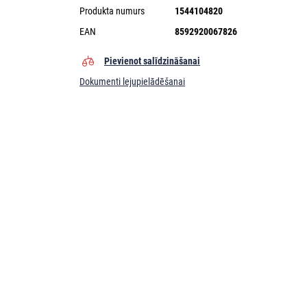
Produkta numurs
1544104820
EAN
8592920067826
Pievienot salīdzināšanai
Dokumenti lejupielādēšanai