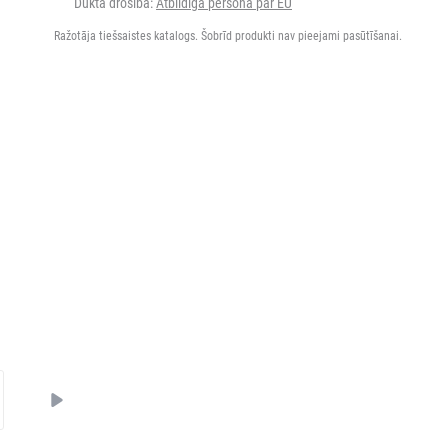
Dukta drošība:
Atbildīgā persona par EU
Ražotāja tiešsaistes katalogs. Šobrīd produkti nav pieejami pasūtīšanai.