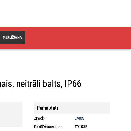
MEKLĒŠANA
s, neitrāli balts, IP66
Pamatdati
Zīmols
EMOS
Pasūtīšanas kods
ZR1532