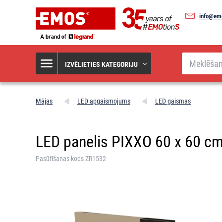
info@em
Meklēšana
IZVĒLIETIES KATEGORIJU
Mājas
LED apgaismojums
LED gaismas
LED panelis PIXXO 60 x 60 cm 
Pasūtīšanas kods ZR1532