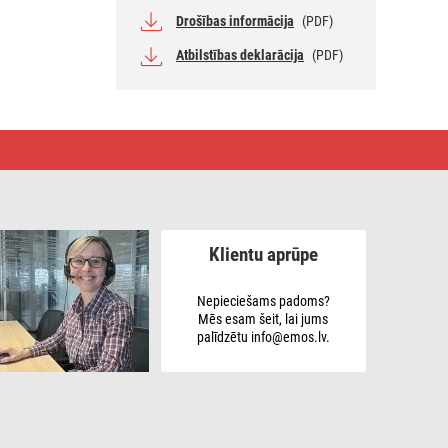
Drošības informācija
(PDF)
Atbilstības deklarācija
(PDF)
Klientu aprūpe
Nepieciešams padoms?
Mēs esam šeit, lai jums
palīdzētu info@emos.lv.