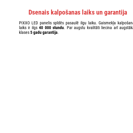
Dsenais kalpošanas laiks un garantija
PIXXO LED panelis spīdēs pasaulē ilgu laiku. Gaismekļa kalpošan
laiks ir ilgs
40 000 stundu
. Par augstu kvalitāti liecina arī augstāk
klases
5 gadu garantija
.