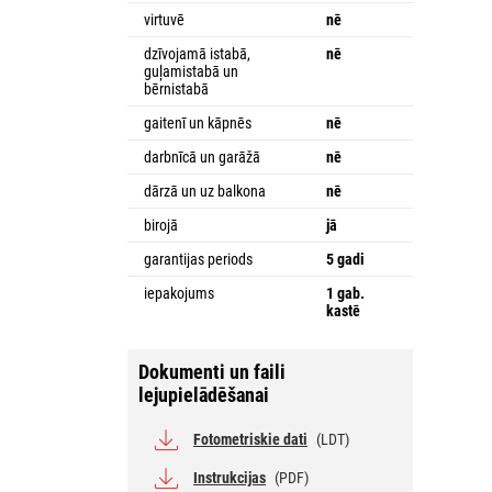
virtuvē
nē
dzīvojamā istabā,
nē
guļamistabā un
bērnistabā
gaitenī un kāpnēs
nē
darbnīcā un garāžā
nē
dārzā un uz balkona
nē
birojā
jā
garantijas periods
5 gadi
iepakojums
1 gab.
kastē
Dokumenti un faili
lejupielādēšanai
Fotometriskie dati
(LDT)
Instrukcijas
(PDF)