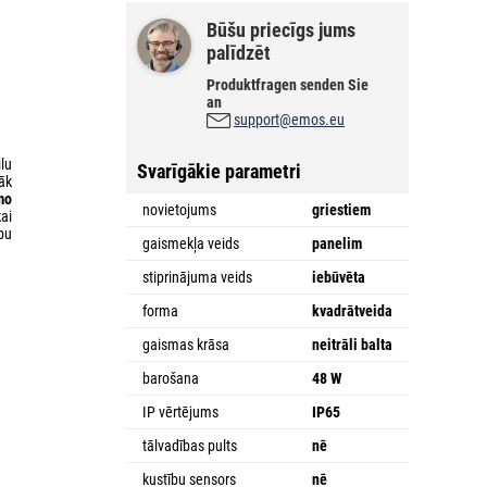
Būšu priecīgs jums
palīdzēt
Produktfragen senden Sie
an
support@emos.eu
lu
Svarīgākie parametri
āk
mo
novietojums
griestiem
kai
pu
gaismekļa veids
panelim
stiprinājuma veids
iebūvēta
forma
kvadrātveida
gaismas krāsa
neitrāli balta
barošana
48 W
IP vērtējums
IP65
tālvadības pults
nē
kustību sensors
nē